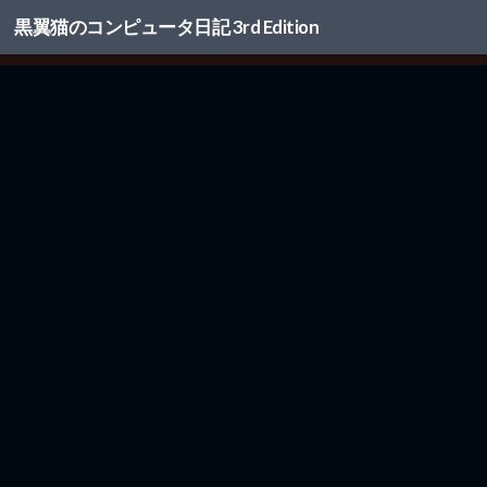
黒翼猫のコンピュータ日記 3rd Edition
コンテンツへスキップ