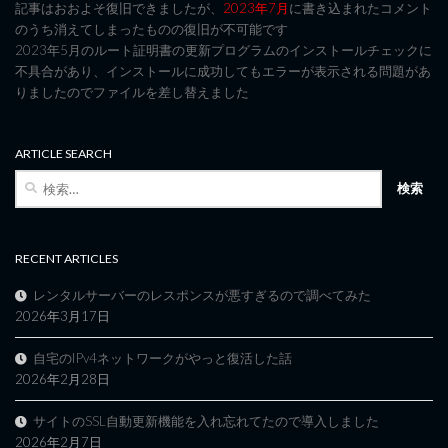
記事はおおよそ復旧できましたが、
2023年7月
に書き込まれたコメント
のうち消えてしまったものの復旧が不可能です
2023年5月のルート証明書の更新プログラムのインストールチェックに
不具合があり、インストールに成功してもエラーが表示される問題があ
りましたのでファイルを差し替えました
ARTICLE SEARCH
検
索:
RECENT ARTICLES
レンタルサーバーのレスポンスが悪すぎるので調べてみた
2026年3月17日
自宅のIPv4ネットワークがやっと復活した話
2026年2月28日
サイトのSSL自動更新機能を入れ忘れてたので導入しました
2026年2月7日