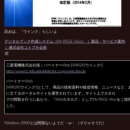
読みは、「ウインク」らしいよ
デジタルブック作成システム（My PAGE View） ｜ 製品・サービス案内
｜ 株式会社コトブキ企画
三菱電機株式会社様
｜パートナーWeb [WIN2K(ウインク)]
http://wwwl1.mitsubishielectric.co.jp/wink/top.do
パートナーWeb
[WIN2K(ウインク)]として、商品の技術資料や販促情報、ニュースなど
に立てるポータルサイトを運営されています。サイト上でカタロ
グの閲覧を行うにあたり、「Webカタログ」としてMy PAGE Viewをご
した。
Windows 2000とは関係ないようだ ・ω・ （そりゃそうだ）