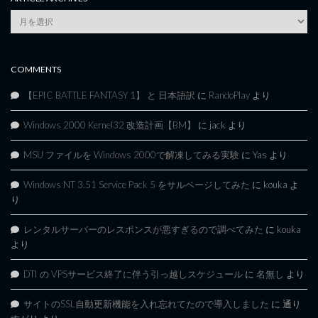
Article
Archives
COMMENTS
【EPIC BATTLE FANTASY 1】 と 日本語訳
に
RandoPlay
より
Windows 2000 Kernel32 改造計画【BM】
に
jack
より
MSU ファイルを Windows 2000で解凍してみる実験
に
Yas
より
Windows NT 3.51 Service Pack 5 をサルベージしてみた
に
kouka
よ
り
レンタルサーバーのレスポンスが悪すぎるので調べてみた
に
kouka
より
DTI の VPSサービス終了に伴う引っ越しスケジュール
に
名無し
より
サイトのSSL自動更新機能を入れ忘れてたので導入しました
に
通り