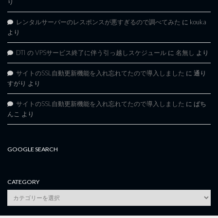
り
レンタルサーバーのレスポンスが悪すぎるので調べてみた
に
kouka
より
DTI の VPSサービス終了に伴う引っ越しスケジュール
に
名無し
より
サイトのSSL自動更新機能を入れ忘れてたので導入しました
に
通り
すがり
より
サイトのSSL自動更新機能を入れ忘れてたので導入しました
に
ぱち
んこ
より
GOOGLE SEARCH
CATEGORY
category