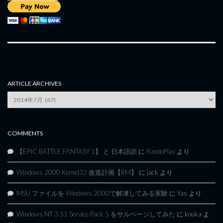
ARTICLE ARCHIVES
Article
Archives
COMMENTS
【EPIC BATTLE FANTASY 1】 と 日本語訳
に
RandoPlay
より
Windows 2000 Kernel32 改造計画【BM】
に
jack
より
MSU ファイルを Windows 2000で解凍してみる実験
に
Yas
より
Windows NT 3.51 Service Pack 5 をサルベージしてみた
に
kouka
よ