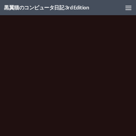
黒翼猫のコンピュータ日記 3rd Edition
コンテンツへスキップ