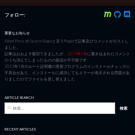
フォロー:
重要なお知らせ
Word Press の Search Regexと言うPluginで記事及びコメントがロストし
ました。
記事はおおよそ復旧できましたが、
2023年7月
に書き込まれたコメント
のうち消えてしまったものの復旧が不可能です
2023年5月のルート証明書の更新プログラムのインストールチェックに
不具合があり、インストールに成功してもエラーが表示される問題があ
りましたのでファイルを差し替えました
ARTICLE SEARCH
検
索:
RECENT ARTICLES