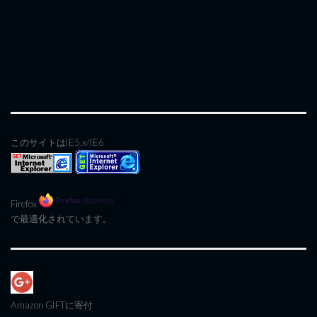
このサイトはIE5.x/IE6
Firefox
で最適化されています。
Amazon GIFT
に寄付