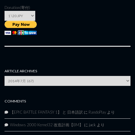
Donation(寄付)
ARTICLE ARCHIVES
Article
Archives
COMMENTS
【EPIC BATTLE FANTASY 1】 と 日本語訳
に
RandoPlay
より
Windows 2000 Kernel32 改造計画【BM】
に
jack
より