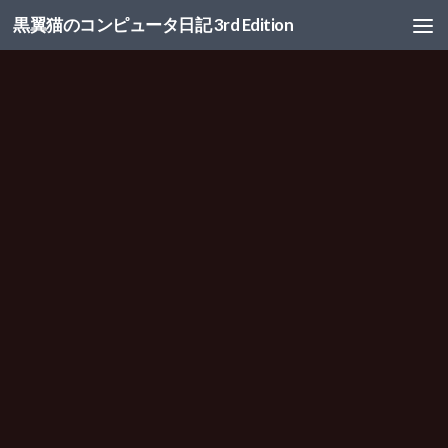
黒翼猫のコンピュータ日記 3rd Edition
コンテンツへスキップ