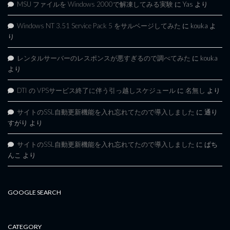
MSU ファイルを Windows 2000で解凍してみる実験
に
Yas
より
Windows NT 3.51 Service Pack 5 をサルベージしてみた
に
kouka
よ
り
レンタルサーバーのレスポンスが悪すぎるので調べてみた
に
kouka
より
DTI の VPSサービス終了に伴う引っ越しスケジュール
に
名無し
より
サイトのSSL自動更新機能を入れ忘れてたので導入しました
に
通り
すがり
より
サイトのSSL自動更新機能を入れ忘れてたので導入しました
に
ぱち
んこ
より
GOOGLE SEARCH
CATEGORY