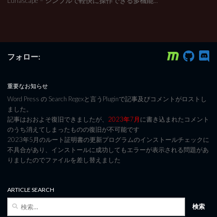
Lunascape – シンプルで軽快に操作できる多機能...
フォロー:
重要なお知らせ
Word Press の Search Regexと言うPluginで記事及びコメントがロストし
ました。
記事はおおよそ復旧できましたが、
2023年7月
に書き込まれたコメント
のうち消えてしまったものの復旧が不可能です
2023年5月のルート証明書の更新プログラムのインストールチェックに
不具合があり、インストールに成功してもエラーが表示される問題があ
りましたのでファイルを差し替えました
ARTICLE SEARCH
検
索: