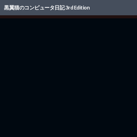
黒翼猫のコンピュータ日記 3rd Edition
コンテンツへスキップ