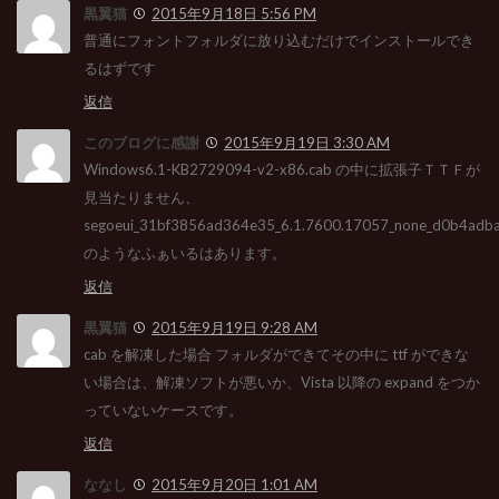
黒翼猫
2015年9月18日 5:56 PM
普通にフォントフォルダに放り込むだけでインストールでき
るはずです
返信
このブログに感謝
2015年9月19日 3:30 AM
Windows6.1-KB2729094-v2-x86.cab の中に拡張子ＴＴＦが
見当たりません、
segoeui_31bf3856ad364e35_6.1.7600.17057_none_d0b4ad
のようなふぁいるはあります。
返信
黒翼猫
2015年9月19日 9:28 AM
cab を解凍した場合 フォルダができてその中に ttf ができな
い場合は、解凍ソフトが悪いか、Vista 以降の expand をつか
っていないケースです。
返信
ななし
2015年9月20日 1:01 AM