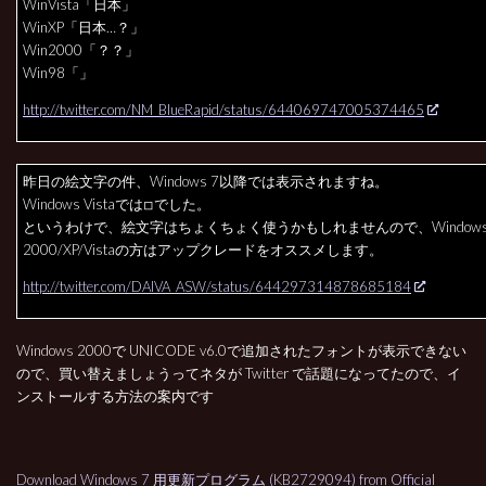
WinVista「日本」
WinXP「日本…？」
Win2000「？？」
Win98「」
http://twitter.com/NM_BlueRapid/status/644069747005374465
昨日の絵文字の件、Windows 7以降では表示されますね。
Windows Vistaでは◽︎でした。
というわけで、絵文字はちょくちょく使うかもしれませんので、Window
2000/XP/Vistaの方はアップクレードをオススメします。
http://twitter.com/DAIVA_ASW/status/644297314878685184
Windows 2000で UNICODE v6.0で追加されたフォントが表示できない
ので、買い替えましょうってネタが Twitter で話題になってたので、イ
ンストールする方法の案内です
Download Windows 7 用更新プログラム (KB2729094) from Official