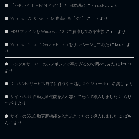
【EPIC BATTLE FANTASY 1】 と 日本語訳
に
RandoPlay
より
Windows 2000 Kernel32 改造計画【BM】
に
jack
より
MSU ファイルを Windows 2000で解凍してみる実験
に
Yas
より
Windows NT 3.51 Service Pack 5 をサルベージしてみた
に
kouka
よ
り
レンタルサーバーのレスポンスが悪すぎるので調べてみた
に
kouka
より
DTI の VPSサービス終了に伴う引っ越しスケジュール
に
名無し
より
サイトのSSL自動更新機能を入れ忘れてたので導入しました
に
通り
すがり
より
サイトのSSL自動更新機能を入れ忘れてたので導入しました
に
ぱち
んこ
より