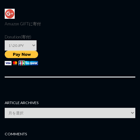
Amazon GIFT
に寄付
Donation(寄付)
ARTICLE ARCHIVES
Article
Archives
COMMENTS