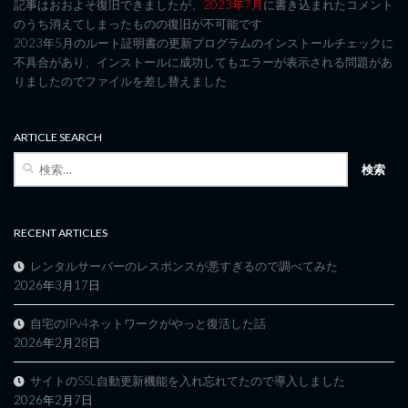
記事はおおよそ復旧できましたが、
2023年7月
に書き込まれたコメント
のうち消えてしまったものの復旧が不可能です
2023年5月のルート証明書の更新プログラムのインストールチェックに
不具合があり、インストールに成功してもエラーが表示される問題があ
りましたのでファイルを差し替えました
ARTICLE SEARCH
検
索:
RECENT ARTICLES
レンタルサーバーのレスポンスが悪すぎるので調べてみた
2026年3月17日
自宅のIPv4ネットワークがやっと復活した話
2026年2月28日
サイトのSSL自動更新機能を入れ忘れてたので導入しました
2026年2月7日