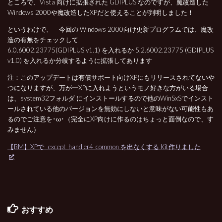
ところで、Vista 向けに拡張された GDIPLUS なのですが、魔改造した
Windows 2000や魔改造したXPだと使えることが判明しました！
というわけで、 今回の Windows 2000向け更新プログラムでは、魔改
造の有無をチェックして
6.0.6002.23775(GDIPLUS v1.1) を入れるか 5.2.6002.23775 (GDIPLUS
v1.0) を入れるか分岐するように拡張してあります
注：このアップデートは有償サポート向けXPにもリリースされてないや
つになりますが、万が一XPに入れようというモノ好きな方がいる場合
は、system32フォルダ にインストールするので他のWinSxSでインスト
ールされている他のバージョンを無効にしないと意味がない可能性もあ
るのでご注意を･ω･（完全にXP向けに作るのはちょっと面倒なので、す
みません）
【BM】XPで _except_handler4_common を出なくする Kit作りました
おすすめ