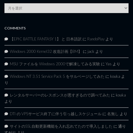
Article
Archives
COMMENTS
【EPIC BATTLE FANTASY 1】 と 日本語訳
に
RandoPlay
より
Windows 2000 Kernel32 改造計画【BM】
に
jack
より
MSU ファイルを Windows 2000で解凍してみる実験
に
Yas
より
Windows NT 3.51 Service Pack 5 をサルベージしてみた
に
kouka
よ
り
レンタルサーバーのレスポンスが悪すぎるので調べてみた
に
kouka
より
DTI の VPSサービス終了に伴う引っ越しスケジュール
に
名無し
より
サイトのSSL自動更新機能を入れ忘れてたので導入しました
に
通り
すがり
より