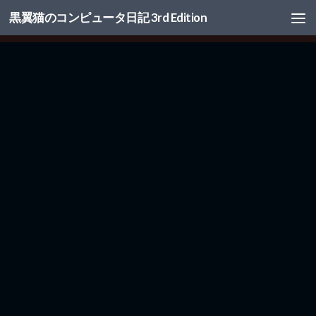
黒翼猫のコンピュータ日記 3rd Edition
コンテンツへスキップ