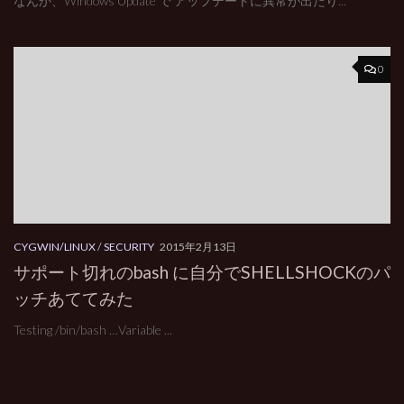
なんか、Windows Update で アップデートに異常が出たり...
0
CYGWIN/LINUX
/
SECURITY
2015年2月13日
サポート切れのbash に自分でSHELLSHOCKのパ
ッチあててみた
Testing /bin/bash …Variable ...