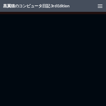
黒翼猫のコンピュータ日記 3rd Edition
コンテンツへスキップ