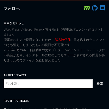
フォロー:
重要なお知らせ
Word Press の Search Regexと言うPluginで記事及びコメントがロストし
ました。
記事はおおよそ復旧できましたが、
2023年7月
に書き込まれたコメント
のうち消えてしまったものの復旧が不可能です
2023年5月のルート証明書の更新プログラムのインストールチェックに
不具合があり、インストールに成功してもエラーが表示される問題があ
りましたのでファイルを差し替えました
ARTICLE SEARCH
検
索:
RECENT ARTICLES