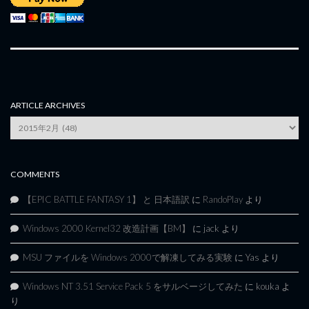
ARTICLE ARCHIVES
Article
Archives
COMMENTS
【EPIC BATTLE FANTASY 1】 と 日本語訳
に
RandoPlay
より
Windows 2000 Kernel32 改造計画【BM】
に
jack
より
MSU ファイルを Windows 2000で解凍してみる実験
に
Yas
より
Windows NT 3.51 Service Pack 5 をサルベージしてみた
に
kouka
よ
り