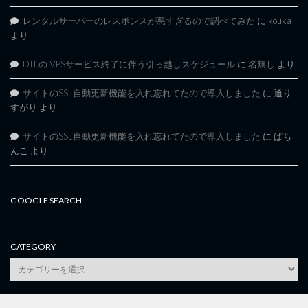
レンタルサーバーのレスポンスが悪すぎるので調べてみた
に
kouka
より
DTI の VPSサービス終了に伴う引っ越しスケジュール
に
名無し
より
サイトのSSL自動更新機能を入れ忘れてたので導入しました
に
通り
すがり
より
サイトのSSL自動更新機能を入れ忘れてたので導入しました
に
ぱち
んこ
より
GOOGLE SEARCH
CATEGORY
category