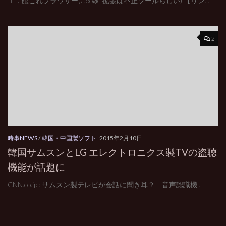
１．艦これブラウザー(Google 拡張は不正ツールらしい) 【リン...
2
時事NEWS
/
韓国・中国製ソフト
2015年2月10日
韓国サムスンとLG エレクトロニクス製TVの盗聴
機能が話題に
CNN.co.jp : サムスン製テレビが会話に聞き耳？ 音声認識機...