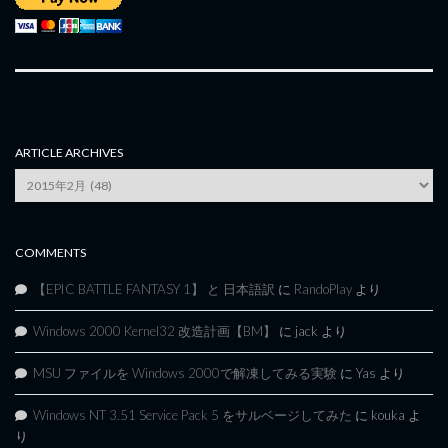
ARTICLE ARCHIVES
Article
Archives
COMMENTS
【EPIC BATTLE FANTASY 1】 と 日本語訳
に
RandoPlay
より
Windows 2000 Kernel32 改造計画【BM】
に
jack
より
MSU ファイルを Windows 2000で解凍してみる実験
に
Yas
より
Windows NT 3.51 Service Pack 5 をサルベージしてみた
に
kouka
よ
り