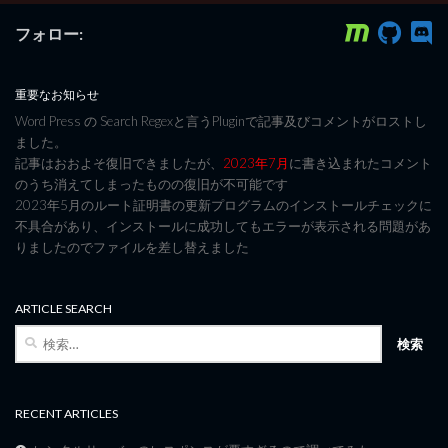
フォロー:
重要なお知らせ
Word Press の Search Regexと言うPluginで記事及びコメントがロストし
ました。
記事はおおよそ復旧できましたが、
2023年7月
に書き込まれたコメント
のうち消えてしまったものの復旧が不可能です
2023年5月のルート証明書の更新プログラムのインストールチェックに
不具合があり、インストールに成功してもエラーが表示される問題があ
りましたのでファイルを差し替えました
ARTICLE SEARCH
検
索:
RECENT ARTICLES