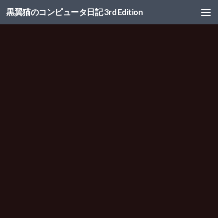
黒翼猫のコンピュータ日記 3rd Edition
コンテンツへスキップ