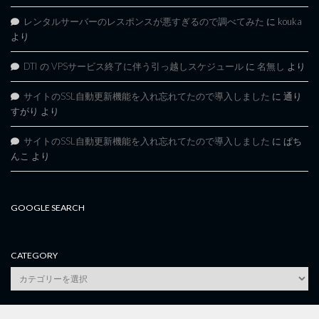
レンタルサーバーのレスポンスが悪すぎるので調べてみた
に
kouka
より
DTI の VPSサービス終了に伴う引っ越しスケジュール
に
名無し
より
サイトのSSL自動更新機能を入れ忘れてたので導入しました
に
通り
すがり
より
サイトのSSL自動更新機能を入れ忘れてたので導入しました
に
ぱち
んこ
より
GOOGLE SEARCH
CATEGORY
category