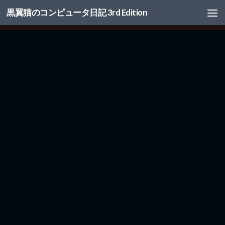
黒翼猫のコンピュータ日記 3rd Edition
コンテンツへスキップ