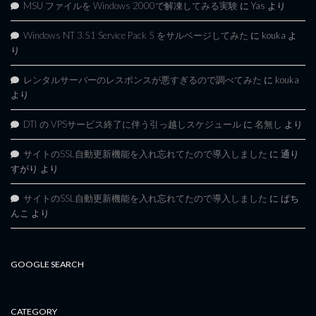
MSU ファイルを Windows 2000で解凍してみる実験
に
Yas
より
Windows NT 3.51 Service Pack 5 をサルベージしてみた
に
kouka
よ
り
レンタルサーバーのレスポンスが悪すぎるので調べてみた
に
kouka
より
DTI の VPSサービス終了に伴う引っ越しスケジュール
に
名無し
より
サイトのSSL自動更新機能を入れ忘れてたので導入しました
に
通り
すがり
より
サイトのSSL自動更新機能を入れ忘れてたので導入しました
に
ぱち
んこ
より
GOOGLE SEARCH
CATEGORY