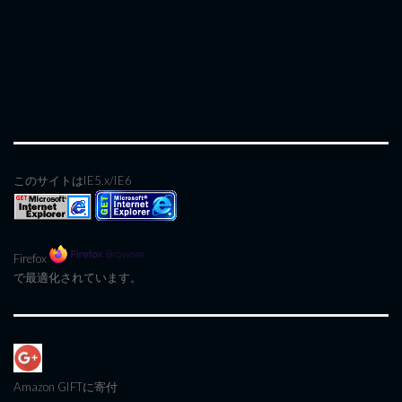
このサイトはIE5.x/IE6
Firefox
で最適化されています。
Amazon GIFT
に寄付