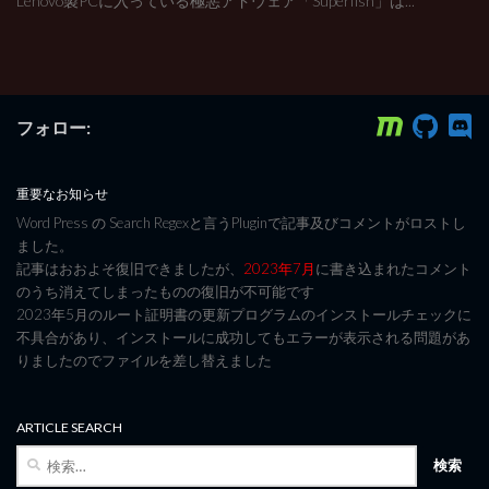
Lenovo製PCに入っている極悪アドウェア「Superfish」は...
フォロー:
重要なお知らせ
Word Press の Search Regexと言うPluginで記事及びコメントがロストし
ました。
記事はおおよそ復旧できましたが、
2023年7月
に書き込まれたコメント
のうち消えてしまったものの復旧が不可能です
2023年5月のルート証明書の更新プログラムのインストールチェックに
不具合があり、インストールに成功してもエラーが表示される問題があ
りましたのでファイルを差し替えました
ARTICLE SEARCH
検
索: