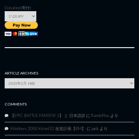
Donation(寄付)
ARTICLE ARCHIVES
Article
Archives
COMMENTS
【EPIC BATTLE FANTASY 1】 と 日本語訳
に
RandoPlay
より
Windows 2000 Kernel32 改造計画【BM】
に
jack
より