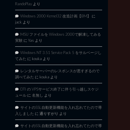
RandoPlay
より
Windows 2000 Kernel32 改造計画【BM】
に
jack
より
MSU ファイルを Windows 2000で解凍してみる
実験
に
Yas
より
Windows NT 3.51 Service Pack 5 をサルベージし
てみた
に
kouka
より
レンタルサーバーのレスポンスが悪すぎるので
調べてみた
に
kouka
より
DTI の VPSサービス終了に伴う引っ越しスケジ
ュール
に
名無し
より
サイトのSSL自動更新機能を入れ忘れてたので導
入しました
に
通りすがり
より
サイトのSSL自動更新機能を入れ忘れてたので導