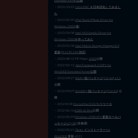
Extended Kernel公開
・2013/10/22
Ultra VNC を日本語化してみまし
た
・2013/05/20
iPod Touch/iPhone Driver for
Windows 2000(改)
・2013/04/08
Intel HD Graphic Driver for
Windows 2000を作ってみた
・2013/01/18
Intel Matrix Storage Manager 8.9
更新(PCH/PCHM 対応)
・2023/08/15 PE Maker
v0.83
公開
・2022/02/13
.Net Framework 3.5SP1 for
Win2000 Extended Kernel公開
・2012/09/27
XNA一括パッケージ(1.0-4.0) v1.1
公開
・2012/09/25
SlimDX一括パッケージ(2.0/4.0)
公
開
・2012/8/28
Ese Lolifox 0.3.8.9a リリース
・2012/06/16
KDW v0.96m
公開
・2012/05/29
Windows 2000 SP4 更新ロールパ
ッケージv2(r18)
(非推奨)
・2012/05/21
iTunes インストーラー for
Win2000
更新 v0.31