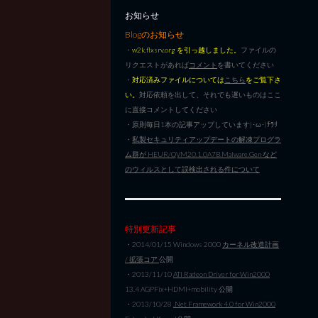
お知らせ
Blogのお知らせ
・
w2k.flxsrv.org を引っ越しました。
ファイルの
リクエストがあれば
コメント
を書いてください
・
対応済みファイルについては
こちら
をご覧下さ
い。
対応依頼を出して、それでも遅いものはここ
に直接コメントしてください
・原則毎日1本の記事アップしています|･ω･)ﾁﾗﾘ
・
私製セキュリティアップデートの解凍プログラ
ム群が HEUR/QVM20.1.0A7B.Malware.Gen など
のウィルスとして誤検出される件について
特別更新記事
・2014/01/15 Windows 2000
カーネル改造計画
/ 拡張コア
公開
・2013/11/10
ATI Radeon Driver for Win2000
13.4 AGPFix+HDMI+mobility 公開
・2013/10/28
.Net Framework 4.0 for Win2000