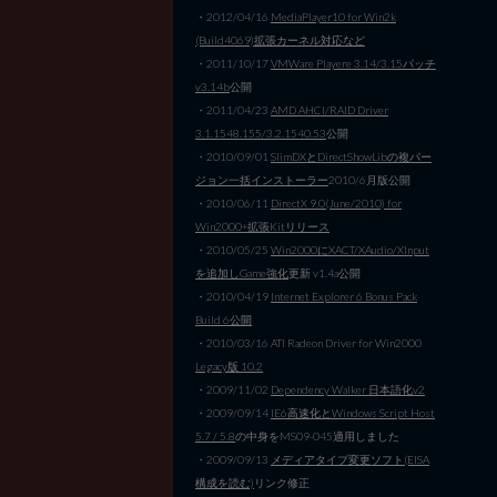
・2012/04/16
MediaPlayer10 for Win2k
(Build4069)拡張カーネル対応など
・2011/10/17
VMWare Playere 3.14/3.15パッチ
v3.14b
公開
・2011/04/23
AMD AHCI/RAID Driver
3.1.1548.155/3.2.1540.53
公開
・2010/09/01
SlimDXとDirectShowLibの複バー
ジョン一括インストーラー
2010/6月版公開
・2010/06/11
DirectX 9.0(June/2010) for
Win2000+拡張Kitリリース
・2010/05/25
Win2000にXACT/XAudio/XInput
を追加しGame強化
更新 v1.4a公開
・2010/04/19
Internet Explorer 6 Bonus Pack
Build 6公開
・2010/03/16 ATI Radeon Driver for Win2000
Legacy版 10.2
・2009/11/02
Dependency Walker 日本語化v2
・2009/09/14
IE6高速化とWindows Script Host
5.7 / 5.8
の中身をMS09-045適用しました
・2009/09/13
メディアタイプ変更ソフト(EISA
構成を読む)
リンク修正