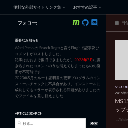
便利な外部サイトリンク集
おすすめ記事
コンテンツへスキップ
フォロー:
日
黒翼猫のコンピュータ日記 3
重要なお知らせ
Word Press の Search Regexと言うPluginで記事及び
コメントがロストしました。
記事はおおよそ復旧できましたが、
2023年7月
に書
き込まれたコメントのうち消えてしまったものの復
旧が不可能です
2023年5月のルート証明書の更新プログラムのイン
ストールチェックに不具合があり、インストールに
SECURI
成功してもエラーが表示される問題がありましたの
2015年
でファイルを差し替えました
MS1
ップ
ARTICLE SEARCH
L7585A
検
索: