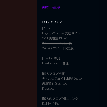
実験/予定記事
おすすめリンク
[Project]
Legacy Windows 支援サイト
W2K実験室(KDW)
Windows2000掲示板
Win2000SP5 日本語版
[Livedoor専用]
Livedoor Blog 管理
[個人ブログ別館]
ティルの気まぐれ日記 SeasonII
黒翼猫 in Slashdot
Blog spot
[知人のブログ/相互リンク]
KUMA TYPE