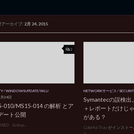
付アーカイブ:
2月 24, 2015
rd Edition
Windows 2000 tunes up blog
2
TY
/
WINDOWSUPDATE/WLU
NETWORKサービス
/
SECURIT
2月24日
Symantecの誤
5-010/MS15-014 の解析 とア
＋レポートだけじ
デート公開
がある？
8E0: &nbsp...
Colorful Tray がインス
2...