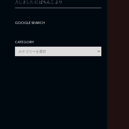
入しました
に
ぱちんこ
より
GOOGLE SEARCH
CATEGORY
category