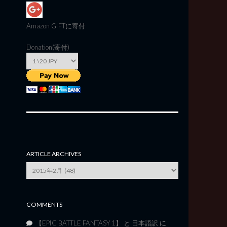
Amazon GIFT
に寄付
Donation(寄付)
ARTICLE ARCHIVES
Article
Archives
COMMENTS
【EPIC BATTLE FANTASY 1】 と 日本語訳
に