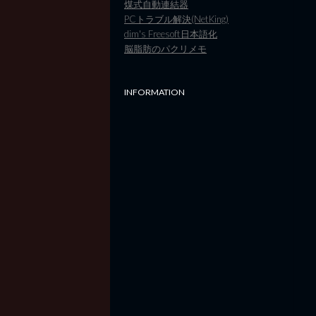
煤式自動連結器
PCトラブル解決(NetKing)
dim's Freesoft日本語化
脳脂肪のパクリメモ
INFORMATION