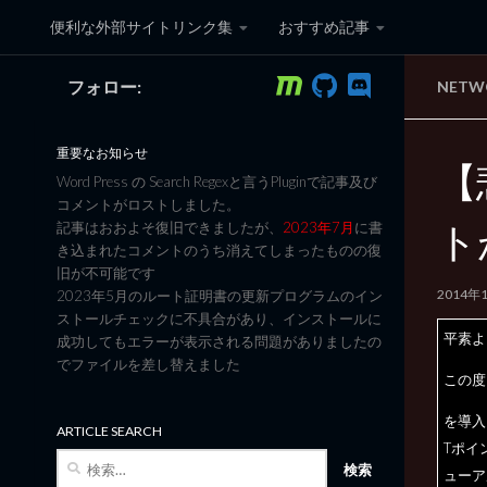
便利な外部サイトリンク集
おすすめ記事
コンテンツへスキップ
フォロー:
NET
黒翼猫のコンピュータ日記 3
重要なお知らせ
【
Word Press の Search Regexと言うPluginで記事及び
コメントがロストしました。
ト
記事はおおよそ復旧できましたが、
2023年7月
に書
き込まれたコメントのうち消えてしまったものの復
旧が不可能です
2014年
2023年5月のルート証明書の更新プログラムのイン
ストールチェックに不具合があり、インストールに
平素よ
成功してもエラーが表示される問題がありましたの
でファイルを差し替えました
この度B
を導入
ARTICLE SEARCH
Tポイ
検
ューア
索: