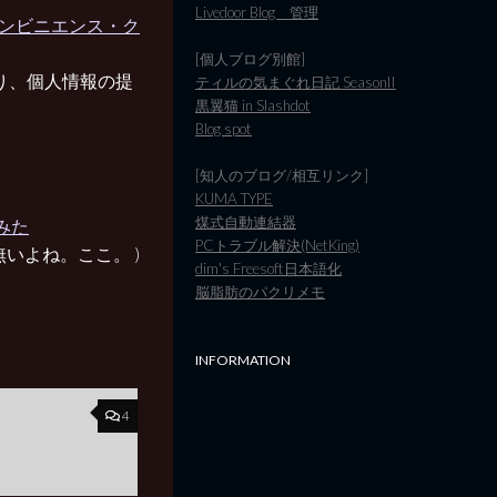
Livedoor Blog 管理
コンビニエンス・ク
[個人ブログ別館]
なり、個人情報の提
ティルの気まぐれ日記 SeasonII
黒翼猫 in Slashdot
Blog spot
[知人のブログ/相互リンク]
KUMA TYPE
煤式自動連結器
みた
PCトラブル解決(NetKing)
無いよね。ここ。 )
dim's Freesoft日本語化
脳脂肪のパクリメモ
INFORMATION
4