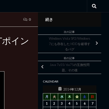
続き
0
次の記事
にTポイン
Windows Vista SP2/Windows
7にも存在した HDDを破壊す
るバグ
前の記事
Java 7u55/ 6u75の互換性問
題。その後
CALENDAR
2014年12月
月
火
水
木
金
土
日
1
2
3
4
5
6
7