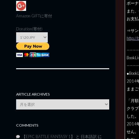
ボーナ
また、
Amazon GIFT
に寄付
お支払
Donation(寄付)
⇒サン
http://
————
Boo
————
●Bo
2014
ままご
ARTICLE ARCHIVES
「月額
Article
クラブ
Archives
した
。
201
COMMENTS
せん。
【EPIC BATTLE FANTASY 1】 と 日本語訳
に