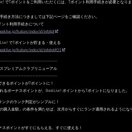
kLive! でTポイントをご利用いただくには、
Tポイント利用手続きが必要となりま
手続き方法につきましては下記ページをご確認ください。
イント利用手続きについて
booklive.jp/feature/
index/id/infotpt
kLive! でTポイントが貯まる・使える
booklive.jp/feature/
index/id/infotpt#01
——————
——————————
———-
スプレミアムクラブリニューアル
——————
——————————
———-
できるポイントがTポイントに！
れるボーナスポイントが、BookLive! ポイントからTポイントになりました。
ランクのランク判定がシンプルに！
の購入金額」の条件を満たせば、
次月からすぐにランク適用されるようにな
ナスポイントがすぐにもらえる、すぐに使える！