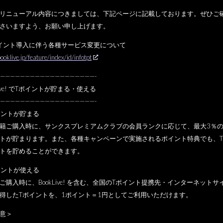
リニューアル内容につきましては、
下記ページに記載しております。ぜひご
さいますよう、
お願い申し上げます。
イント導入に伴う各種サービス変更について
booklive.jp/feature/
index/id/infotpt
——————
——————————
———-
Live! でTポイントが貯まる・使える
——————
——————————
———-
イントが貯まる
籍ご購入時に、
サンクスプレミアムクラブの会員ランクに応じて、最大3％
の
トが貯まります。また、
各種キャンペーンで実施されるポイント特典でも、
T
トを貯めることができます。
イントが使える
ご購入時に、BookLive! を含む、全国のTポイント提携先・
インターネットサ
得したTポイントを、1ポイント＝
1円としてご利用いただけます。
意＞