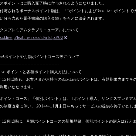
スポイントはご購入完了時に付与されるようになりました。
付与されるボーナスポイント額は、「
TポイントおよびBookLive! ポイントで
い分も含めた電子書籍の購入金額」
をもとに決定されます。
クスプレミアムクラブリニューアルについて
booklive.jp/feature/
index/id/infotpt#02
——————
——————————
———-
kLive!ポイントや月額ポイントコース等について
——————
——————————
———-
okLive!ポイントと各種ポイント購入方法について
年12月以降も、お客さまがお持ちのBookLive!
ポイントは、有効期限内までそ
利用いただけます。
ポイントコース」「個別ポイント」は、 Tポイント導入、サンクスプレミア
の制度改定に伴い、 2014年11月末日をもってサービスの提供を終了いたし
4年12月以降は、月額ポイントコースの新規登録、
個別ポイントの購入は行え