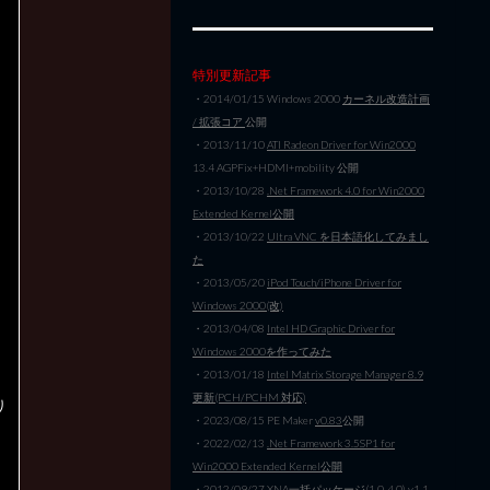
特別更新記事
・2014/01/15 Windows 2000
カーネル改造計画
/ 拡張コア
公開
・2013/11/10
ATI Radeon Driver for Win2000
13.4 AGPFix+HDMI+mobility 公開
・2013/10/28
.Net Framework 4.0 for Win2000
Extended Kernel公開
・2013/10/22
Ultra VNC を日本語化してみまし
た
・2013/05/20
iPod Touch/iPhone Driver for
Windows 2000(改)
・2013/04/08
Intel HD Graphic Driver for
Windows 2000を作ってみた
・2013/01/18
Intel Matrix Storage Manager 8.9
更新(PCH/PCHM 対応)
り
・2023/08/15 PE Maker
v0.83
公開
・2022/02/13
.Net Framework 3.5SP1 for
Win2000 Extended Kernel公開
・2012/09/27
XNA一括パッケージ(1.0-4.0) v1.1