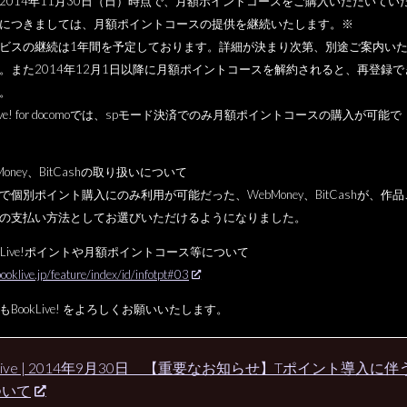
2014年11月30日（日）時点で、
月額ポイントコースをご購入いただいてい
につきましては
、月額ポイントコースの提供を継続いたします。※
ビスの継続は1年間を予定しております。
詳細が決まり次第、別途ご案内い
。
また2014年12月1日以降に月額ポイントコースを解約される
と、再登録で
。
ive! for docomoでは、
spモード決済でのみ月額ポイントコースの購入が可能で
Money、BitCashの取り扱いについて
で個別ポイント購入にのみ利用が可能だった、
WebMoney、BitCashが、
作品
の支払い方法としてお選びいただけるようになりまし
た。
okLive!ポイントや月額ポイントコース等について
booklive.jp/feature/
index/id/infotpt#03
もBookLive! をよろしくお願いいたします。
kLive | 2014年9月30日 【重要なお知らせ】Tポイント導入
ついて