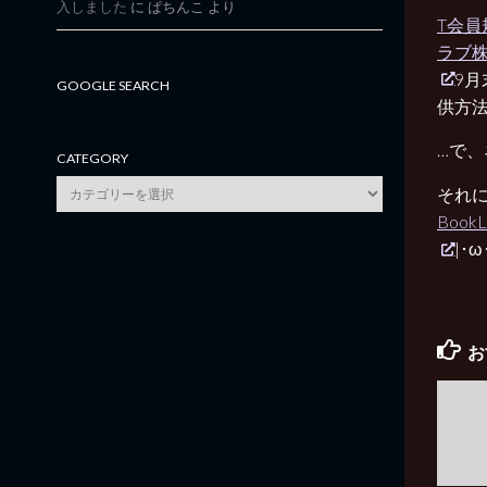
入しました
に
ぱちんこ
より
T会員
ラブ
9月
GOOGLE SEARCH
供方
…で
CATEGORY
category
それ
Boo
|･
お