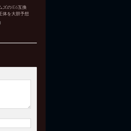
ズのIE6互換
正体を大胆予想
日