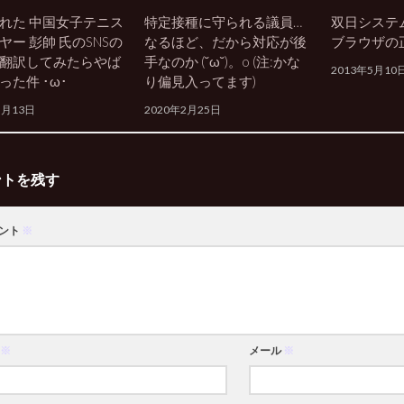
れた 中国女子テニス
特定接種に守られる議員…
双日システム
ヤー 彭帥 氏のSNSの
なるほど、だから対応が後
ブラウザの
翻訳してみたらやば
手なのか (˘ω˘)。o (注:かな
2013年5月10
った件 ･ω･
り偏見入ってます)
5月13日
2020年2月25日
ントを残す
ント
※
※
メール
※