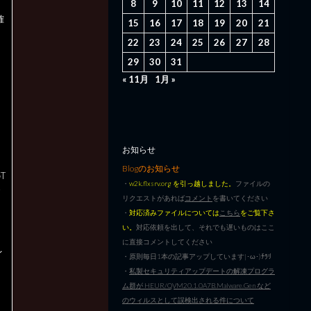
8
9
10
11
12
13
14
確
15
16
17
18
19
20
21
22
23
24
25
26
27
28
29
30
31
« 11月
1月 »
お知らせ
Blogのお知らせ
T
・
w2k.flxsrv.org を引っ越しました。
ファイルの
リクエストがあれば
コメント
を書いてください
・
対応済みファイルについては
こちら
をご覧下さ
い。
対応依頼を出して、それでも遅いものはここ
に直接コメントしてください
イ
・原則毎日1本の記事アップしています|･ω･)ﾁﾗﾘ
・
私製セキュリティアップデートの解凍プログラ
ム群が HEUR/QVM20.1.0A7B.Malware.Gen など
のウィルスとして誤検出される件について