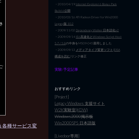
た
・2010/04/19
Internet Explorer 6 Bonus Pack
Build 6公開
た
・2010/03/16 ATI Radeon Driver for Win2000
き
Legacy版 10.2
・2009/11/02
Dependency Walker 日本語化v2
・2009/09/14
IE6高速化とWindows Script Host
5.7 / 5.8
の中身をMS09-045適用しました
・2009/09/13
メディアタイプ変更ソフト(EISA
構成を読む)
リンク修正
ご
実験/予定記事
おすすめリンク
[Project]
Legacy Windows 支援サイト
W2K実験室(KDW)
Windows2000掲示板
Win2000SP5 日本語版
に伴う各種サービス変
[Livedoor専用]