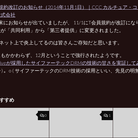
規約改訂のお知らせ（2014年11月1日）｜CCC カルチュア・
株式会社
末にお知らせが出ていましたが、 11/1にT会員規約が改訂に
法が「共同利用」から「第三者提供」に変更されました。
、ネット上で炎上してるのは皆さんご存知だと思います。
にもかかわらず、12月ということで強行されたようです。
kLiveが採用したサイファーテックDRMの技術の甘さを実証して
ω･) 。o ( サイファーテックのDRM技術の採用といい、先見の明
すすめ
0
1