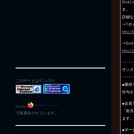
Boo
す。
詳細な
⇒Tポ
http://
⇒Boo
http://
————
サンク
————
このサイトはIE5.x/IE6
●獲得
付与さ
●会員
Firefox
「前月
で最適化されています。
ます。
●ボー