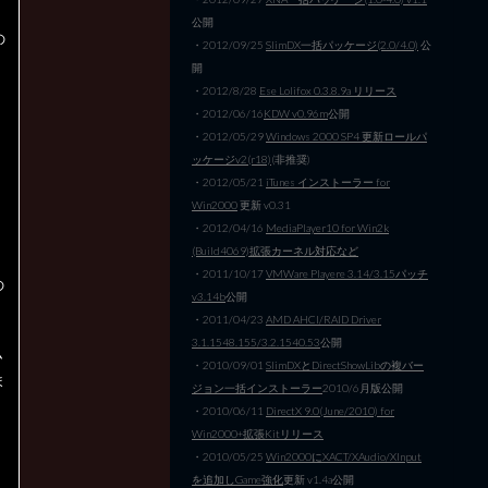
公開
の
・2012/09/25
SlimDX一括パッケージ(2.0/4.0)
公
開
・2012/8/28
Ese Lolifox 0.3.8.9a リリース
・2012/06/16
KDW v0.96m
公開
・2012/05/29
Windows 2000 SP4 更新ロールパ
ッケージv2(r18)
(非推奨)
・2012/05/21
iTunes インストーラー for
Win2000
更新 v0.31
・2012/04/16
MediaPlayer10 for Win2k
(Build4069)拡張カーネル対応など
・2011/10/17
VMWare Playere 3.14/3.15パッチ
の
v3.14b
公開
・2011/04/23
AMD AHCI/RAID Driver
3.1.1548.155/3.2.1540.53
公開
ム
・2010/09/01
SlimDXとDirectShowLibの複バー
ま
ジョン一括インストーラー
2010/6月版公開
・2010/06/11
DirectX 9.0(June/2010) for
ま
Win2000+拡張Kitリリース
・2010/05/25
Win2000にXACT/XAudio/XInput
を追加しGame強化
更新 v1.4a公開