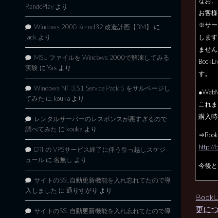
なお、
RandoPlay
より
お客様
※サー
Windows 2000 Kernel32 改造計画【BM】
に
jack
より
します
ません
MSU ファイルを Windows 2000で解凍してみる
BookL
実験
に
Yas
より
す。
Windows NT 3.51 Service Pack 5 をサルベージし
●Web
てみた
に
kouka
より
これま
購入時
レンタルサーバーのレスポンスが悪すぎるので
調べてみた
に
kouka
より
⇒Bo
http://
DTI の VPSサービス終了に伴う引っ越しスケジ
ュール
に
名無し
より
今後と
サイトのSSL自動更新機能を入れ忘れてたので導
入しました
に
通りすがり
より
Boo
更に
サイトのSSL自動更新機能を入れ忘れてたので導