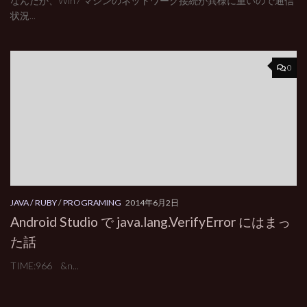
なんだか、Win7 マシンのネットワーク接続が異様に重いので通信
状況...
0
JAVA / RUBY
/
PROGRAMING
2014年6月2日
Android Studio で java.lang.VerifyError にはまっ
た話
TIME:966 &n...