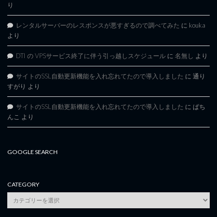
り
レンタルサーバーのレスポンスが悪すぎるので調べてみた
に
kouka
より
DTI の VPSサービス終了に伴う引っ越しスケジュール
に
名無し
より
サイトのSSL自動更新機能を入れ忘れてたので導入しました
に
通り
すがり
より
サイトのSSL自動更新機能を入れ忘れてたので導入しました
に
ぱち
んこ
より
GOOGLE SEARCH
CATEGORY
category