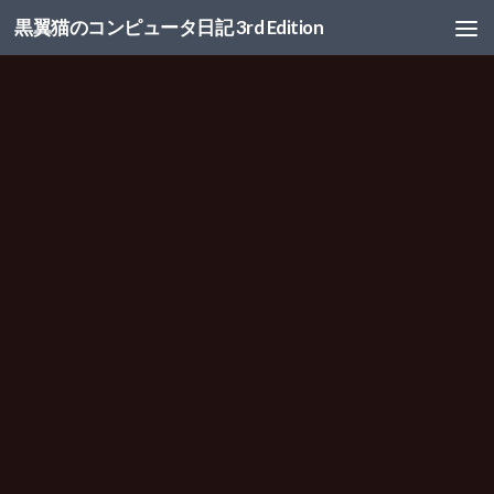
黒翼猫のコンピュータ日記 3rd Edition
コンテンツへスキップ