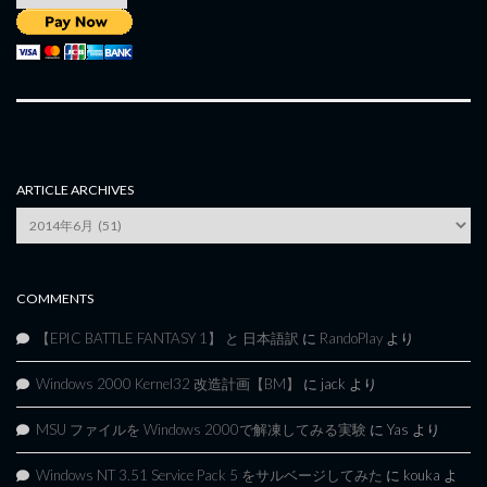
ARTICLE ARCHIVES
Article
Archives
COMMENTS
【EPIC BATTLE FANTASY 1】 と 日本語訳
に
RandoPlay
より
Windows 2000 Kernel32 改造計画【BM】
に
jack
より
MSU ファイルを Windows 2000で解凍してみる実験
に
Yas
より
Windows NT 3.51 Service Pack 5 をサルベージしてみた
に
kouka
よ