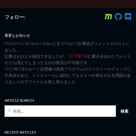
フォロー:
重要なお知らせ
Word Press の Search Regexと言うPluginで記事及びコメントがロストし
ました。
記事はおおよそ復旧できましたが、
2023年7月
に書き込まれたコメント
のうち消えてしまったものの復旧が不可能です
2023年5月のルート証明書の更新プログラムのインストールチェックに
不具合があり、インストールに成功してもエラーが表示される問題があ
りましたのでファイルを差し替えました
ARTICLE SEARCH
検
索:
RECENT ARTICLES