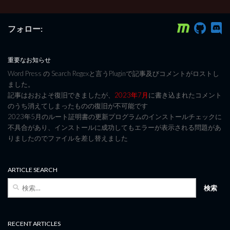
フォロー:
重要なお知らせ
Word Press の Search Regexと言うPluginで記事及びコメントがロストし
ました。
記事はおおよそ復旧できましたが、
2023年7月
に書き込まれたコメント
のうち消えてしまったものの復旧が不可能です
2023年5月のルート証明書の更新プログラムのインストールチェックに
不具合があり、インストールに成功してもエラーが表示される問題があ
りましたのでファイルを差し替えました
ARTICLE SEARCH
検
索:
RECENT ARTICLES