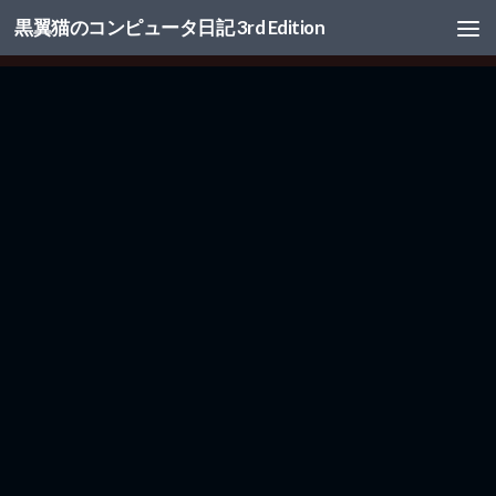
黒翼猫のコンピュータ日記 3rd Edition
コンテンツへスキップ