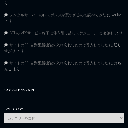
り
レンタルサーバーのレスポンスが悪すぎるので調べてみた
に
kouka
より
DTI の VPSサービス終了に伴う引っ越しスケジュール
に
名無し
より
サイトのSSL自動更新機能を入れ忘れてたので導入しました
に
通り
すがり
より
サイトのSSL自動更新機能を入れ忘れてたので導入しました
に
ぱち
んこ
より
GOOGLE SEARCH
CATEGORY
category