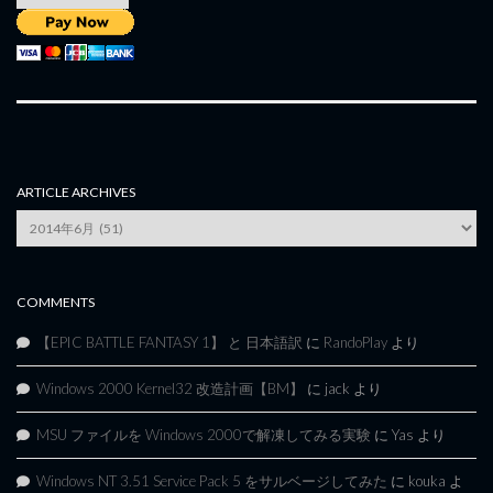
ARTICLE ARCHIVES
Article
Archives
COMMENTS
【EPIC BATTLE FANTASY 1】 と 日本語訳
に
RandoPlay
より
Windows 2000 Kernel32 改造計画【BM】
に
jack
より
MSU ファイルを Windows 2000で解凍してみる実験
に
Yas
より
Windows NT 3.51 Service Pack 5 をサルベージしてみた
に
kouka
よ