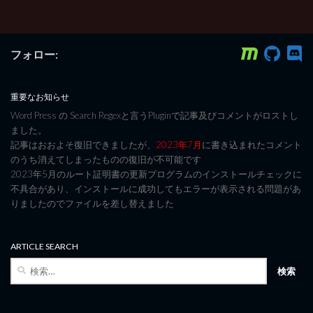
フォロー:
重要なお知らせ
Word Press の Search Regexと言うPluginで記事及びコメントがロストし
ました。
記事はおおよそ復旧できましたが、
2023年7月
に書き込まれたコメント
のうち消えてしまったものの復旧が不可能です
2023年5月のルート証明書の更新プログラムのインストールチェックに
不具合があり、インストールに成功してもエラーが表示される問題があ
りましたのでファイルを差し替えました
ARTICLE SEARCH
検
索: