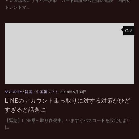
ＰＯＳ端末にサイバー攻撃 カード暗証番号盗難の危険 国内初
トレンドマ...
6
SECURITY
/
韓国・中国製ソフト
2014年6月30日
LINEのアカウント乗っ取りに対する対策がひど
すぎると話題に
【緊急】LINE乗っ取り多発中。いますぐパスコードを設定せよ!!
|...