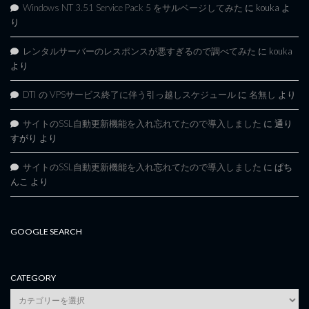
Windows NT 3.51 Service Pack 5 をサルベージしてみた
に
kouka
よ
り
レンタルサーバーのレスポンスが悪すぎるので調べてみた
に
kouka
より
DTI の VPSサービス終了に伴う引っ越しスケジュール
に
名無し
より
サイトのSSL自動更新機能を入れ忘れてたので導入しました
に
通り
すがり
より
サイトのSSL自動更新機能を入れ忘れてたので導入しました
に
ぱち
んこ
より
GOOGLE SEARCH
CATEGORY
category