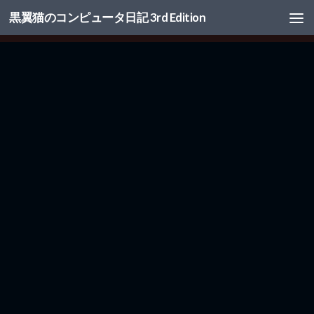
黒翼猫のコンピュータ日記 3rd Edition
コンテンツへスキップ