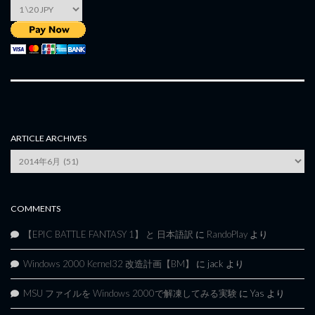
ARTICLE ARCHIVES
Article
Archives
COMMENTS
【EPIC BATTLE FANTASY 1】 と 日本語訳
に
RandoPlay
より
Windows 2000 Kernel32 改造計画【BM】
に
jack
より
MSU ファイルを Windows 2000で解凍してみる実験
に
Yas
より