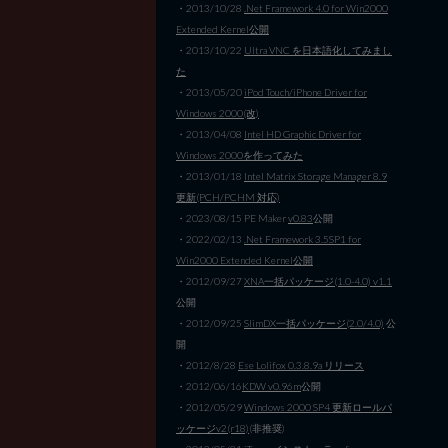
・2013/10/28
.Net Framework 4.0 for Win2000
Extended Kernel公開
・2013/10/22
Ultra VNC を日本語化してみまし
た
・2013/05/20
iPod Touch/iPhone Driver for
Windows 2000(改)
・2013/04/08
Intel HD Graphic Driver for
Windows 2000を作ってみた
・2013/01/18
Intel Matrix Storage Manager 8.9
更新(PCH/PCHM 対応)
・2023/08/15 PE Maker
v0.83
公開
・2022/02/13
.Net Framework 3.5SP1 for
Win2000 Extended Kernel公開
・2012/09/27
XNA一括パッケージ(1.0-4.0) v1.1
公開
・2012/09/25
SlimDX一括パッケージ(2.0/4.0)
公
開
・2012/8/28
Ese Lolifox 0.3.8.9a リリース
・2012/06/16
KDW v0.96m
公開
・2012/05/29
Windows 2000 SP4 更新ロールパ
ッケージv2(r18)
(非推奨)