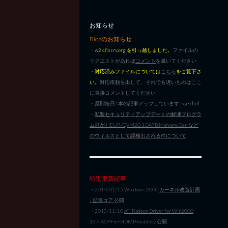
お知らせ
Blogのお知らせ
・
w2k.flxsrv.org を引っ越しました。
ファイルの
リクエストがあれば
コメント
を書いてください
・
対応済みファイルについては
こちら
をご覧下さ
い。
対応依頼を出して、それでも遅いものはここ
に直接コメントしてください
・原則毎日1本の記事アップしています|･ω･)ﾁﾗﾘ
・
私製セキュリティアップデートの解凍プログラ
ム群が HEUR/QVM20.1.0A7B.Malware.Gen など
のウィルスとして誤検出される件について
特別更新記事
・2014/01/15 Windows 2000
カーネル改造計画
/ 拡張コア
公開
・2013/11/10
ATI Radeon Driver for Win2000
13.4 AGPFix+HDMI+mobility 公開