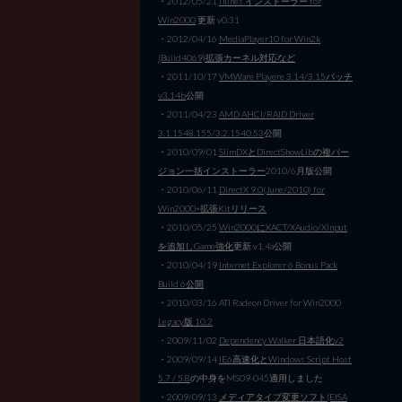
・2012/05/21
iTunes インストーラー for
Win2000
更新 v0.31
・2012/04/16
MediaPlayer10 for Win2k
(Build4069)拡張カーネル対応など
・2011/10/17
VMWare Playere 3.14/3.15パッチ
v3.14b
公開
・2011/04/23
AMD AHCI/RAID Driver
3.1.1548.155/3.2.1540.53
公開
・2010/09/01
SlimDXとDirectShowLibの複バー
ジョン一括インストーラー
2010/6月版公開
・2010/06/11
DirectX 9.0(June/2010) for
Win2000+拡張Kitリリース
・2010/05/25
Win2000にXACT/XAudio/XInput
を追加しGame強化
更新 v1.4a公開
・2010/04/19
Internet Explorer 6 Bonus Pack
Build 6公開
・2010/03/16 ATI Radeon Driver for Win2000
Legacy版 10.2
・2009/11/02
Dependency Walker 日本語化v2
・2009/09/14
IE6高速化とWindows Script Host
5.7 / 5.8
の中身をMS09-045適用しました
・2009/09/13
メディアタイプ変更ソフト(EISA