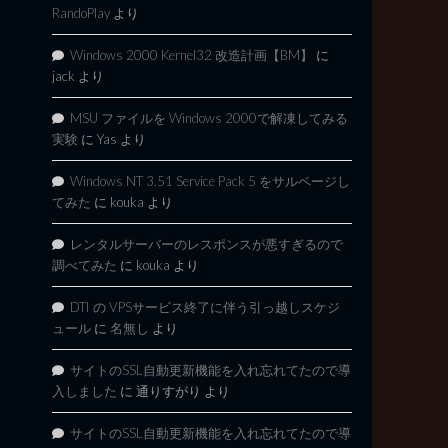
RandoPlay
より
Windows 2000 Kernel32 改造計画【BM】
に
jack
より
MSU ファイルを Windows 2000で解凍してみる
実験
に
Yas
より
Windows NT 3.51 Service Pack 5 をサルベージし
てみた
に
kouka
より
レンタルサーバーのレスポンスが悪すぎるので
調べてみた
に
kouka
より
DTI の VPSサービス終了に伴う引っ越しスケジ
ュール
に
名無し
より
サイトのSSL自動更新機能を入れ忘れてたので導
入しました
に
通りすがり
より
サイトのSSL自動更新機能を入れ忘れてたので導