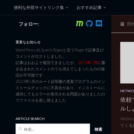
便利な外部サイトリンク集
おすすめ記事
コンテンツへスキップ
フォロー:
日
黒翼猫のコンピュータ日記 3
重要なお知らせ
Word Press の Search Regexと言うPluginで記事及び
コメントがロストしました。
記事はおおよそ復旧できましたが、
2023年7月
に書
き込まれたコメントのうち消えてしまったものの復
旧が不可能です
2023年5月のルート証明書の更新プログラムのイン
ストールチェックに不具合があり、インストールに
NETW
成功してもエラーが表示される問題がありましたの
依頼で
でファイルを差し替えました
ルし
WebI
ARTICLE SEARCH
てくる最
検
索: