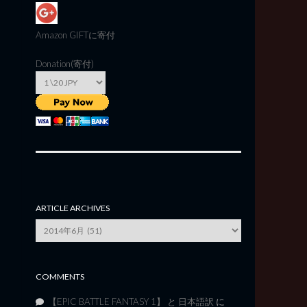
Amazon GIFT
に寄付
Donation(寄付)
ARTICLE ARCHIVES
Article
Archives
COMMENTS
【EPIC BATTLE FANTASY 1】 と 日本語訳
に