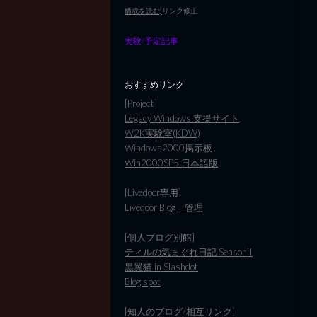
構成を読む)
リンク修正
実験/予定記事
おすすめリンク
[Project]
Legacy Windows 支援サイト
W2K実験室(KDW)
Windows2000掲示板
Win2000SP5 日本語版
[Livedoor専用]
Livedoor Blog 管理
[個人ブログ別館]
ティルの気まぐれ日記 SeasonII
黒翼猫 in Slashdot
Blog spot
[知人のブログ/相互リンク]