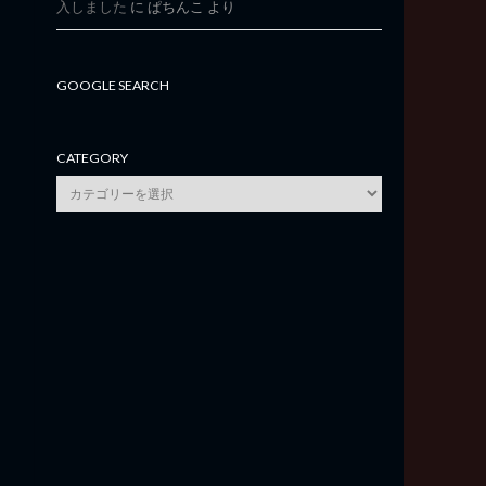
入しました
に
ぱちんこ
より
GOOGLE SEARCH
CATEGORY
category