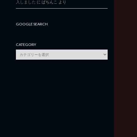
入しました
に
ぱちんこ
より
GOOGLE SEARCH
CATEGORY
category