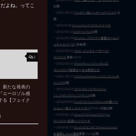
けだよね。ってこ
公開
・2012/09/25
SlimDX一括パッケージ(2.0/4.0)
公
開
・2012/8/28
Ese Lolifox 0.3.8.9a リリース
・2012/06/16
KDW v0.96m
公開
・2012/05/29
Windows 2000 SP4 更新ロールパ
ッケージv2(r18)
(非推奨)
・2012/05/21
iTunes インストーラー for
2
Win2000
更新 v0.31
・2012/04/16
MediaPlayer10 for Win2k
(Build4069)拡張カーネル対応など
・2011/10/17
VMWare Playere 3.14/3.15パッチ
v3.14b
公開
】新たな発表の
・2011/04/23
AMD AHCI/RAID Driver
『エーロゾル感
3.1.1548.155/3.2.1540.53
公開
する【フェイク
・2010/09/01
SlimDXとDirectShowLibの複バー
ジョン一括インストーラー
2010/6月版公開
・2010/06/11
DirectX 9.0(June/2010) for
日
Win2000+拡張Kitリリース
・2010/05/25
Win2000にXACT/XAudio/XInput
を追加しGame強化
更新 v1.4a公開