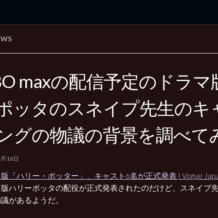
EWS
rd Edition
Windows 2000 tunes up blog
BO maxの配信予定のドラ
ポッタのスネイプ先生のキ
ングの物議の背景を調べて
4月16日
版「ハリー・ポッター」、キャスト6名が正式発表 | Vogue Japa
マ版ハリーポッタの配役が正式発表されたのだけど、スネイプ
物議があるようだ。