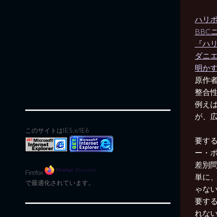
ハリ
BBC
『ハリー
ダニエ
明かす
原作者
整合
例えば
が、
このサイトはIE5.x/IE6
要す
ー・
差別
Firefox
単に
で最適化されています。
ゃない
要す
れな