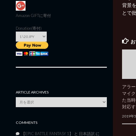
背景
とで
Amazon GIFT
に寄付
Donation(寄付)
お
アラー
ARTICLE ARCHIVES
マイク
た当時
Article
対応す
Archives
2019年
COMMENTS
【EPIC BATTLE FANTASY 1】 と 日本語訳
に