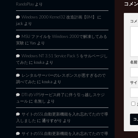
コメ
RandoPlay
より
Windows 2000 Kernel32 改造計画【BM】
に
コメ
jack
より
MSU ファイルを Windows 2000で解凍してみる
実験
に
Yas
より
Windows NT 3.51 Service Pack 5 をサルベージし
名前
てみた
に
kouka
より
レンタルサーバーのレスポンスが悪すぎるので
調べてみた
に
kouka
より
サイ
DTI の VPSサービス終了に伴う引っ越しスケジ
ュール
に
名無し
より
サイトのSSL自動更新機能を入れ忘れてたので導
入しました
に
通りすがり
より
サイトのSSL自動更新機能を入れ忘れてたので導