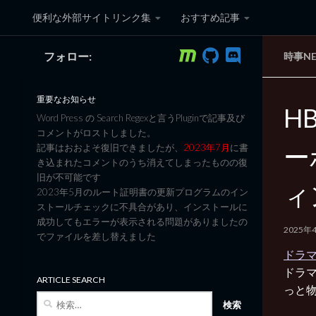
便利な外部サイトリンク集
おすすめ記事
コンテンツへスキップ
フォロー:
時事N
黒翼猫のコンピュータ日記 3
重要なお知らせ
H
Word Press の Search Regexと言うPluginで記事及び
コメントがロストしました。
ー
記事はおおよそ復旧できましたが、
2023年7月
に書
き込まれたコメントのうち消えてしまったものの復
旧が不可能です
ィ
2023年5月のルート証明書の更新プログラムのイン
ストールチェックに不具合があり、インストールに
成功してもエラーが表示される問題がありましたの
2025年
でファイルを差し替えました
ドラマ
ドラ
ARTICLE SEARCH
っと
検
索: