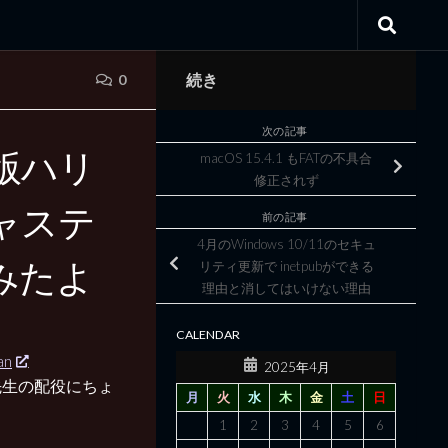
続き
0
次の記事
マ版ハリ
macOS 15.4.1 もFATの不具合
修正されず
ャステ
前の記事
4月のWindows 10/11のセキュ
みたよ
リティ更新で inetpubができる
理由と消してはいけない理由
CALENDAR
n
2025年4月
先生の配役にちょ
月
火
水
木
金
土
日
1
2
3
4
5
6