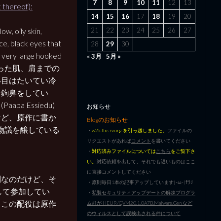
7
8
9
10
11
12
13
 thereof):
14
15
16
17
18
19
20
21
22
23
24
25
26
27
 oily skin,
ace, black eyes that
28
29
30
a very large hooked
« 3月
5月 »
ぎった肌、肩までの
い目はたいてい冷
な鉤鼻をしてい
 Essiedu)
お知らせ
けど、原作に書か
Blogのお知らせ
で物議を醸している
・
w2k.flxsrv.org を引っ越しました。
ファイルの
リクエストがあれば
コメント
を書いてください
・
対応済みファイルについては
こちら
をご覧下さ
い。
対応依頼を出して、それでも遅いものはここ
に直接コメントしてください
問なのだけど、そ
・原則毎日1本の記事アップしています|･ω･)ﾁﾗﾘ
して参加してい
・
私製セキュリティアップデートの解凍プログラ
、この配役は原作
ム群が HEUR/QVM20.1.0A7B.Malware.Gen など
のウィルスとして誤検出される件について