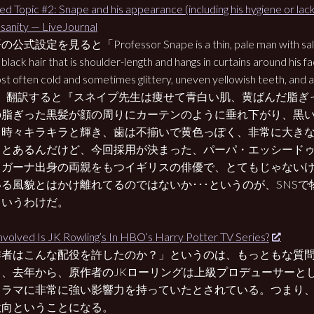
ed Topic #2: Snape and his appearance (including his hygiene or lack
sanity — LiveJournal
公式設定を見ると「Professor Snape is a thin, pale man with sallow,
black hair that is shoulder-length and hangs in curtains around his f
st often cold and sometimes glittery, uneven yellowish teeth, and 
e.」 翻訳すると『スネイプ先生は痩せて青白い肌、黄ばんだ脂
の脂ぎった黒髪が顔の周りにカーテンのように垂れ下がり、黒
、時々キラキラと輝き、歯は不揃いで黄色っぽく、非常に大き
とあるんだけど、今回採用が決まった、パーパ・エッシードゥ(Paapa
、ガーナ出身の両親をもつイギリスの俳優で、とてもじゃない
る風貌とはかけ離れてるのではないか･･･というのが、SNS
というわけだ。
volved Is JK Rowling’s In HBO’s Harry Potter TV Series?
作者はこんな配役を許したのか？」というのは、もっともな質
も、去年から、原作者のJKローリングは上級プロデューサーと
ドラマに非常に強い影響力を持っていたとされている。つまり
意向ということになる。