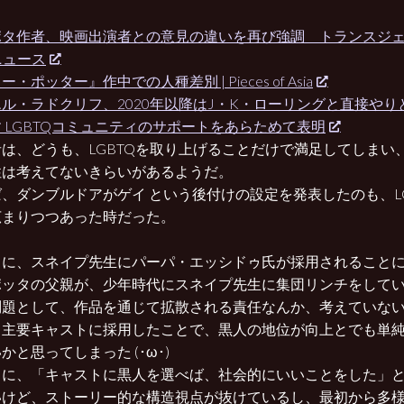
ポタ作者、映画出演者との意見の違いを再び強調 トランスジェ
ニュース
・ポッター』作中での人種差別 | Pieces of Asia
ル・ラドクリフ、2020年以降はJ・K・ローリングと直接や
 LGBTQコミュニティのサポートをあらためて表明
は、どうも、LGBTQを取り上げることだけで満足してしまい
性は考えてないきらいがあるようだ。
、ダンブルドアがゲイ という後付けの設定を発表したのも、L
広まりつつあった時だった。
るに、スネイプ先生にパーパ・エッシドゥ氏が採用されること
ポッタの父親が、少年時代にスネイプ先生に集団リンチをして
問題として、作品を通じて拡散される責任なんか、考えていな
、主要キャストに採用したことで、黒人の地位が向上とでも単
かと思ってしまった (･ω･)
るに、「キャストに黒人を選べば、社会的にいいことをした」
いけど、ストーリー的な構造視点が抜けているし、最初から多