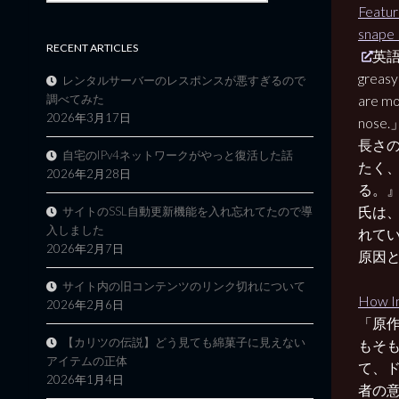
Featur
snape_
RECENT ARTICLES
英語の
greasy 
レンタルサーバーのレスポンスが悪すぎるので
調べてみた
are mo
2026年3月17日
nos
長さ
自宅のIPv4ネットワークがやっと復活した話
たく
2026年2月28日
る。』
氏は
サイトのSSL自動更新機能を入れ忘れてたので導
入しました
れてい
2026年2月7日
原因
サイト内の旧コンテンツのリンク切れについて
How In
2026年2月6日
「原
【カリツの伝説】どう見ても綿菓子に見えない
もそ
アイテムの正体
て、
2026年1月4日
者の