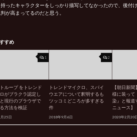
を持ったキャラクターをしっかり描写してなかったので、後付
批判が高まってるのだと思う。
すすめ
1
2
トループ をトレンド
トレンドマイクロ、スパイ
【朝日新聞
ロがブラクラ認定し
ウエアについて釈明するも
様に装って
と現行のブラウザで
ツッコミどころが多すぎる
染』と報道
る方法を検証
件
ニュース】
5月25日
2018年9月6日
2020年2月20