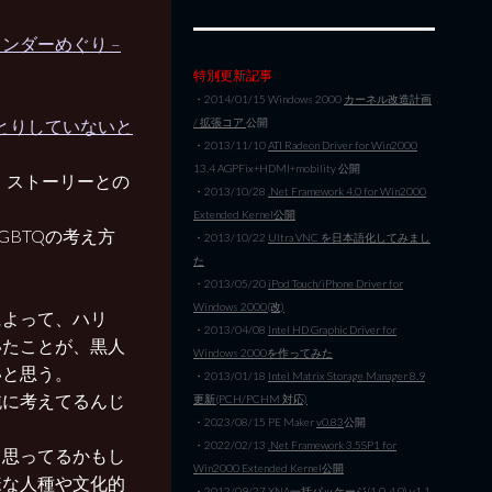
ンダーめぐり –
特別更新記事
・2014/01/15 Windows 2000
カーネル改造計画
/ 拡張コア
公開
りとりしていないと
・2013/11/10
ATI Radeon Driver for Win2000
13.4 AGPFix+HDMI+mobility 公開
、ストーリーとの
・2013/10/28
.Net Framework 4.0 for Win2000
Extended Kernel公開
GBTQの考え方
・2013/10/22
Ultra VNC を日本語化してみまし
た
・2013/05/20
iPod Touch/iPhone Driver for
Windows 2000(改)
によって、ハリ
・2013/04/08
Intel HD Graphic Driver for
いたことが、黒人
Windows 2000を作ってみた
いと思う。
・2013/01/18
Intel Matrix Storage Manager 8.9
純に考えてるんじ
更新(PCH/PCHM 対応)
・2023/08/15 PE Maker
v0.83
公開
・2022/02/13
.Net Framework 3.5SP1 for
と思ってるかもし
Win2000 Extended Kernel公開
様な人種や文化的
・2012/09/27
XNA一括パッケージ(1.0-4.0) v1.1