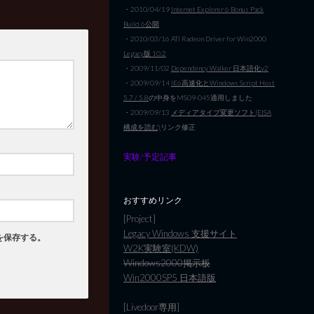
・2010/04/19
Internet Explorer 6 Bonus Pack
Build 6公開
・2010/03/16 ATI Radeon Driver for Win2000
Legacy版 10.2
・2009/11/02
Dependency Walker 日本語化v2
・2009/09/14
IE6高速化とWindows Script Host
5.7 / 5.8
の中身をMS09-045適用しました
・2009/09/13
メディアタイプ変更ソフト(EISA
構成を読む)
リンク修正
実験/予定記事
おすすめリンク
[Project]
Legacy Windows 支援サイト
を保存する。
W2K実験室(KDW)
Windows2000掲示板
Win2000SP5 日本語版
[Livedoor専用]