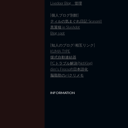
Livedoor Blog 管理
[個人ブログ別館]
ティルの気まぐれ日記 SeasonII
黒翼猫 in Slashdot
Blog spot
[知人のブログ/相互リンク]
KUMA TYPE
煤式自動連結器
PCトラブル解決(NetKing)
dim's Freesoft日本語化
脳脂肪のパクリメモ
INFORMATION