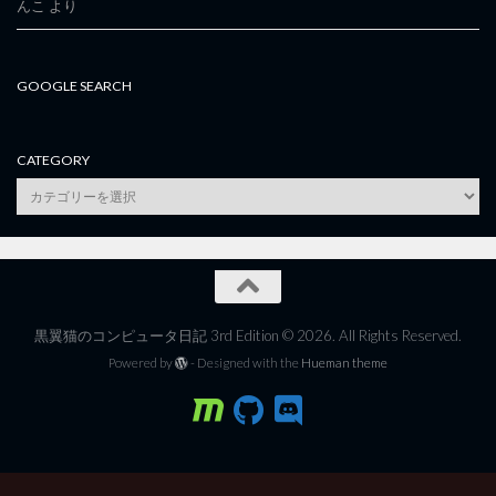
んこ
より
GOOGLE SEARCH
CATEGORY
category
黒翼猫のコンピュータ日記 3rd Edition © 2026. All Rights Reserved.
Powered by
- Designed with the
Hueman theme