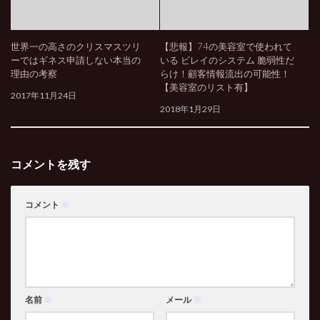
世界一の高さのクリスマスツリ
【悲報】74の美容室で使われて
ーではギネス申請しない本当の
いる ビレイのシステム 脆弱性だ
理由の考察
らけ！顧客情報流出の可能性！
【美容室のリスト有】
2017年11月24日
2018年1月29日
コメントを残す
コメント
※
名前
※
メール
※