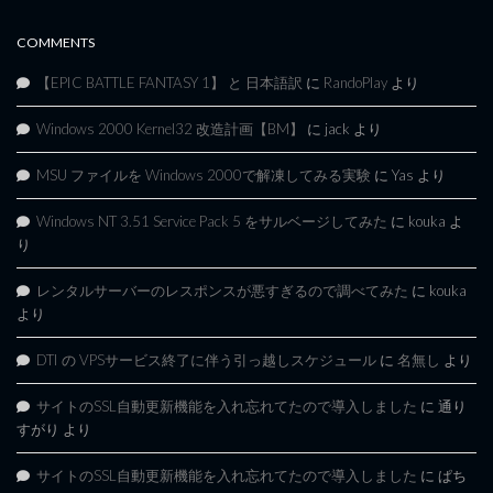
COMMENTS
【EPIC BATTLE FANTASY 1】 と 日本語訳
に
RandoPlay
より
Windows 2000 Kernel32 改造計画【BM】
に
jack
より
MSU ファイルを Windows 2000で解凍してみる実験
に
Yas
より
Windows NT 3.51 Service Pack 5 をサルベージしてみた
に
kouka
よ
り
レンタルサーバーのレスポンスが悪すぎるので調べてみた
に
kouka
より
DTI の VPSサービス終了に伴う引っ越しスケジュール
に
名無し
より
サイトのSSL自動更新機能を入れ忘れてたので導入しました
に
通り
すがり
より
サイトのSSL自動更新機能を入れ忘れてたので導入しました
に
ぱち