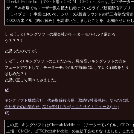
Cheetah Mobile Inc.（NYSE上場：CMCM、CEO：Fu Sheng、以下チー
が、日本市場でもユーザー数を拡大し続けているライブ動画配信アプリ「Liv
（ライブミー）事業において、シリーズA投資ラウンドの第三者割当増資
6,000万米ドル（約67億円）を調達いたしましたことを、お知らせいた
|｡･ω･) 。o ( キングソフトの親会社がチーターモバイル？逆だろ
う？？？ )
と思ったのですが、
|｡˘ω˘ ) 。o ( キングソフトのことだから、悪名高いキングソフトの方を
フェードアウトして、チーターモバイルで前面に出していく戦略をとり
はじめた？ )
と思い直して調べてみました。
キングソフト株式会社、代表取締役会長、取締役社長就任、ならびに親
会社変更のお知らせ (2016年4月25日) – エキサイトニュース(2/5)
この度、キングソフトはCheetah Mobile Inc.（チーターモバイル、CEO：
上場：CMCM、以下Cheetah Mobile）の連結子会社となりました。これ