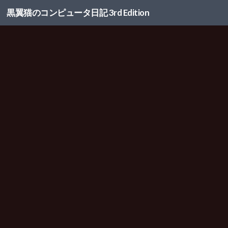
黒翼猫のコンピュータ日記 3rd Edition
コンテンツへスキップ