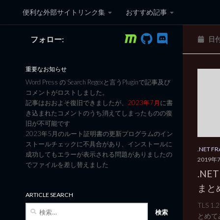
便利な外部サイトリンク集
おすすめ記事
コンテンツへスキップ
フォロー:
日
黒翼猫のコンピュータ日記 3
重要なお知らせ
Word Press の Search Regexと言うPluginで記事及び
コメントがロストしました。
記事はおおよそ復旧できましたが、
2023年7月
に書
き込まれたコメントのうち消えてしまったものの復
旧が不可能です
2023年5月のルート証明書の更新プログラムのイン
ストールチェックに不具合があり、インストールに
.NET 
成功してもエラーが表示される問題がありましたの
2019年
でファイルを差し替えました
.NET
まと
ARTICLE SEARCH
TLS 
検
とめてみ
索: