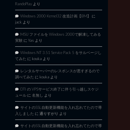
RandoPlay
より
Windows 2000 Kernel32 改造計画【BM】
に
jack
より
MSU ファイルを Windows 2000で解凍してみる
実験
に
Yas
より
Windows NT 3.51 Service Pack 5 をサルベージし
てみた
に
kouka
より
レンタルサーバーのレスポンスが悪すぎるので
調べてみた
に
kouka
より
DTI の VPSサービス終了に伴う引っ越しスケジ
ュール
に
名無し
より
サイトのSSL自動更新機能を入れ忘れてたので導
入しました
に
通りすがり
より
サイトのSSL自動更新機能を入れ忘れてたので導