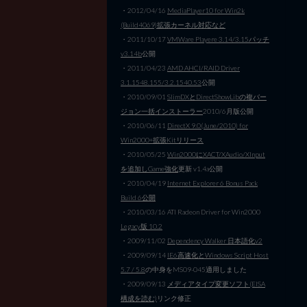
・2012/04/16
MediaPlayer10 for Win2k
(Build4069)拡張カーネル対応など
・2011/10/17
VMWare Playere 3.14/3.15パッチ
v3.14b
公開
・2011/04/23
AMD AHCI/RAID Driver
3.1.1548.155/3.2.1540.53
公開
・2010/09/01
SlimDXとDirectShowLibの複バー
ジョン一括インストーラー
2010/6月版公開
・2010/06/11
DirectX 9.0(June/2010) for
Win2000+拡張Kitリリース
・2010/05/25
Win2000にXACT/XAudio/XInput
を追加しGame強化
更新 v1.4a公開
・2010/04/19
Internet Explorer 6 Bonus Pack
Build 6公開
・2010/03/16 ATI Radeon Driver for Win2000
Legacy版 10.2
・2009/11/02
Dependency Walker 日本語化v2
・2009/09/14
IE6高速化とWindows Script Host
5.7 / 5.8
の中身をMS09-045適用しました
・2009/09/13
メディアタイプ変更ソフト(EISA
構成を読む)
リンク修正