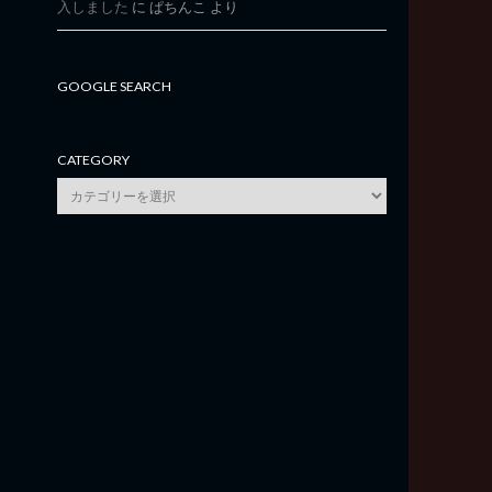
入しました
に
ぱちんこ
より
GOOGLE SEARCH
CATEGORY
category