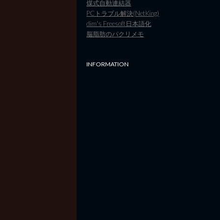
煤式自動連結器
PCトラブル解決(NetKing)
dim's Freesoft日本語化
脳脂肪のパクリメモ
INFORMATION