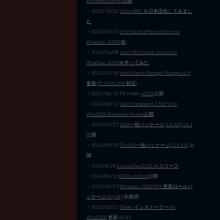
Extended Kernel公開
・2013/10/22
Ultra VNC を日本語化してみまし
た
・2013/05/20
iPod Touch/iPhone Driver for
Windows 2000(改)
・2013/04/08
Intel HD Graphic Driver for
Windows 2000を作ってみた
・2013/01/18
Intel Matrix Storage Manager 8.9
更新(PCH/PCHM 対応)
・2023/08/15 PE Maker
v0.83
公開
・2022/02/13
.Net Framework 3.5SP1 for
Win2000 Extended Kernel公開
・2012/09/27
XNA一括パッケージ(1.0-4.0) v1.1
公開
・2012/09/25
SlimDX一括パッケージ(2.0/4.0)
公
開
・2012/8/28
Ese Lolifox 0.3.8.9a リリース
・2012/06/16
KDW v0.96m
公開
・2012/05/29
Windows 2000 SP4 更新ロールパ
ッケージv2(r18)
(非推奨)
・2012/05/21
iTunes インストーラー for
Win2000
更新 v0.31