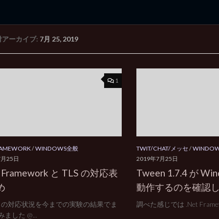
付アーカイブ:
7月 25, 2019
rd Edition
Windows 2000 tunes up blog
1
FRAMEWORK
/
WINDOWS全般
TWIT/CHAT/メッセ
/
WINDOWS
7月25日
2019年7月25日
 Framework と TLS の対応表
Tween 1.7.4 が Win
め
動作するのを確認
1.2 の対応状況を今までの実験の結果でま
調べた感じでは .Net Framework
ました @...