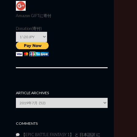
Amazon GIFT
に寄付
Donation(寄付)
ARTICLE ARCHIVES
Article
Archives
COMMENTS
【EPIC BATTLE FANTASY 1】 と 日本語訳
に