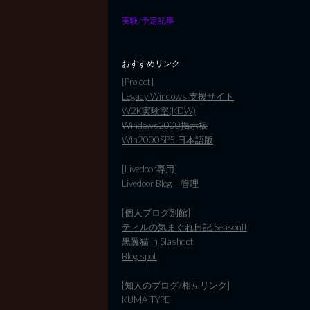
実験/予定記事
おすすめリンク
[Project]
Legacy Windows 支援サイト
W2K実験室(KDW)
Windows2000掲示板
Win2000SP5 日本語版
[Livedoor専用]
Livedoor Blog 管理
[個人ブログ別館]
ティルの気まぐれ日記 SeasonII
黒翼猫 in Slashdot
Blog spot
[知人のブログ/相互リンク]
KUMA TYPE