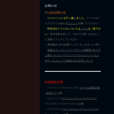
お知らせ
Blogのお知らせ
・
w2k.flxsrv.org を引っ越しました。
ファイルの
リクエストがあれば
コメント
を書いてください
・
対応済みファイルについては
こちら
をご覧下さ
い。
対応依頼を出して、それでも遅いものはここ
に直接コメントしてください
・原則毎日1本の記事アップしています|･ω･)ﾁﾗﾘ
・
私製セキュリティアップデートの解凍プログラ
ム群が HEUR/QVM20.1.0A7B.Malware.Gen など
のウィルスとして誤検出される件について
特別更新記事
・2014/01/15 Windows 2000
カーネル改造計画
/ 拡張コア
公開
・2013/11/10
ATI Radeon Driver for Win2000
13.4 AGPFix+HDMI+mobility 公開
・2013/10/28
.Net Framework 4.0 for Win2000