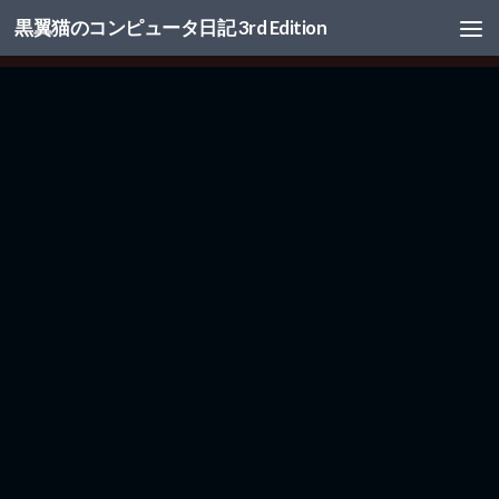
黒翼猫のコンピュータ日記 3rd Edition
コンテンツへスキップ