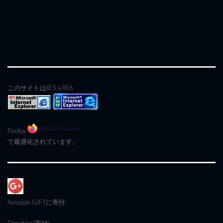
このサイトはIE5.x/IE6
Firefox
で最適化されています。
Amazon GIFT
に寄付