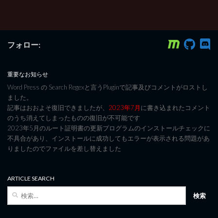
フォロー:
重要なお知らせ
Word Press の Search Regexと言うPluginで記事及びコメントがロストし
ました。
記事はおおよそ復旧できましたが、
2023年7月
に書き込まれたコメント
のうち消えてしまったものの復旧が不可能です
2023年5月のルート証明書の更新プログラムのインストールチェックに
不具合があり、インストールに成功してもエラーが表示される問題があ
りましたのでファイルを差し替えました
ARTICLE SEARCH
検
索: