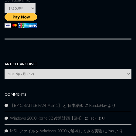
Donation(寄付)
ARTICLE ARCHIVES
Article
Archives
COMMENTS
【EPIC BATTLE FANTASY 1】 と 日本語訳
に
RandoPlay
より
Windows 2000 Kernel32 改造計画【BM】
に
jack
より
MSU ファイルを Windows 2000で解凍してみる実験
に
Yas
より