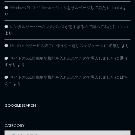
Windows NT 3.51 Service Pack 5 をサルベージしてみた
に
kouka
よ
り
レンタルサーバーのレスポンスが悪すぎるので調べてみた
に
kouka
より
DTI の VPSサービス終了に伴う引っ越しスケジュール
に
名無し
より
サイトのSSL自動更新機能を入れ忘れてたので導入しました
に
通り
すがり
より
サイトのSSL自動更新機能を入れ忘れてたので導入しました
に
ぱち
んこ
より
GOOGLE SEARCH
CATEGORY
category