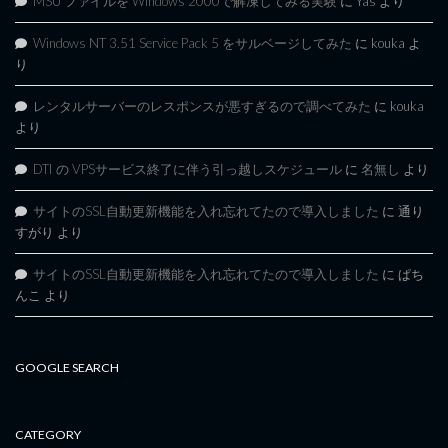
MSU ファイルを Windows 2000で解凍してみる実験
に
Yas
より
Windows NT 3.51 Service Pack 5 をサルベージしてみた
に
kouka
よ
り
レンタルサーバーのレスポンスが悪すぎるので調べてみた
に
kouka
より
DTI の VPSサービス終了に伴う引っ越しスケジュール
に
名無し
より
サイトのSSL自動更新機能を入れ忘れてたので導入しました
に
通り
すがり
より
サイトのSSL自動更新機能を入れ忘れてたので導入しました
に
ぱち
んこ
より
GOOGLE SEARCH
CATEGORY