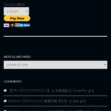
Donation(寄付)
ARTICLE ARCHIVES
Article
Archives
COMMENTS
【EPIC BATTLE FANTASY 1】 と 日本語訳
に
RandoPlay
より
Windows 2000 Kernel32 改造計画【BM】
に
jack
より