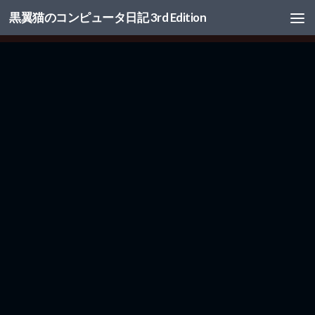
黒翼猫のコンピュータ日記 3rd Edition
コンテンツへスキップ