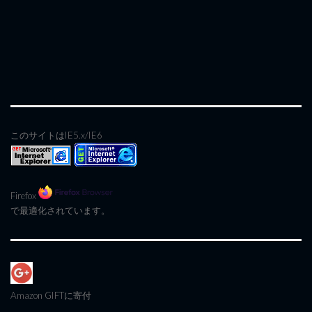
このサイトはIE5.x/IE6
Firefox
で最適化されています。
Amazon GIFT
に寄付