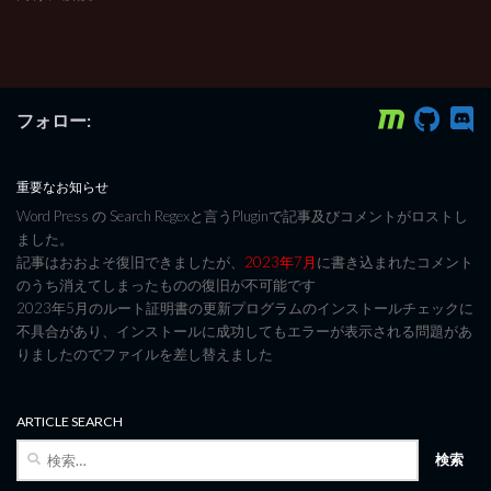
フォロー:
重要なお知らせ
Word Press の Search Regexと言うPluginで記事及びコメントがロストし
ました。
記事はおおよそ復旧できましたが、
2023年7月
に書き込まれたコメント
のうち消えてしまったものの復旧が不可能です
2023年5月のルート証明書の更新プログラムのインストールチェックに
不具合があり、インストールに成功してもエラーが表示される問題があ
りましたのでファイルを差し替えました
ARTICLE SEARCH
検
索: