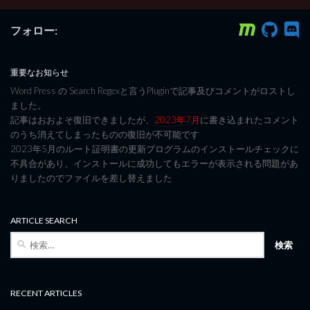
フォロー:
重要なお知らせ
Word Press の Search Regexと言うPluginで記事及びコメントがロストし
ました。
記事はおおよそ復旧できましたが、
2023年7月
に書き込まれたコメント
のうち消えてしまったものの復旧が不可能です
2023年5月のルート証明書の更新プログラムのインストールチェックに
不具合があり、インストールに成功してもエラーが表示される問題があ
りましたのでファイルを差し替えました
ARTICLE SEARCH
検
索:
RECENT ARTICLES