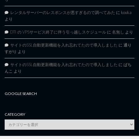
レンタルサーバーのレスポンスが悪すぎるので調べてみた
に
kouka
より
DTI の VPSサービス終了に伴う引っ越しスケジュール
に
名無し
より
サイトのSSL自動更新機能を入れ忘れてたので導入しました
に
通り
すがり
より
サイトのSSL自動更新機能を入れ忘れてたので導入しました
に
ぱち
んこ
より
GOOGLE SEARCH
CATEGORY
category