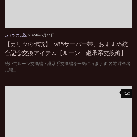
カリツの伝説
2024年5月11日
【カリツの伝説】Lv85サーバー帯、おすすめ統
合記念交換アイテム【ルーン・継承系交換編】
続いてルーン交換編・継承系交換編を一緒に行きます 名前 課金者
非課...
0