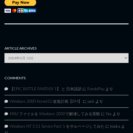
ARTICLE ARCHIVES
Article
Archives
COMMENTS
【EPIC BATTLE FANTASY 1】 と 日本語訳
に
RandoPlay
より
Windows 2000 Kernel32 改造計画【BM】
に
jack
より
MSU ファイルを Windows 2000で解凍してみる実験
に
Yas
より
Windows NT 3.51 Service Pack 5 をサルベージしてみた
に
kouka
よ
り