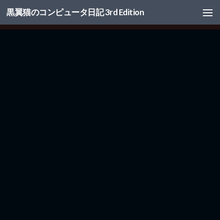
黒翼猫のコンピュータ日記 3rd Edition
コンテンツへスキップ