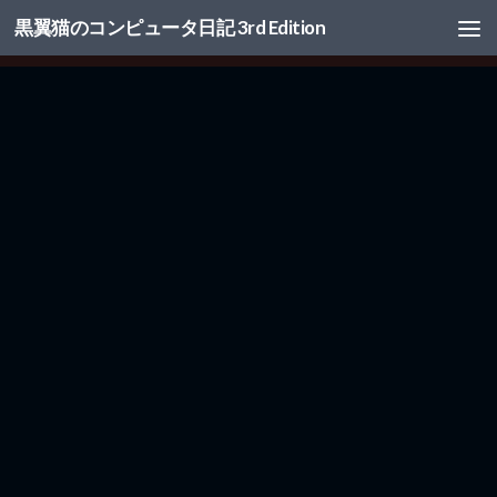
黒翼猫のコンピュータ日記 3rd Edition
コンテンツへスキップ