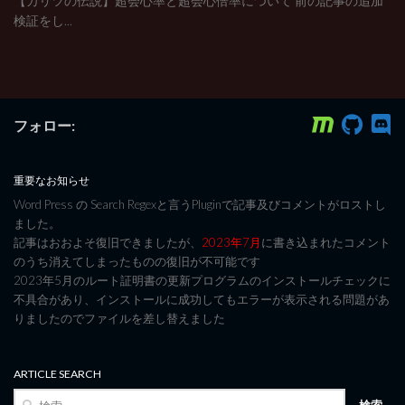
【カリツの伝説】超会心率と超会心倍率について 前の記事の追加
検証をし...
フォロー:
重要なお知らせ
Word Press の Search Regexと言うPluginで記事及びコメントがロストし
ました。
記事はおおよそ復旧できましたが、
2023年7月
に書き込まれたコメント
のうち消えてしまったものの復旧が不可能です
2023年5月のルート証明書の更新プログラムのインストールチェックに
不具合があり、インストールに成功してもエラーが表示される問題があ
りましたのでファイルを差し替えました
ARTICLE SEARCH
検