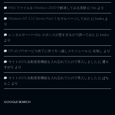
MSU ファイルを Windows 2000で解凍してみる実験
に
Yas
より
Windows NT 3.51 Service Pack 5 をサルベージしてみた
に
kouka
よ
り
レンタルサーバーのレスポンスが悪すぎるので調べてみた
に
kouka
より
DTI の VPSサービス終了に伴う引っ越しスケジュール
に
名無し
より
サイトのSSL自動更新機能を入れ忘れてたので導入しました
に
通り
すがり
より
サイトのSSL自動更新機能を入れ忘れてたので導入しました
に
ぱち
んこ
より
GOOGLE SEARCH