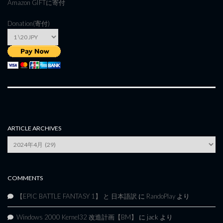
Amazon GIFT
に寄付
Donation(寄付)
ARTICLE ARCHIVES
Article
Archives
COMMENTS
【EPIC BATTLE FANTASY 1】 と 日本語訳
に
RandoPlay
より
Windows 2000 Kernel32 改造計画【BM】
に
jack
より