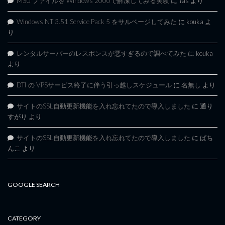
MSU ファイルを Windows 2000で解凍してみる実験
に
Yas
より
Windows NT 3.51 Service Pack 5 をサルベージしてみた
に
kouka
よ
り
レンタルサーバーのレスポンスが悪すぎるので調べてみた
に
kouka
より
DTI の VPSサービス終了に伴う引っ越しスケジュール
に
名無し
より
サイトのSSL自動更新機能を入れ忘れてたので導入しました
に
通り
すがり
より
サイトのSSL自動更新機能を入れ忘れてたので導入しました
に
ぱち
んこ
より
GOOGLE SEARCH
CATEGORY