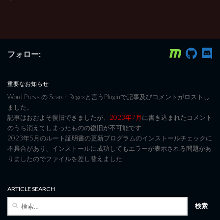
フォロー:
重要なお知らせ
Word Press の Search Regexと言うPluginで記事及びコメントがロストし
ました。
記事はおおよそ復旧できましたが、
2023年7月
に書き込まれたコメント
のうち消えてしまったものの復旧が不可能です
2023年5月のルート証明書の更新プログラムのインストールチェックに
不具合があり、インストールに成功してもエラーが表示される問題があ
りましたのでファイルを差し替えました
ARTICLE SEARCH
検
索: