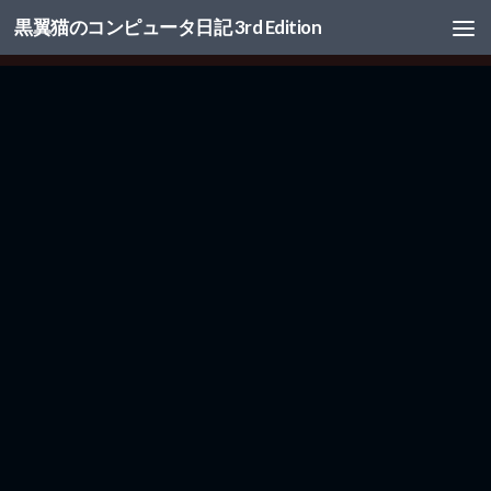
黒翼猫のコンピュータ日記 3rd Edition
コンテンツへスキップ