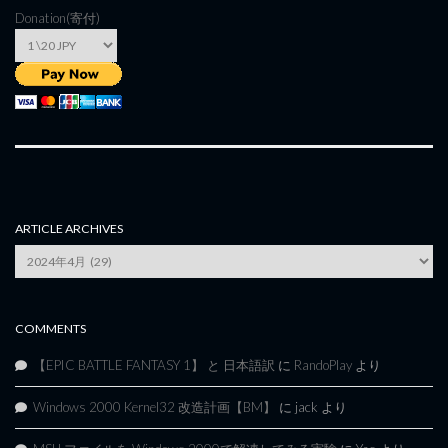
Donation(寄付)
ARTICLE ARCHIVES
Article
Archives
COMMENTS
【EPIC BATTLE FANTASY 1】 と 日本語訳
に
RandoPlay
より
Windows 2000 Kernel32 改造計画【BM】
に
jack
より