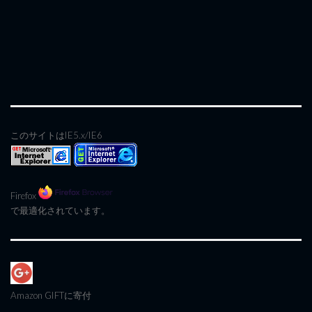
このサイトはIE5.x/IE6
Firefox
で最適化されています。
Amazon GIFT
に寄付