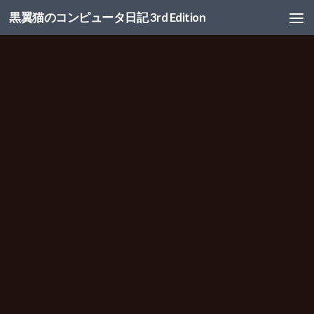
黒翼猫のコンピュータ日記 3rd Edition
コンテンツへスキップ