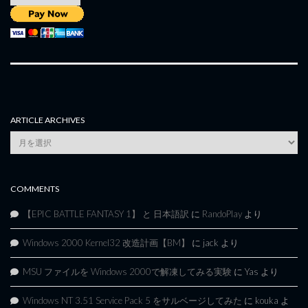
ARTICLE ARCHIVES
Article
Archives
COMMENTS
【EPIC BATTLE FANTASY 1】 と 日本語訳
に
RandoPlay
より
Windows 2000 Kernel32 改造計画【BM】
に
jack
より
MSU ファイルを Windows 2000で解凍してみる実験
に
Yas
より
Windows NT 3.51 Service Pack 5 をサルベージしてみた
に
kouka
よ