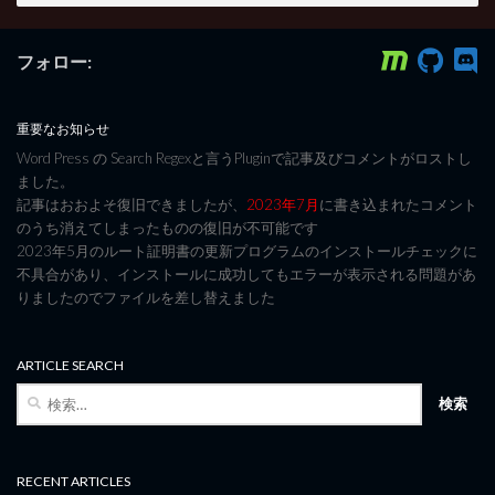
フォロー:
重要なお知らせ
Word Press の Search Regexと言うPluginで記事及びコメントがロストし
ました。
記事はおおよそ復旧できましたが、
2023年7月
に書き込まれたコメント
のうち消えてしまったものの復旧が不可能です
2023年5月のルート証明書の更新プログラムのインストールチェックに
不具合があり、インストールに成功してもエラーが表示される問題があ
りましたのでファイルを差し替えました
ARTICLE SEARCH
検
索:
RECENT ARTICLES