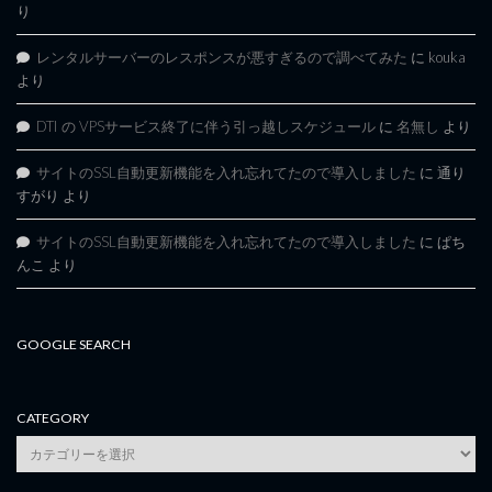
り
レンタルサーバーのレスポンスが悪すぎるので調べてみた
に
kouka
より
DTI の VPSサービス終了に伴う引っ越しスケジュール
に
名無し
より
サイトのSSL自動更新機能を入れ忘れてたので導入しました
に
通り
すがり
より
サイトのSSL自動更新機能を入れ忘れてたので導入しました
に
ぱち
んこ
より
GOOGLE SEARCH
CATEGORY
category