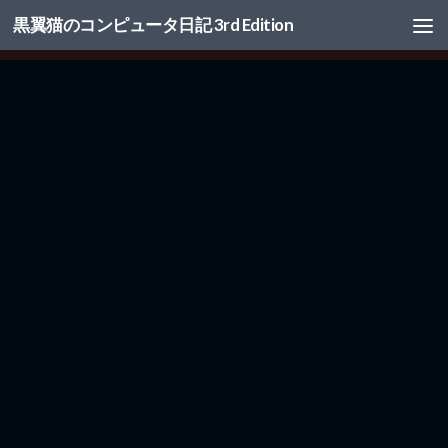
黒翼猫のコンピュータ日記 3rd Edition
コンテンツへスキップ