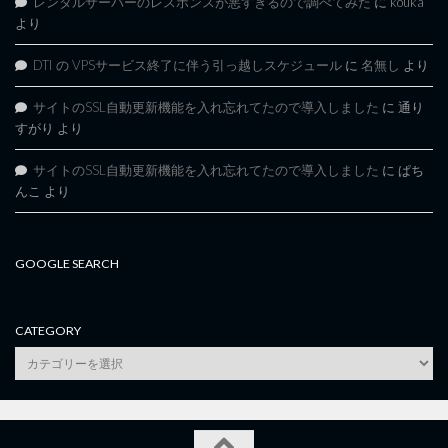
レンタルサーバーのレスポンスが悪すぎるので調べてみた
に
kouka
より
DTI の VPSサービス終了に伴う引っ越しスケジュール
に
名無し
より
サイトのSSL自動更新機能を入れ忘れてたので導入しました
に
通り
すがり
より
サイトのSSL自動更新機能を入れ忘れてたので導入しました
に
ぱち
んこ
より
GOOGLE SEARCH
CATEGORY
category