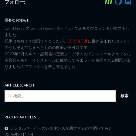
フォロー:
重要なお知らせ
Word Press の Search Regexと言うPluginで記事及びコメントがロストし
ました。
記事はおおよそ復旧できましたが、
2023年7月
に書き込まれたコメント
のうち消えてしまったものの復旧が不可能です
2023年5月のルート証明書の更新プログラムのインストールチェックに
不具合があり、インストールに成功してもエラーが表示される問題があ
りましたのでファイルを差し替えました
ARTICLE SEARCH
検
索:
RECENT ARTICLES
レンタルサーバーのレスポンスが悪すぎるので調べてみた
2026年3月17日