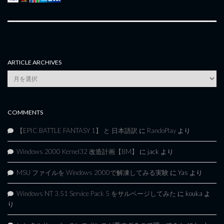
ARTICLE ARCHIVES
Article
Archives
COMMENTS
【EPIC BATTLE FANTASY 1】 と 日本語訳
に
RandoPlay
より
Windows 2000 Kernel32 改造計画【BM】
に
jack
より
MSU ファイルを Windows 2000で解凍してみる実験
に
Yas
より
Windows NT 3.51 Service Pack 5 をサルベージしてみた
に
kouka
よ
り