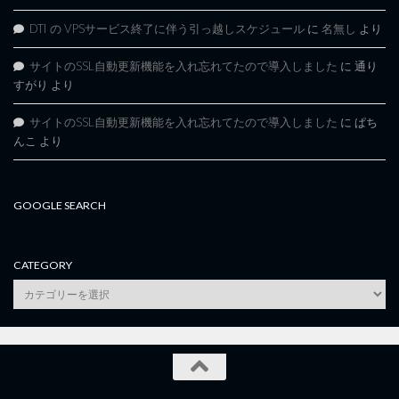
DTI の VPSサービス終了に伴う引っ越しスケジュール
に
名無し
より
サイトのSSL自動更新機能を入れ忘れてたので導入しました
に
通り
すがり
より
サイトのSSL自動更新機能を入れ忘れてたので導入しました
に
ぱち
んこ
より
GOOGLE SEARCH
CATEGORY
category