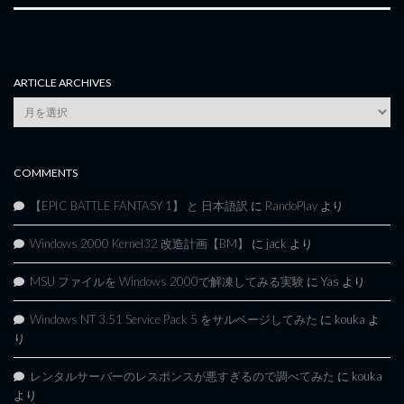
ARTICLE ARCHIVES
Article
Archives
COMMENTS
【EPIC BATTLE FANTASY 1】 と 日本語訳
に
RandoPlay
より
Windows 2000 Kernel32 改造計画【BM】
に
jack
より
MSU ファイルを Windows 2000で解凍してみる実験
に
Yas
より
Windows NT 3.51 Service Pack 5 をサルベージしてみた
に
kouka
よ
り
レンタルサーバーのレスポンスが悪すぎるので調べてみた
に
kouka
より