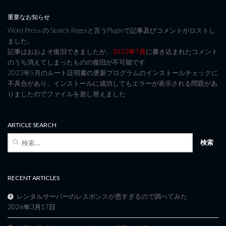
重要なお知らせ
Word Press の Search Regexと言うPluginで記事及びコメントがロストし
ました。
記事はおおよそ復旧できましたが、
2023年7月
に書き込まれたコメント
のうち消えてしまったものの復旧が不可能です
2023年5月のルート証明書の更新プログラムのインストールチェックに
不具合があり、インストールに成功してもエラーが表示される問題があ
りましたのでファイルを差し替えました
ARTICLE SEARCH
検
索:
RECENT ARTICLES
レンタルサーバーのレスポンスが悪すぎるので調べてみた
2026年3月17日