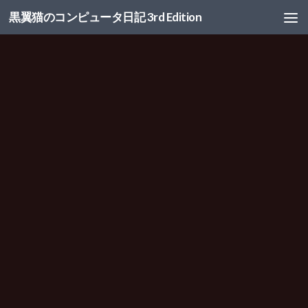
黒翼猫のコンピュータ日記 3rd Edition
コンテンツへスキップ