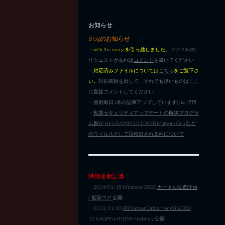
お知らせ
Blogのお知らせ
・
w2k.flxsrv.org を引っ越しました。
ファイルの
リクエストがあれば
コメント
を書いてください
・
対応済みファイルについては
こちら
をご覧下さ
い。
対応依頼を出して、それでも遅いものはここ
に直接コメントしてください
・原則毎日1本の記事アップしています|･ω･)ﾁﾗﾘ
・
私製セキュリティアップデートの解凍プログラ
ム群が HEUR/QVM20.1.0A7B.Malware.Gen など
のウィルスとして誤検出される件について
特別更新記事
・2014/01/15 Windows 2000
カーネル改造計画
/ 拡張コア
公開
・2013/11/10
ATI Radeon Driver for Win2000
13.4 AGPFix+HDMI+mobility 公開