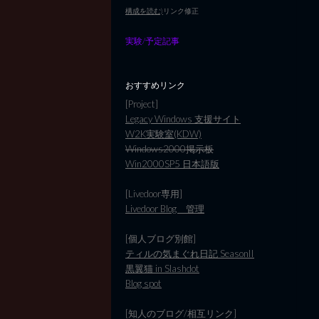
構成を読む)
リンク修正
実験/予定記事
おすすめリンク
[Project]
Legacy Windows 支援サイト
W2K実験室(KDW)
Windows2000掲示板
Win2000SP5 日本語版
[Livedoor専用]
Livedoor Blog 管理
[個人ブログ別館]
ティルの気まぐれ日記 SeasonII
黒翼猫 in Slashdot
Blog spot
[知人のブログ/相互リンク]