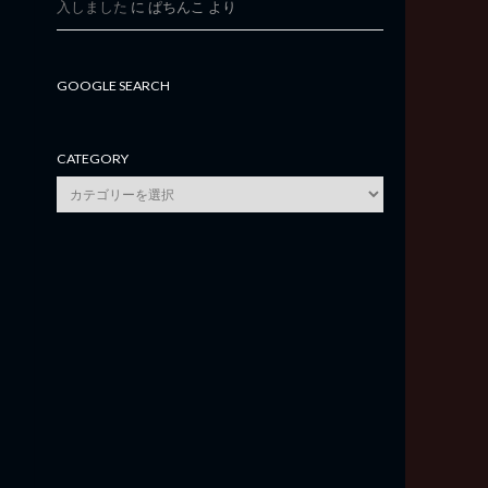
入しました
に
ぱちんこ
より
GOOGLE SEARCH
CATEGORY
category