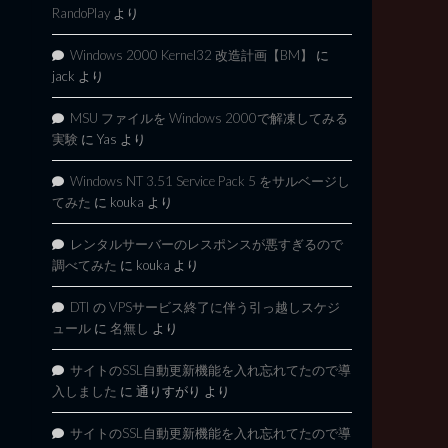
RandoPlay
より
Windows 2000 Kernel32 改造計画【BM】
に
jack
より
MSU ファイルを Windows 2000で解凍してみる
実験
に
Yas
より
Windows NT 3.51 Service Pack 5 をサルベージし
てみた
に
kouka
より
レンタルサーバーのレスポンスが悪すぎるので
調べてみた
に
kouka
より
DTI の VPSサービス終了に伴う引っ越しスケジ
ュール
に
名無し
より
サイトのSSL自動更新機能を入れ忘れてたので導
入しました
に
通りすがり
より
サイトのSSL自動更新機能を入れ忘れてたので導