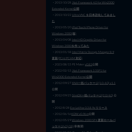
・2013/10/28
.Net Framework 4.0 for Win2000
Extended Kernel公開
・2013/10/22
Ultra VNC を日本語化してみまし
た
・2013/05/20
iPod Touch/iPhone Driver for
Windows 2000(改)
・2013/04/08
Intel HD Graphic Driver for
Windows 2000を作ってみた
・2013/01/18
Intel Matrix Storage Manager 8.9
更新(PCH/PCHM 対応)
・2023/08/15 PE Maker
v0.83
公開
・2022/02/13
.Net Framework 3.5SP1 for
Win2000 Extended Kernel公開
・2012/09/27
XNA一括パッケージ(1.0-4.0) v1.1
公開
・2012/09/25
SlimDX一括パッケージ(2.0/4.0)
公
開
・2012/8/28
Ese Lolifox 0.3.8.9a リリース
・2012/06/16
KDW v0.96m
公開
・2012/05/29
Windows 2000 SP4 更新ロールパ
ッケージv2(r18)
(非推奨)