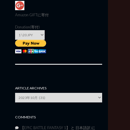
Amazon GIFT
に寄付
Donation(寄付)
ARTICLE ARCHIVES
Article
Archives
COMMENTS
【EPIC BATTLE FANTASY 1】 と 日本語訳
に