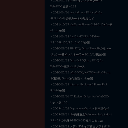
・2012/05/21
iTunes インストーラー for
Win2000
更新 v0.31
・2012/04/16
MediaPlayer10 for Win2k
(Build4069)拡張カーネル対応など
・2011/10/17
VMWare Playere 3.14/3.15パッチ
v3.14b
公開
・2011/04/23
AMD AHCI/RAID Driver
3.1.1548.155/3.2.1540.53
公開
・2010/09/01
SlimDXとDirectShowLibの複バー
ジョン一括インストーラー
2010/6月版公開
・2010/06/11
DirectX 9.0(June/2010) for
Win2000+拡張Kitリリース
・2010/05/25
Win2000にXACT/XAudio/XInput
を追加しGame強化
更新 v1.4a公開
・2010/04/19
Internet Explorer 6 Bonus Pack
Build 6公開
・2010/03/16 ATI Radeon Driver for Win2000
Legacy版 10.2
・2009/11/02
Dependency Walker 日本語化v2
・2009/09/14
IE6高速化とWindows Script Host
5.7 / 5.8
の中身をMS09-045適用しました
・2009/09/13
メディアタイプ変更ソフト(EISA