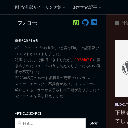
便利な外部サイトリンク集
おすすめ記事
コンテンツへスキップ
フォロー:
日
黒翼猫のコンピュータ日記 3
重要なお知らせ
Word Press の Search Regexと言うPluginで記事及び
コメントがロストしました。
記事はおおよそ復旧できましたが、
2023年7月
に書
き込まれたコメントのうち消えてしまったものの復
旧が不可能です
2023年5月のルート証明書の更新プログラムのイン
ストールチェックに不具合があり、インストールに
成功してもエラーが表示される問題がありましたの
でファイルを差し替えました
BLOG
/
正規
ARTICLE SEARCH
てし
検
索: