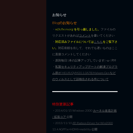
お知らせ
Blogのお知らせ
・
w2k.flxsrv.org を引っ越しました。
ファイルの
リクエストがあれば
コメント
を書いてください
・
対応済みファイルについては
こちら
をご覧下さ
い。
対応依頼を出して、それでも遅いものはここ
に直接コメントしてください
・原則毎日1本の記事アップしています|･ω･)ﾁﾗﾘ
・
私製セキュリティアップデートの解凍プログラ
ム群が HEUR/QVM20.1.0A7B.Malware.Gen など
のウィルスとして誤検出される件について
特別更新記事
・2014/01/15 Windows 2000
カーネル改造計画
/ 拡張コア
公開
・2013/11/10
ATI Radeon Driver for Win2000
13.4 AGPFix+HDMI+mobility 公開