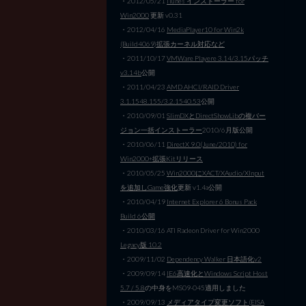
・2012/05/21
iTunes インストーラー for
Win2000
更新 v0.31
・2012/04/16
MediaPlayer10 for Win2k
(Build4069)拡張カーネル対応など
・2011/10/17
VMWare Playere 3.14/3.15パッチ
v3.14b
公開
・2011/04/23
AMD AHCI/RAID Driver
3.1.1548.155/3.2.1540.53
公開
・2010/09/01
SlimDXとDirectShowLibの複バー
ジョン一括インストーラー
2010/6月版公開
・2010/06/11
DirectX 9.0(June/2010) for
Win2000+拡張Kitリリース
・2010/05/25
Win2000にXACT/XAudio/XInput
を追加しGame強化
更新 v1.4a公開
・2010/04/19
Internet Explorer 6 Bonus Pack
Build 6公開
・2010/03/16 ATI Radeon Driver for Win2000
Legacy版 10.2
・2009/11/02
Dependency Walker 日本語化v2
・2009/09/14
IE6高速化とWindows Script Host
5.7 / 5.8
の中身をMS09-045適用しました
・2009/09/13
メディアタイプ変更ソフト(EISA