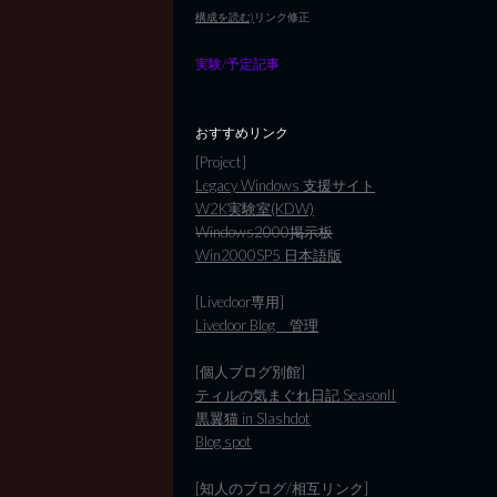
構成を読む)
リンク修正
実験/予定記事
おすすめリンク
[Project]
Legacy Windows 支援サイト
W2K実験室(KDW)
Windows2000掲示板
Win2000SP5 日本語版
[Livedoor専用]
Livedoor Blog 管理
[個人ブログ別館]
ティルの気まぐれ日記 SeasonII
黒翼猫 in Slashdot
Blog spot
[知人のブログ/相互リンク]