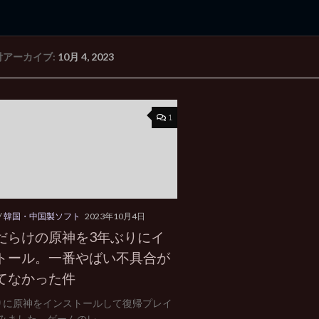
付アーカイブ:
10月 4, 2023
rd Edition
Windows 2000 tunes up blog
1
/
韓国・中国製ソフト
2023年10月4日
だらけの原神を3年ぶりにイ
トール。一番やばい不具合が
てなかった件
りに原神をインストールして復帰プレイ
みました。ゲームのレ...