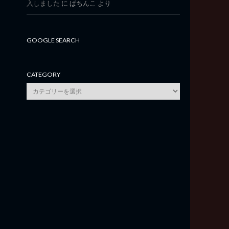
入しました
に
ぱちんこ
より
GOOGLE SEARCH
CATEGORY
category