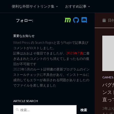
便利な外部サイトリンク集
おすすめ記事
コンテンツへスキップ
フォロー:
日
黒翼猫のコンピュータ日記 3
重要なお知らせ
Word Press の Search Regexと言うPluginで記事及び
コメントがロストしました。
記事はおおよそ復旧できましたが、
2023年7月
に書
き込まれたコメントのうち消えてしまったものの復
旧が不可能です
2023年5月のルート証明書の更新プログラムのイン
ストールチェックに不具合があり、インストールに
GAMES
成功してもエラーが表示される問題がありましたの
バグ
でファイルを差し替えました
ンス
直っ
ARTICLE SEARCH
検
3年ぶ
索:
をして