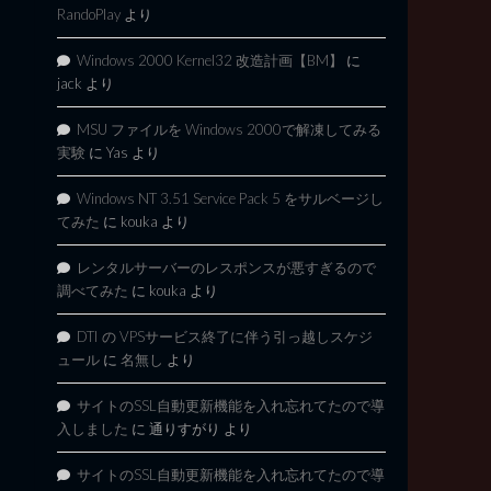
RandoPlay
より
Windows 2000 Kernel32 改造計画【BM】
に
jack
より
MSU ファイルを Windows 2000で解凍してみる
実験
に
Yas
より
Windows NT 3.51 Service Pack 5 をサルベージし
てみた
に
kouka
より
レンタルサーバーのレスポンスが悪すぎるので
調べてみた
に
kouka
より
DTI の VPSサービス終了に伴う引っ越しスケジ
ュール
に
名無し
より
サイトのSSL自動更新機能を入れ忘れてたので導
入しました
に
通りすがり
より
サイトのSSL自動更新機能を入れ忘れてたので導