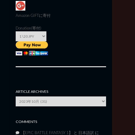
Amazon GIFT
に寄付
Donation(寄付)
ARTICLE ARCHIVES
Article
Archives
COMMENTS
【EPIC BATTLE FANTASY 1】 と 日本語訳
に