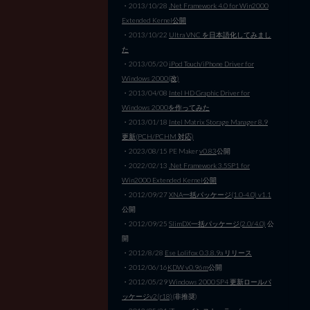
・2013/10/28
.Net Framework 4.0 for Win2000
Extended Kernel公開
・2013/10/22
Ultra VNC を日本語化してみまし
た
・2013/05/20
iPod Touch/iPhone Driver for
Windows 2000(改)
・2013/04/08
Intel HD Graphic Driver for
Windows 2000を作ってみた
・2013/01/18
Intel Matrix Storage Manager 8.9
更新(PCH/PCHM 対応)
・2023/08/15 PE Maker
v0.83
公開
・2022/02/13
.Net Framework 3.5SP1 for
Win2000 Extended Kernel公開
・2012/09/27
XNA一括パッケージ(1.0-4.0) v1.1
公開
・2012/09/25
SlimDX一括パッケージ(2.0/4.0)
公
開
・2012/8/28
Ese Lolifox 0.3.8.9a リリース
・2012/06/16
KDW v0.96m
公開
・2012/05/29
Windows 2000 SP4 更新ロールパ
ッケージv2(r18)
(非推奨)