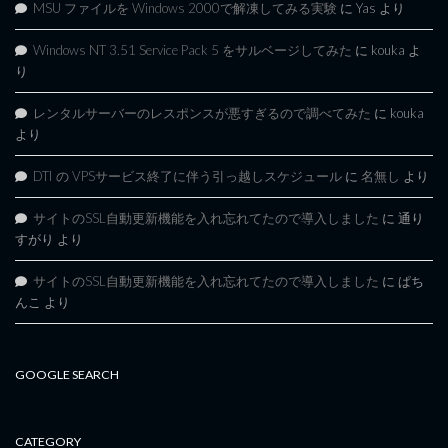
MSU ファイルを Windows 2000で解凍してみる実験
に
Yas
より
Windows NT 3.51 Service Pack 5 をサルベージしてみた
に
kouka
よ
り
レンタルサーバーのレスポンスが悪すぎるので調べてみた
に
kouka
より
DTI の VPSサービス終了に伴う引っ越しスケジュール
に
名無し
より
サイトのSSL自動更新機能を入れ忘れてたので導入しました
に
通り
すがり
より
サイトのSSL自動更新機能を入れ忘れてたので導入しました
に
ぱち
んこ
より
GOOGLE SEARCH
CATEGORY