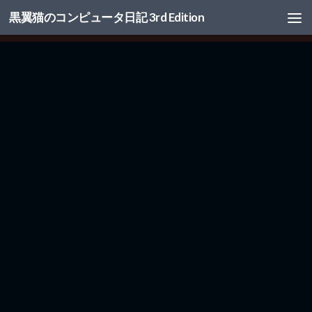
黒翼猫のコンピュータ日記 3rd Edition
コンテンツへスキップ