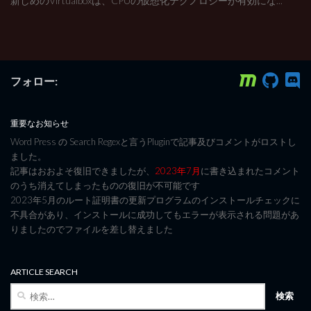
新しめのVirtualboxは、CPUの仮想化テクノロジーが有効にな...
フォロー:
重要なお知らせ
Word Press の Search Regexと言うPluginで記事及びコメントがロストし
ました。
記事はおおよそ復旧できましたが、
2023年7月
に書き込まれたコメント
のうち消えてしまったものの復旧が不可能です
2023年5月のルート証明書の更新プログラムのインストールチェックに
不具合があり、インストールに成功してもエラーが表示される問題があ
りましたのでファイルを差し替えました
ARTICLE SEARCH
検
索: