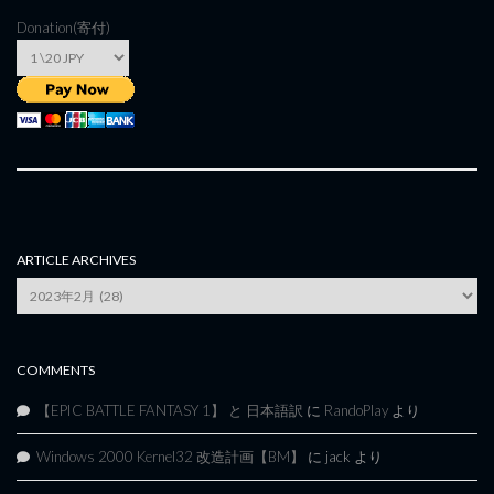
Donation(寄付)
ARTICLE ARCHIVES
Article
Archives
COMMENTS
【EPIC BATTLE FANTASY 1】 と 日本語訳
に
RandoPlay
より
Windows 2000 Kernel32 改造計画【BM】
に
jack
より