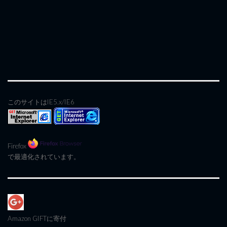
このサイトはIE5.x/IE6
Firefox
で最適化されています。
Amazon GIFT
に寄付