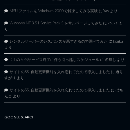
MSU ファイルを Windows 2000で解凍してみる実験
に
Yas
より
Windows NT 3.51 Service Pack 5 をサルベージしてみた
に
kouka
よ
り
レンタルサーバーのレスポンスが悪すぎるので調べてみた
に
kouka
より
DTI の VPSサービス終了に伴う引っ越しスケジュール
に
名無し
より
サイトのSSL自動更新機能を入れ忘れてたので導入しました
に
通り
すがり
より
サイトのSSL自動更新機能を入れ忘れてたので導入しました
に
ぱち
んこ
より
GOOGLE SEARCH