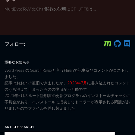
MultiByteToWideChar関数の説明にCP_UTF8は ...
フォロー:
重要なお知らせ
Word Press の Search Regexと言うPluginで記事及びコメントがロストし
ました。
記事はおおよそ復旧できましたが、
2023年7月
に書き込まれたコメント
のうち消えてしまったものの復旧が不可能です
2023年5月のルート証明書の更新プログラムのインストールチェックに
不具合があり、インストールに成功してもエラーが表示される問題があ
りましたのでファイルを差し替えました
ARTICLE SEARCH
検