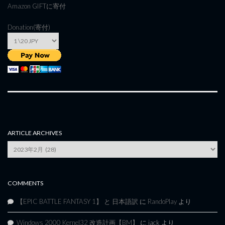
Amazon GIFT
に寄付
Donation(寄付)
ARTICLE ARCHIVES
Article
Archives
COMMENTS
【EPIC BATTLE FANTASY 1】 と 日本語訳
に
RandoPlay
より
Windows 2000 Kernel32 改造計画【BM】
に
jack
より