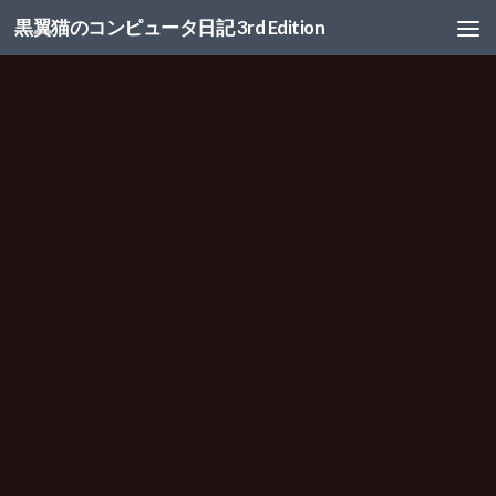
黒翼猫のコンピュータ日記 3rd Edition
コンテンツへスキップ