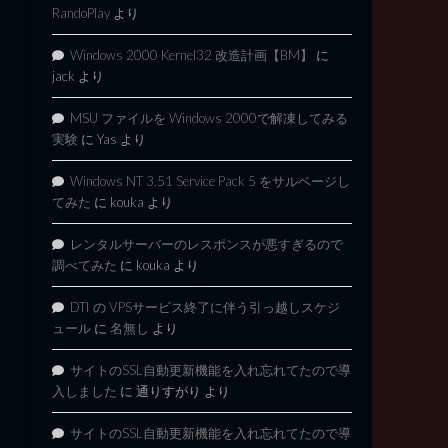
RandoPlay
より
Windows 2000 Kernel32 改造計画【BM】
に
jack
より
MSU ファイルを Windows 2000で解凍してみる
実験
に
Yas
より
Windows NT 3.51 Service Pack 5 をサルベージし
てみた
に
kouka
より
レンタルサーバーのレスポンスが悪すぎるので
調べてみた
に
kouka
より
DTI の VPSサービス終了に伴う引っ越しスケジ
ュール
に
名無し
より
サイトのSSL自動更新機能を入れ忘れてたので導
入しました
に
通りすがり
より
サイトのSSL自動更新機能を入れ忘れてたので導