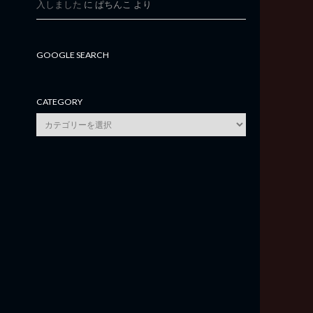
入しました
に
ぱちんこ
より
GOOGLE SEARCH
CATEGORY
category