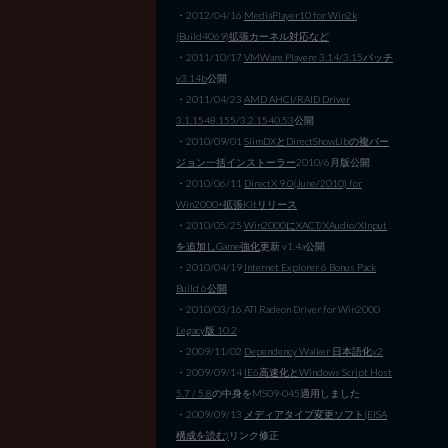
・2012/04/16
MediaPlayer10 for Win2k
(Build4069)拡張カーネル対応など
・2011/10/17
VMWare Playere 3.14/3.15パッチ
v3.14b
公開
・2011/04/23
AMD AHCI/RAID Driver
3.1.1548.155/3.2.1540.53
公開
・2010/09/01
SlimDXとDirectShowLibの複バー
ジョン一括インストーラー
2010/6月版公開
・2010/06/11
DirectX 9.0(June/2010) for
Win2000+拡張Kitリリース
・2010/05/25
Win2000にXACT/XAudio/XInput
を追加しGame強化
更新 v1.4a公開
・2010/04/19
Internet Explorer 6 Bonus Pack
Build 6公開
・2010/03/16 ATI Radeon Driver for Win2000
Legacy版 10.2
・2009/11/02
Dependency Walker 日本語化v2
・2009/09/14
IE6高速化とWindows Script Host
5.7 / 5.8
の中身をMS09-045適用しました
・2009/09/13
メディアタイプ変更ソフト(EISA
構成を読む)
リンク修正