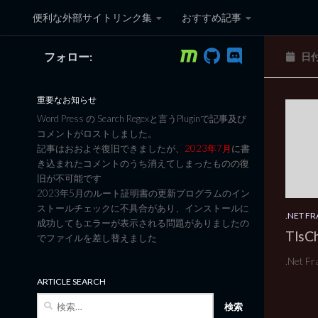
便利な外部サイトリンク集
おすすめ記事
コンテンツへスキップ
フォロー:
日
黒翼猫のコンピュータ日記 3
重要なお知らせ
Word Press の Search Regexと言うPluginで記事及び
コメントがロストしました。
記事はおおよそ復旧できましたが、
2023年7月
に書
き込まれたコメントのうち消えてしまったものの復
旧が不可能です
2023年5月のルート証明書の更新プログラムのイン
ストールチェックに不具合があり、インストールに
.NET 
成功してもエラーが表示される問題がありましたの
Tls
でファイルを差し替えました
.Net Fr
ARTICLE SEARCH
検
索: