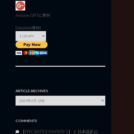
Amazon GIFT
に寄付
Donation(寄付)
ARTICLE ARCHIVES
Article
Archives
COMMENTS
【EPIC BATTLE FANTASY 1】 と 日本語訳
に