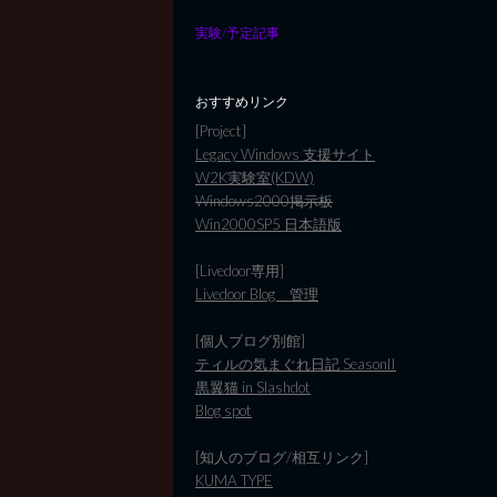
実験/予定記事
おすすめリンク
[Project]
Legacy Windows 支援サイト
W2K実験室(KDW)
Windows2000掲示板
Win2000SP5 日本語版
[Livedoor専用]
Livedoor Blog 管理
[個人ブログ別館]
ティルの気まぐれ日記 SeasonII
黒翼猫 in Slashdot
Blog spot
[知人のブログ/相互リンク]
KUMA TYPE