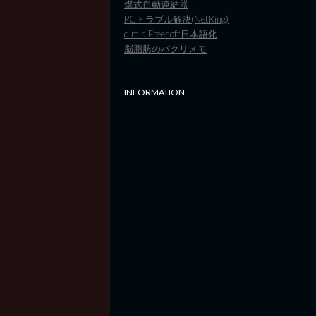
煤式自動連結器
PCトラブル解決(NetKing)
dim's Freesoft日本語化
脳脂肪のパクリメモ
INFORMATION