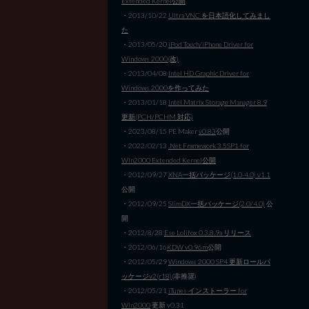
Extended Kernel公開
・2013/10/22
Ultra VNC を日本語化してみまし
た
・2013/05/20
iPod Touch/iPhone Driver for
Windows 2000(改)
・2013/04/08
Intel HD Graphic Driver for
Windows 2000を作ってみた
・2013/01/18
Intel Matrix Storage Manager 8.9
更新(PCH/PCHM 対応)
・2023/08/15 PE Maker
v0.83
公開
・2022/02/13
.Net Framework 3.5SP1 for
Win2000 Extended Kernel公開
・2012/09/27
XNA一括パッケージ(1.0-4.0) v1.1
公開
・2012/09/25
SlimDX一括パッケージ(2.0/4.0)
公
開
・2012/8/28
Ese Lolifox 0.3.8.9a リリース
・2012/06/16
KDW v0.96m
公開
・2012/05/29
Windows 2000 SP4 更新ロールパ
ッケージv2(r18)
(非推奨)
・2012/05/21
iTunes インストーラー for
Win2000
更新 v0.31