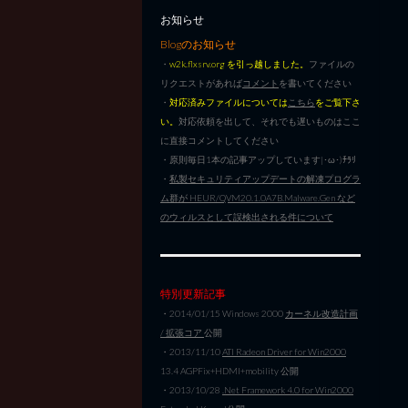
お知らせ
Blogのお知らせ
・
w2k.flxsrv.org を引っ越しました。
ファイルの
リクエストがあれば
コメント
を書いてください
・
対応済みファイルについては
こちら
をご覧下さ
い。
対応依頼を出して、それでも遅いものはここ
に直接コメントしてください
・原則毎日1本の記事アップしています|･ω･)ﾁﾗﾘ
・
私製セキュリティアップデートの解凍プログラ
ム群が HEUR/QVM20.1.0A7B.Malware.Gen など
のウィルスとして誤検出される件について
特別更新記事
・2014/01/15 Windows 2000
カーネル改造計画
/ 拡張コア
公開
・2013/11/10
ATI Radeon Driver for Win2000
13.4 AGPFix+HDMI+mobility 公開
・2013/10/28
.Net Framework 4.0 for Win2000