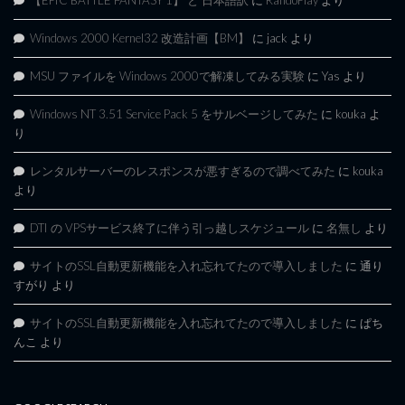
Windows 2000 Kernel32 改造計画【BM】
に
jack
より
MSU ファイルを Windows 2000で解凍してみる実験
に
Yas
より
Windows NT 3.51 Service Pack 5 をサルベージしてみた
に
kouka
よ
り
レンタルサーバーのレスポンスが悪すぎるので調べてみた
に
kouka
より
DTI の VPSサービス終了に伴う引っ越しスケジュール
に
名無し
より
サイトのSSL自動更新機能を入れ忘れてたので導入しました
に
通り
すがり
より
サイトのSSL自動更新機能を入れ忘れてたので導入しました
に
ぱち
んこ
より