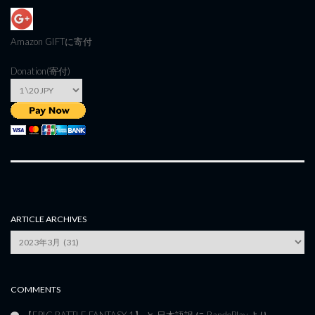
Amazon GIFT
に寄付
Donation(寄付)
ARTICLE ARCHIVES
Article
Archives
COMMENTS
【EPIC BATTLE FANTASY 1】 と 日本語訳
に
RandoPlay
より