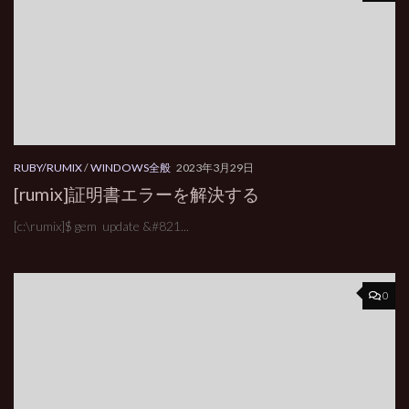
RUBY/RUMIX
/
WINDOWS全般
2023年3月29日
[rumix]証明書エラーを解決する
[c:\rumix]$ gem update &#821...
0