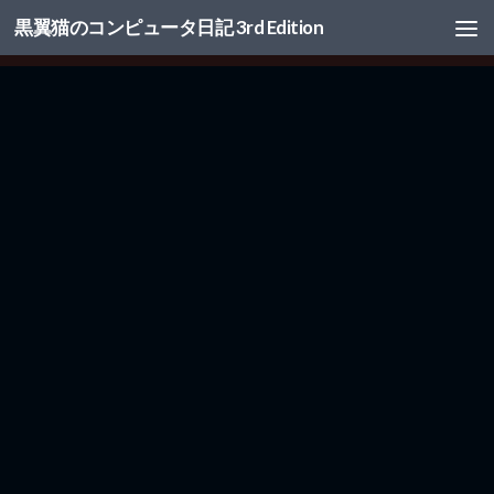
黒翼猫のコンピュータ日記 3rd Edition
コンテンツへスキップ