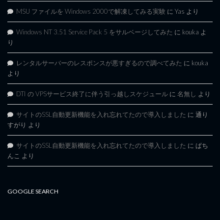
MSU ファイルを Windows 2000で解凍してみる実験
に
Yas
より
Windows NT 3.51 Service Pack 5 をサルベージしてみた
に
kouka
よ
り
レンタルサーバーのレスポンスが悪すぎるので調べてみた
に
kouka
より
DTI の VPSサービス終了に伴う引っ越しスケジュール
に
名無し
より
サイトのSSL自動更新機能を入れ忘れてたので導入しました
に
通り
すがり
より
サイトのSSL自動更新機能を入れ忘れてたので導入しました
に
ぱち
んこ
より
GOOGLE SEARCH