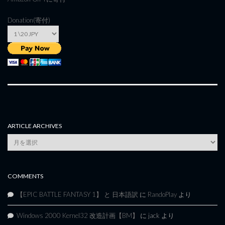
Donation(寄付)
ARTICLE ARCHIVES
Article
Archives
COMMENTS
【EPIC BATTLE FANTASY 1】 と 日本語訳
に
RandoPlay
より
Windows 2000 Kernel32 改造計画【BM】
に
jack
より