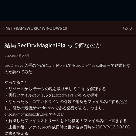
.NET FRAMEWORK
/
WINDOWS 10
0
結局 SecDrvMagicalPig って何なのか
2023年3月27日
SecDrv.sys 入手のためによく使われてるSecDrvMagicalPig って結局何な
のか調べてみた
やってること
・リソースから データの塊を取り出して Gzip を解凍する
・実行ファイルのフォルダにsecdrv.sys があるか探す
・なかったら、コマンドラインの引数の場所をファイル名にするただ
し、引数の最後がsecdrv.sys である必要がある。つまり、
c:\test\mofmofsecdrv.sys でもよい
・解凍したファイルストリームを上記指定のファイル名に上書きする
・上書き後、ファイルの作成日時と書き込み日時を2009/9/13 5:03:00
に書き換える