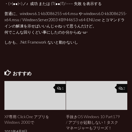
・(>(●●)<)ノ♪ 成功 または (T(●●)T)/~~~ 失敗 を表示する
普通に、windows6.1-kb3086255-x64.msu や windows6.0-kb3086255-
x64.msu / WindowsServer2003-KB944653-x64-ENU.exe とコマンドラ
インの解凍を示せばいいんじゃねって思うんだけど。
何でこんな回りくどい事にしたのか分からぬ･ω･
しかも、.Net Framework ないと動かないし
おすすめ
1
2
XP専用 ClickOne アプリを
手抜きOS Windows 10 Part179
Windows 2000で
/ アプリが起動しない！タスク
マネージャーもフリーズ！
2011年4月8日