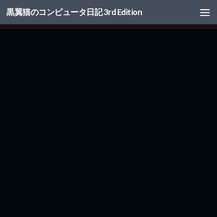
黒翼猫のコンピュータ日記 3rd Edition
コンテンツへスキップ