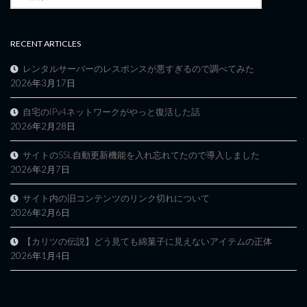
索:
RECENT ARTICLES
レンタルサーバーのレスポンスが悪すぎるので調べてみた
2026年3月17日
自宅のIPv4ネットワークがやっと復活した話
2026年2月28日
サイトのSSL自動更新機能を入れ忘れてたので導入しました
2026年2月7日
サイト内の旧コンテンツのリンク切れについて
2026年2月6日
【カリツの伝説】どう見ても綿菓子に見えないアイテムの正体
2026年1月4日