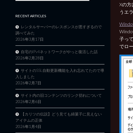
Xの
うエ
RECENT ARTICLES
Windo
レンタルサーバーのレスポンスが悪すぎるので
Win
調べてみた
子って
2026年3月17日
でロ
自宅のIPv4ネットワークがやっと復活した話
2026年2月28日
サイトのSSL自動更新機能を入れ忘れてたので導
入しました
2026年2月7日
サイト内の旧コンテンツのリンク切れについて
2026年2月6日
【カリツの伝説】どう見ても綿菓子に見えない
アイテムの正体
2026年1月4日