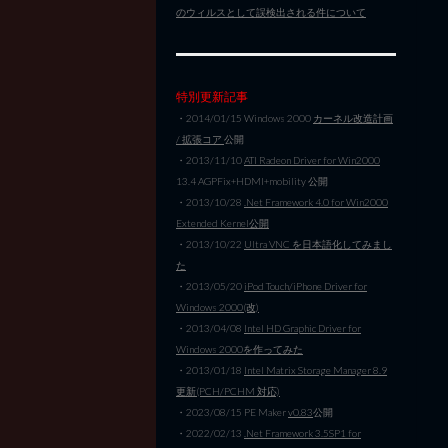
のウィルスとして誤検出される件について
特別更新記事
・2014/01/15 Windows 2000
カーネル改造計画
/ 拡張コア
公開
・2013/11/10
ATI Radeon Driver for Win2000
13.4 AGPFix+HDMI+mobility 公開
・2013/10/28
.Net Framework 4.0 for Win2000
Extended Kernel公開
・2013/10/22
Ultra VNC を日本語化してみまし
た
・2013/05/20
iPod Touch/iPhone Driver for
Windows 2000(改)
・2013/04/08
Intel HD Graphic Driver for
Windows 2000を作ってみた
・2013/01/18
Intel Matrix Storage Manager 8.9
更新(PCH/PCHM 対応)
・2023/08/15 PE Maker
v0.83
公開
・2022/02/13
.Net Framework 3.5SP1 for