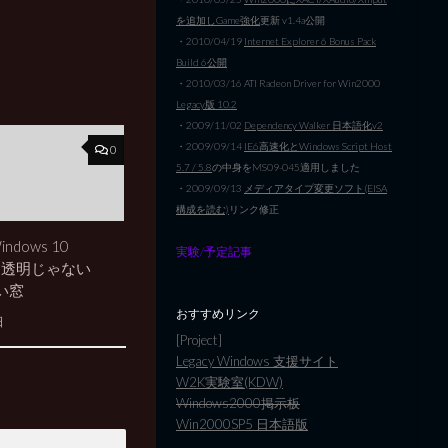
を追加しGame強化
更新 v1.4a公開
・2010/04/19
Internet Explorer 6 Bonus Pack
Build 6公開
・2010/03/16 ATI Radeon Driver for Win2000
Legacy版 10.2
・2009/11/02
Dependency Walker 日本語化v2
・2009/09/14
IE6高速化とWindows Script Host
0
5.7 / 5.8
の中身をMS09-045適用しました
・2009/09/13
メディアタイプ変更ソフト(EISA
構成を読む)
リンク修正
ndows 10
実験/予定記事
/ 不透明じゃない
い窓
おすすめリンク
日
[Project]
Legacy Windows 支援サイト
W2K実験室(KDW)
Windows2000掲示板
Win2000SP5 日本語版