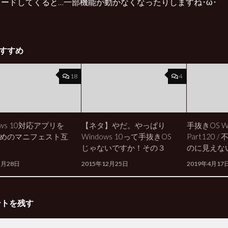
ードしてくると…一部機能が動かなくなったりしますね･ω･
すすめ
18
4
ows 10対応アプリを
【ネタ】やだ。やっぱり
手抜きOS Wi
めのマニフェスト互
Windows 10って手抜きOS
Part120 
じゃないですか！その３
のに見えな
5月28日
2015年12月25日
2019年4月17
ントを残す