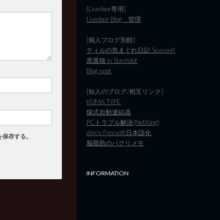
[Livedoor専用]
Livedoor Blog 管理
[個人ブログ別館]
ティルの気まぐれ日記 SeasonII
黒翼猫 in Slashdot
Blog spot
[知人のブログ/相互リンク]
KUMA TYPE
煤式自動連結器
PCトラブル解決(NetKing)
dim's Freesoft日本語化
を保存する。
脳脂肪のパクリメモ
INFORMATION