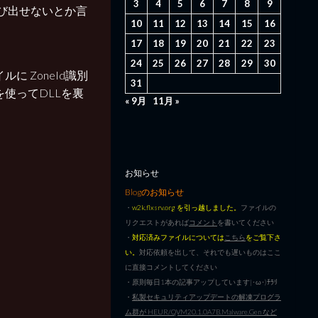
3
4
5
6
7
8
9
び出せないとか言
10
11
12
13
14
15
16
17
18
19
20
21
22
23
24
25
26
27
28
29
30
に ZoneId識別
31
を使ってDLLを裏
« 9月
11月 »
お知らせ
Blogのお知らせ
・
w2k.flxsrv.org を引っ越しました。
ファイルの
リクエストがあれば
コメント
を書いてください
・
対応済みファイルについては
こちら
をご覧下さ
い。
対応依頼を出して、それでも遅いものはここ
に直接コメントしてください
・原則毎日1本の記事アップしています|･ω･)ﾁﾗﾘ
・
私製セキュリティアップデートの解凍プログラ
ム群が HEUR/QVM20.1.0A7B.Malware.Gen など