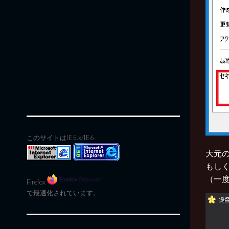
このサイトはIE5.x/IE6
大元の
もし
（一度
Firefox
で最適化されています。