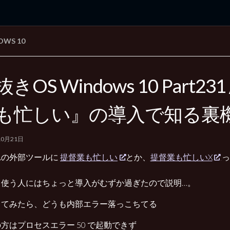
OWS 10
rd Edition
Windows 2000 tunes up blog
きOS Windows 10 Part23
も忙しい』の導入で知る裏
10月21日
れの外部ツールに
提督業も忙しい
とか、
提督業も忙しいX
っ
、
て使う人にはちょっと導入がむずか過ぎたので説明…。
してみたら、どうも内部エラー落っこちてる
方はプロセスエラー 50 で起動できず