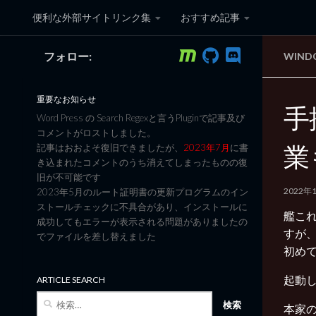
便利な外部サイトリンク集
おすすめ記事
コンテンツへスキップ
フォロー:
WIND
黒翼猫のコンピュータ日記 3
重要なお知らせ
手抜
Word Press の Search Regexと言うPluginで記事及び
コメントがロストしました。
業
記事はおおよそ復旧できましたが、
2023年7月
に書
き込まれたコメントのうち消えてしまったものの復
旧が不可能です
2022年
2023年5月のルート証明書の更新プログラムのイン
ストールチェックに不具合があり、インストールに
艦こ
成功してもエラーが表示される問題がありましたの
すが
でファイルを差し替えました
初め
起動
ARTICLE SEARCH
検
本家の
索: