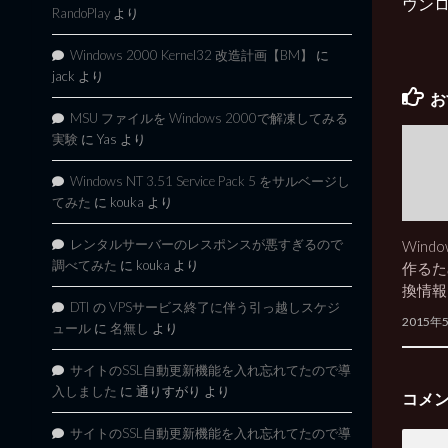
ウンロ
RandoPlay
より
Windows 2000 Kernel32 改造計画【BM】
に
jack
より
お
MSU ファイルを Windows 2000で解凍してみる
実験
に
Yas
より
Windows NT 3.51 Service Pack 5 をサルベージし
てみた
に
kouka
より
レンタルサーバーのレスポンスが悪すぎるので
Wind
調べてみた
に
kouka
より
作るた
換情報
DTI の VPSサービス終了に伴う引っ越しスケジ
2015年
ュール
に
名無し
より
サイトのSSL自動更新機能を入れ忘れてたので導
入しました
に
通りすがり
より
コメ
サイトのSSL自動更新機能を入れ忘れてたので導