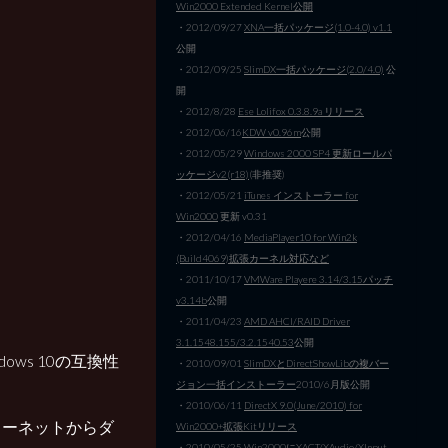
Win2000 Extended Kernel公開
・2012/09/27
XNA一括パッケージ(1.0-4.0) v1.1
公開
・2012/09/25
SlimDX一括パッケージ(2.0/4.0)
公
開
・2012/8/28
Ese Lolifox 0.3.8.9a リリース
・2012/06/16
KDW v0.96m
公開
・2012/05/29
Windows 2000 SP4 更新ロールパ
ッケージv2(r18)
(非推奨)
・2012/05/21
iTunes インストーラー for
Win2000
更新 v0.31
・2012/04/16
MediaPlayer10 for Win2k
(Build4069)拡張カーネル対応など
・2011/10/17
VMWare Playere 3.14/3.15パッチ
v3.14b
公開
・2011/04/23
AMD AHCI/RAID Driver
3.1.1548.155/3.2.1540.53
公開
ws 10の互換性
・2010/09/01
SlimDXとDirectShowLibの複バー
。
ジョン一括インストーラー
2010/6月版公開
・2010/06/11
DirectX 9.0(June/2010) for
ターネットからダ
Win2000+拡張Kitリリース
・2010/05/25
Win2000にXACT/XAudio/XInput