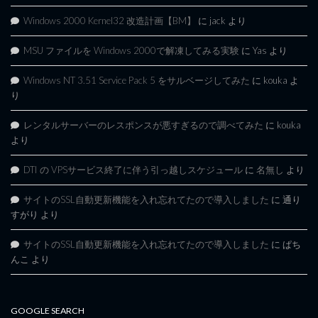
Windows 2000 Kernel32 改造計画【BM】
に
jack
より
MSU ファイルを Windows 2000で解凍してみる実験
に
Yas
より
Windows NT 3.51 Service Pack 5 をサルベージしてみた
に
kouka
よ
り
レンタルサーバーのレスポンスが悪すぎるので調べてみた
に
kouka
より
DTI の VPSサービス終了に伴う引っ越しスケジュール
に
名無し
より
サイトのSSL自動更新機能を入れ忘れてたので導入しました
に
通り
すがり
より
サイトのSSL自動更新機能を入れ忘れてたので導入しました
に
ぱち
んこ
より
GOOGLE SEARCH