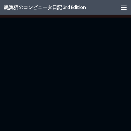
黒翼猫のコンピュータ日記 3rd Edition
コンテンツへスキップ