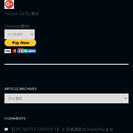
Amazon GIFT
に寄付
Donation(寄付)
ARTICLE ARCHIVES
Article
Archives
COMMENTS
【EPIC BATTLE FANTASY 1】 と 日本語訳
に
RandoPlay
より