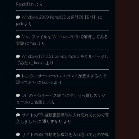
RandoPlay
より
Windows 2000 Kernel32 改造計画【BM】
に
jack
より
MSU ファイルを Windows 2000で解凍してみる
実験
に
Yas
より
Windows NT 3.51 Service Pack 5 をサルベージし
てみた
に
kouka
より
レンタルサーバーのレスポンスが悪すぎるので
調べてみた
に
kouka
より
DTI の VPSサービス終了に伴う引っ越しスケジ
ュール
に
名無し
より
サイトのSSL自動更新機能を入れ忘れてたので導
入しました
に
通りすがり
より
サイトのSSL自動更新機能を入れ忘れてたので導