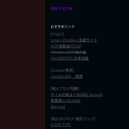
実験/予定記事
おすすめリンク
[Project]
Legacy Windows 支援サイト
W2K実験室(KDW)
Windows2000掲示板
Win2000SP5 日本語版
[Livedoor専用]
Livedoor Blog 管理
[個人ブログ別館]
ティルの気まぐれ日記 SeasonII
黒翼猫 in Slashdot
Blog spot
[知人のブログ/相互リンク]
KUMA TYPE