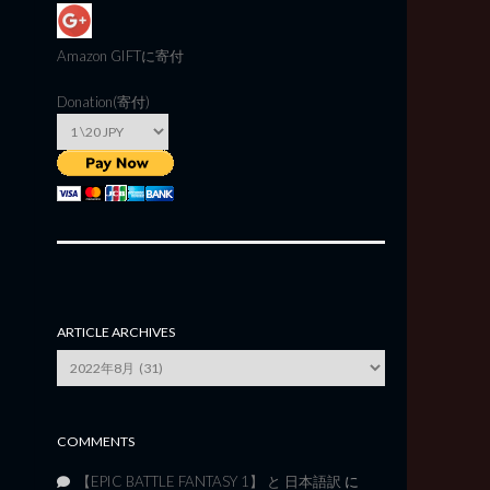
Amazon GIFT
に寄付
Donation(寄付)
ARTICLE ARCHIVES
Article
Archives
COMMENTS
【EPIC BATTLE FANTASY 1】 と 日本語訳
に