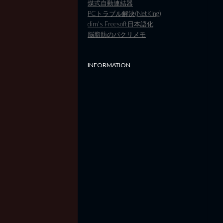
煤式自動連結器
PCトラブル解決(NetKing)
dim's Freesoft日本語化
脳脂肪のパクリメモ
INFORMATION