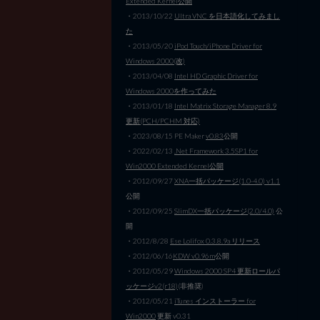
Extended Kernel公開
・2013/10/22
Ultra VNC を日本語化してみまし
た
・2013/05/20
iPod Touch/iPhone Driver for
Windows 2000(改)
・2013/04/08
Intel HD Graphic Driver for
Windows 2000を作ってみた
・2013/01/18
Intel Matrix Storage Manager 8.9
更新(PCH/PCHM 対応)
・2023/08/15 PE Maker
v0.83
公開
・2022/02/13
.Net Framework 3.5SP1 for
Win2000 Extended Kernel公開
・2012/09/27
XNA一括パッケージ(1.0-4.0) v1.1
公開
・2012/09/25
SlimDX一括パッケージ(2.0/4.0)
公
開
・2012/8/28
Ese Lolifox 0.3.8.9a リリース
・2012/06/16
KDW v0.96m
公開
・2012/05/29
Windows 2000 SP4 更新ロールパ
ッケージv2(r18)
(非推奨)
・2012/05/21
iTunes インストーラー for
Win2000
更新 v0.31