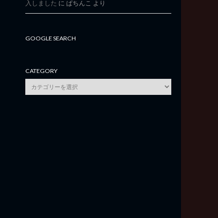
入しました
に
ぱちんこ
より
GOOGLE SEARCH
CATEGORY
category