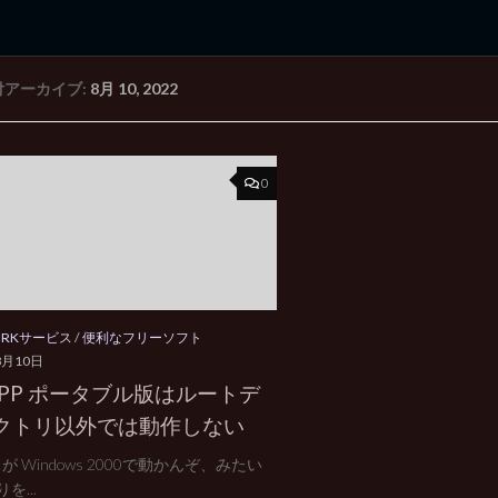
付アーカイブ:
8月 10, 2022
rd Edition
Windows 2000 tunes up blog
0
ORKサービス
/
便利なフリーソフト
8月10日
MPP ポータブル版はルートデ
クトリ以外では動作しない
P が Windows 2000で動かんぞ、みたい
を...