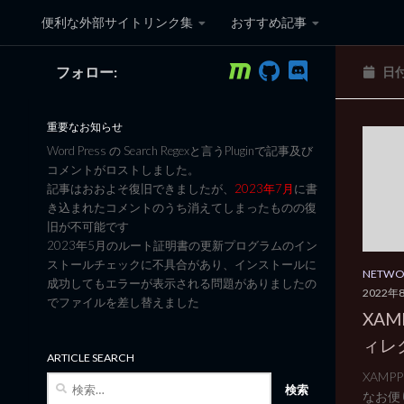
便利な外部サイトリンク集
おすすめ記事
コンテンツへスキップ
フォロー:
日
黒翼猫のコンピュータ日記 3
重要なお知らせ
Word Press の Search Regexと言うPluginで記事及び
コメントがロストしました。
記事はおおよそ復旧できましたが、
2023年7月
に書
き込まれたコメントのうち消えてしまったものの復
旧が不可能です
2023年5月のルート証明書の更新プログラムのイン
ストールチェックに不具合があり、インストールに
NETW
成功してもエラーが表示される問題がありましたの
2022年
でファイルを差し替えました
XA
ィレ
ARTICLE SEARCH
XAMP
検
なお便り
索: