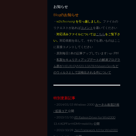
お知らせ
Blogのお知らせ
・
w2k.flxsrv.org を引っ越しました。
ファイルの
リクエストがあれば
コメント
を書いてください
・
対応済みファイルについては
こちら
をご覧下さ
い。
対応依頼を出して、それでも遅いものはここ
に直接コメントしてください
・原則毎日1本の記事アップしています|･ω･)ﾁﾗﾘ
・
私製セキュリティアップデートの解凍プログラ
ム群が HEUR/QVM20.1.0A7B.Malware.Gen など
のウィルスとして誤検出される件について
特別更新記事
・2014/01/15 Windows 2000
カーネル改造計画
/ 拡張コア
公開
・2013/11/10
ATI Radeon Driver for Win2000
13.4 AGPFix+HDMI+mobility 公開
・2013/10/28
.Net Framework 4.0 for Win2000