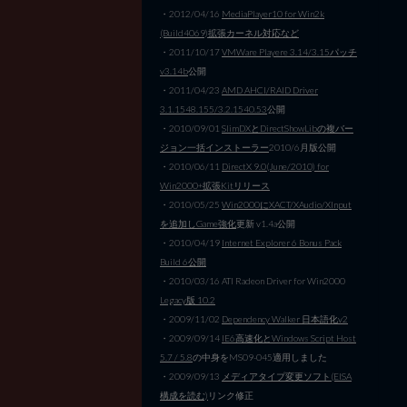
・2012/04/16
MediaPlayer10 for Win2k
(Build4069)拡張カーネル対応など
・2011/10/17
VMWare Playere 3.14/3.15パッチ
v3.14b
公開
・2011/04/23
AMD AHCI/RAID Driver
3.1.1548.155/3.2.1540.53
公開
・2010/09/01
SlimDXとDirectShowLibの複バー
ジョン一括インストーラー
2010/6月版公開
・2010/06/11
DirectX 9.0(June/2010) for
Win2000+拡張Kitリリース
・2010/05/25
Win2000にXACT/XAudio/XInput
を追加しGame強化
更新 v1.4a公開
・2010/04/19
Internet Explorer 6 Bonus Pack
Build 6公開
・2010/03/16 ATI Radeon Driver for Win2000
Legacy版 10.2
・2009/11/02
Dependency Walker 日本語化v2
・2009/09/14
IE6高速化とWindows Script Host
5.7 / 5.8
の中身をMS09-045適用しました
・2009/09/13
メディアタイプ変更ソフト(EISA
構成を読む)
リンク修正