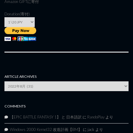
Amazon GIFT
に寄付
Donation(寄付)
ARTICLE ARCHIVES
Article
Archives
COMMENTS
【EPIC BATTLE FANTASY 1】 と 日本語訳
に
RandoPlay
より
Windows 2000 Kernel32 改造計画【BM】
に
jack
より