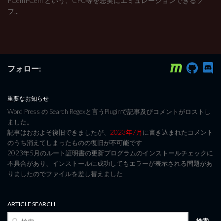
PCemPCem という、CPU等を忠実にエミュレーションできるソ
フ...
フォロー:
重要なお知らせ
Word Press の Search Regexと言うPluginで記事及びコメントがロストし
ました。
記事はおおよそ復旧できましたが、
2023年7月
に書き込まれたコメント
のうち消えてしまったものの復旧が不可能です
2023年5月のルート証明書の更新プログラムのインストールチェックに
不具合があり、インストールに成功してもエラーが表示される問題があ
りましたのでファイルを差し替えました
ARTICLE SEARCH
検