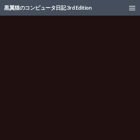
黒翼猫のコンピュータ日記 3rd Edition
コンテンツへスキップ