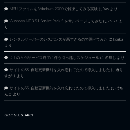
MSU ファイルを Windows 2000で解凍してみる実験
に
Yas
より
Windows NT 3.51 Service Pack 5 をサルベージしてみた
に
kouka
よ
り
レンタルサーバーのレスポンスが悪すぎるので調べてみた
に
kouka
より
DTI の VPSサービス終了に伴う引っ越しスケジュール
に
名無し
より
サイトのSSL自動更新機能を入れ忘れてたので導入しました
に
通り
すがり
より
サイトのSSL自動更新機能を入れ忘れてたので導入しました
に
ぱち
んこ
より
GOOGLE SEARCH