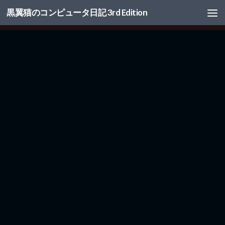
黒翼猫のコンピュータ日記 3rd Edition
コンテンツへスキップ