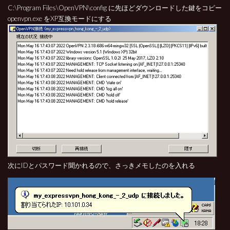
C:\Program Files\OpenVPN\config に先ほどダウンロードした鍵をコピー
openvpn.exe をXP互換モードにする
次にIDとパスワード聞かれるので、さっきメモしたのを入れる