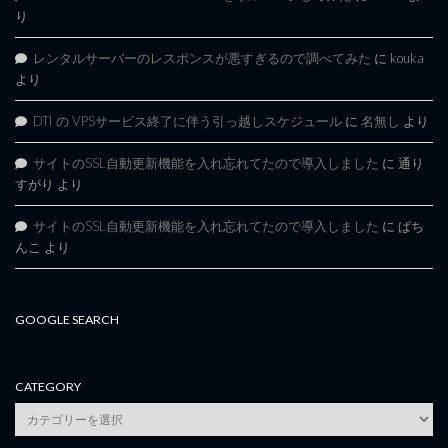
り
レンタルサーバーのレスポンスが悪すぎるので調べてみた
に
kouka
より
DTI の VPSサービス終了に伴う引っ越しスケジュール
に
名無し
より
サイトのSSL自動更新機能を入れ忘れてたので導入しました
に
通り
すがり
より
サイトのSSL自動更新機能を入れ忘れてたので導入しました
に
ぱち
んこ
より
GOOGLE SEARCH
CATEGORY
category