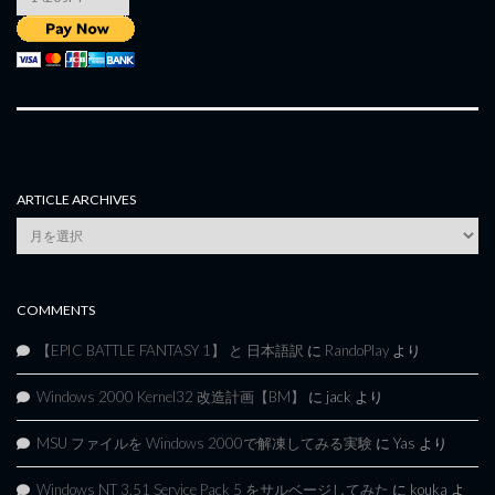
ARTICLE ARCHIVES
Article
Archives
COMMENTS
【EPIC BATTLE FANTASY 1】 と 日本語訳
に
RandoPlay
より
Windows 2000 Kernel32 改造計画【BM】
に
jack
より
MSU ファイルを Windows 2000で解凍してみる実験
に
Yas
より
Windows NT 3.51 Service Pack 5 をサルベージしてみた
に
kouka
よ