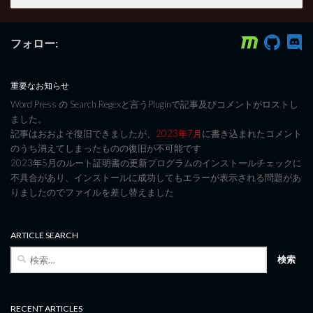
フォロー:
重要なお知らせ
Word Press の Search Regexと言うPluginで記事及びコメントがロストし
ました。
記事はおおよそ復旧できましたが、
2023年7月
に書き込まれたコメント
のうち消えてしまったものの復旧が不可能です
2023年5月のルート証明書の更新プログラムのインストールチェックに
不具合があり、インストールに成功してもエラーが表示される問題があ
りましたのでファイルを差し替えました
ARTICLE SEARCH
検
索:
RECENT ARTICLES