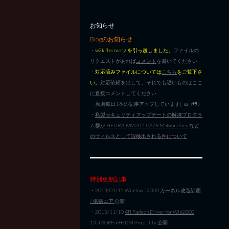
お知らせ
Blogのお知らせ
・
w2k.flxsrv.org を引っ越しました。
ファイルの
リクエストがあれば
コメント
を書いてください
・
対応済みファイルについては
こちら
をご覧下さ
い。
対応依頼を出して、それでも遅いものはここ
に直接コメントしてください
・原則毎日1本の記事アップしています|･ω･)ﾁﾗﾘ
・
私製セキュリティアップデートの解凍プログラ
ム群が HEUR/QVM20.1.0A7B.Malware.Gen など
のウィルスとして誤検出される件について
特別更新記事
・2014/01/15 Windows 2000
カーネル改造計画
/ 拡張コア
公開
・2013/11/10
ATI Radeon Driver for Win2000
13.4 AGPFix+HDMI+mobility 公開