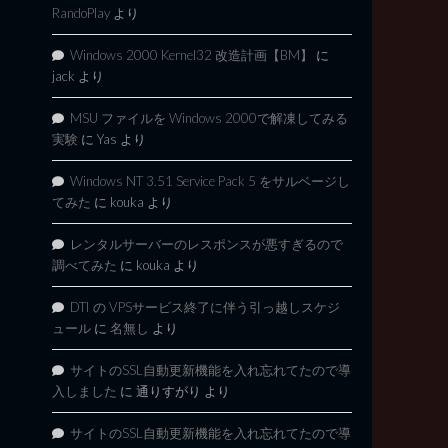
RandoPlay
より
Windows 2000 Kernel32 改造計画【BM】
に
jack
より
MSU ファイルを Windows 2000で解凍してみる
実験
に
Yas
より
Windows NT 3.51 Service Pack 5 をサルベージし
てみた
に
kouka
より
レンタルサーバーのレスポンスが悪すぎるので
調べてみた
に
kouka
より
DTI の VPSサービス終了に伴う引っ越しスケジ
ュール
に
名無し
より
サイトのSSL自動更新機能を入れ忘れてたので導
入しました
に
通りすがり
より
サイトのSSL自動更新機能を入れ忘れてたので導