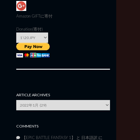
Amazon GIFT
に寄付
Donation(寄付)
ARTICLE ARCHIVES
Article
Archives
COMMENTS
【EPIC BATTLE FANTASY 1】 と 日本語訳
に