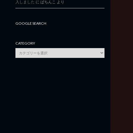
入しました
に
ぱちんこ
より
GOOGLE SEARCH
CATEGORY
category