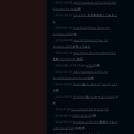
・2013/10/28
.Net Framework 4.0 for Win2000
Extended Kernel公開
・2013/10/22
Ultra VNC を日本語化してみまし
た
・2013/05/20
iPod Touch/iPhone Driver for
Windows 2000(改)
・2013/04/08
Intel HD Graphic Driver for
Windows 2000を作ってみた
・2013/01/18
Intel Matrix Storage Manager 8.9
更新(PCH/PCHM 対応)
・2023/08/15 PE Maker
v0.83
公開
・2022/02/13
.Net Framework 3.5SP1 for
Win2000 Extended Kernel公開
・2012/09/27
XNA一括パッケージ(1.0-4.0) v1.1
公開
・2012/09/25
SlimDX一括パッケージ(2.0/4.0)
公
開
・2012/8/28
Ese Lolifox 0.3.8.9a リリース
・2012/06/16
KDW v0.96m
公開
・2012/05/29
Windows 2000 SP4 更新ロールパ
ッケージv2(r18)
(非推奨)