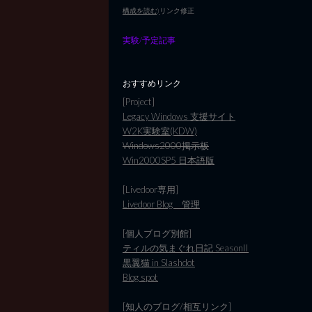
構成を読む)
リンク修正
実験/予定記事
おすすめリンク
[Project]
Legacy Windows 支援サイト
W2K実験室(KDW)
Windows2000掲示板
Win2000SP5 日本語版
[Livedoor専用]
Livedoor Blog 管理
[個人ブログ別館]
ティルの気まぐれ日記 SeasonII
黒翼猫 in Slashdot
Blog spot
[知人のブログ/相互リンク]