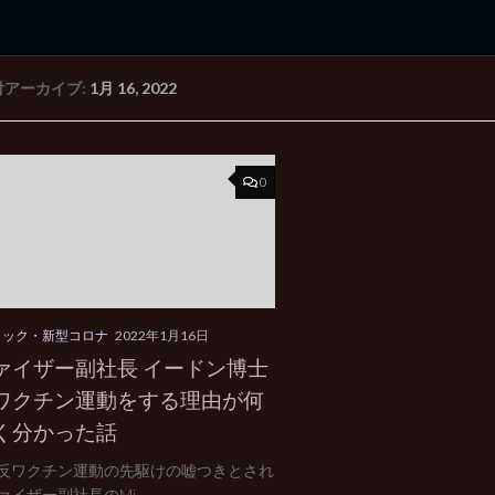
付アーカイブ:
1月 16, 2022
rd Edition
Windows 2000 tunes up blog
0
ミック・新型コロナ
2022年1月16日
ァイザー副社長 イードン博士
ワクチン運動をする理由が何
く分かった話
反ワクチン運動の先駆けの嘘つきとされ
イザー副社長のMi...