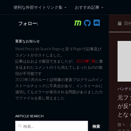
便利な外部サイトリンク集
おすすめ記事
コンテンツへスキップ
フォロー:
日
黒翼猫のコンピュータ日記 3
重要なお知らせ
Word Press の Search Regexと言うPluginで記事及び
コメントがロストしました。
記事はおおよそ復旧できましたが、
2023年7月
に書
き込まれたコメントのうち消えてしまったものの復
旧が不可能です
2023年5月のルート証明書の更新プログラムのイン
ストールチェックに不具合があり、インストールに
パンデ
成功してもエラーが表示される問題がありましたの
元フ
でファイルを差し替えました
が反
とな
ARTICLE SEARCH
検
散々、
索:
てるファ