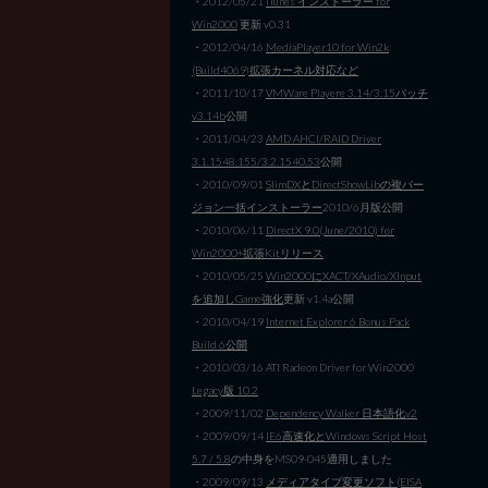
・2012/05/21
iTunes インストーラー for
Win2000
更新 v0.31
・2012/04/16
MediaPlayer10 for Win2k
(Build4069)拡張カーネル対応など
・2011/10/17
VMWare Playere 3.14/3.15パッチ
v3.14b
公開
・2011/04/23
AMD AHCI/RAID Driver
3.1.1548.155/3.2.1540.53
公開
・2010/09/01
SlimDXとDirectShowLibの複バー
ジョン一括インストーラー
2010/6月版公開
・2010/06/11
DirectX 9.0(June/2010) for
Win2000+拡張Kitリリース
・2010/05/25
Win2000にXACT/XAudio/XInput
を追加しGame強化
更新 v1.4a公開
・2010/04/19
Internet Explorer 6 Bonus Pack
Build 6公開
・2010/03/16 ATI Radeon Driver for Win2000
Legacy版 10.2
・2009/11/02
Dependency Walker 日本語化v2
・2009/09/14
IE6高速化とWindows Script Host
5.7 / 5.8
の中身をMS09-045適用しました
・2009/09/13
メディアタイプ変更ソフト(EISA