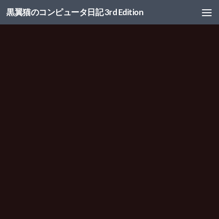
黒翼猫のコンピュータ日記 3rd Edition
コンテンツへスキップ