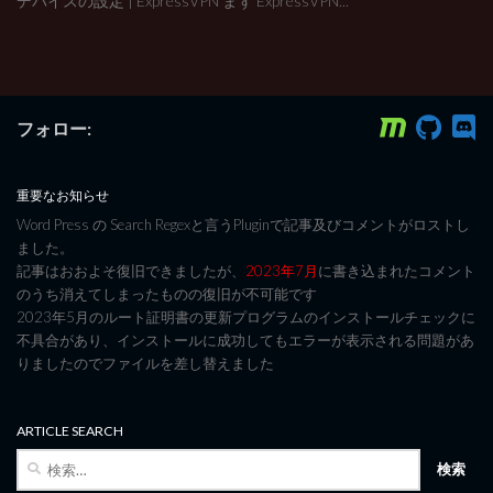
デバイスの設定 | ExpressVPN まず ExpressVPN...
フォロー:
重要なお知らせ
Word Press の Search Regexと言うPluginで記事及びコメントがロストし
ました。
記事はおおよそ復旧できましたが、
2023年7月
に書き込まれたコメント
のうち消えてしまったものの復旧が不可能です
2023年5月のルート証明書の更新プログラムのインストールチェックに
不具合があり、インストールに成功してもエラーが表示される問題があ
りましたのでファイルを差し替えました
ARTICLE SEARCH
検
索: