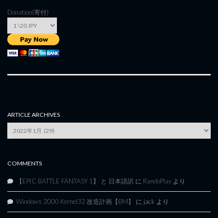
Donation(寄付)
ARTICLE ARCHIVES
Article
Archives
COMMENTS
【EPIC BATTLE FANTASY 1】 と 日本語訳
に
RandoPlay
より
Windows 2000 Kernel32 改造計画【BM】
に
jack
より