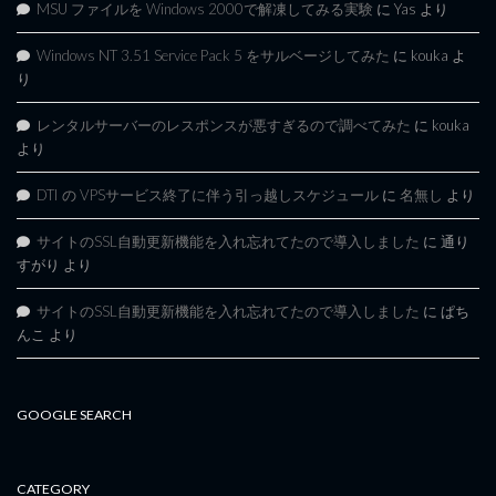
MSU ファイルを Windows 2000で解凍してみる実験
に
Yas
より
Windows NT 3.51 Service Pack 5 をサルベージしてみた
に
kouka
よ
り
レンタルサーバーのレスポンスが悪すぎるので調べてみた
に
kouka
より
DTI の VPSサービス終了に伴う引っ越しスケジュール
に
名無し
より
サイトのSSL自動更新機能を入れ忘れてたので導入しました
に
通り
すがり
より
サイトのSSL自動更新機能を入れ忘れてたので導入しました
に
ぱち
んこ
より
GOOGLE SEARCH
CATEGORY