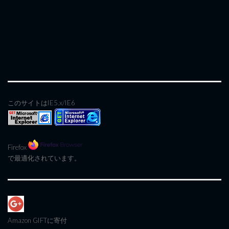
このサイトはIE5.x/IE6
Firefox
で最適化されています。
Amazon GIFT
に寄付