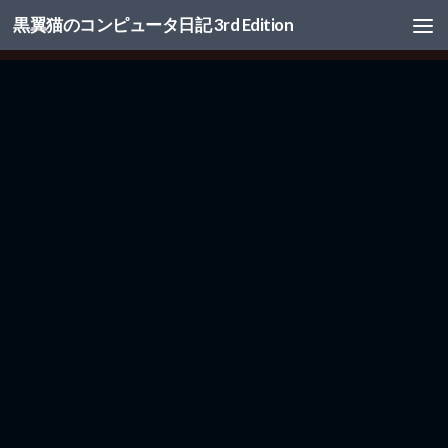
黒翼猫のコンピュータ日記 3rd Edition
コンテンツへスキップ