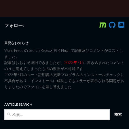
フォロー:
重要なお知らせ
Word Press の Search Regexと言うPluginで記事及びコメントがロストし
ました。
記事はおおよそ復旧できましたが、
2023年7月
に書き込まれたコメント
のうち消えてしまったものの復旧が不可能です
2023年5月のルート証明書の更新プログラムのインストールチェックに
不具合があり、インストールに成功してもエラーが表示される問題があ
りましたのでファイルを差し替えました
ARTICLE SEARCH
検
索: