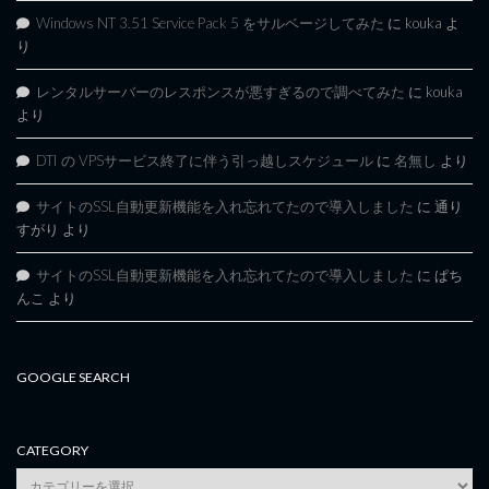
Windows NT 3.51 Service Pack 5 をサルベージしてみた
に
kouka
よ
り
レンタルサーバーのレスポンスが悪すぎるので調べてみた
に
kouka
より
DTI の VPSサービス終了に伴う引っ越しスケジュール
に
名無し
より
サイトのSSL自動更新機能を入れ忘れてたので導入しました
に
通り
すがり
より
サイトのSSL自動更新機能を入れ忘れてたので導入しました
に
ぱち
んこ
より
GOOGLE SEARCH
CATEGORY
category