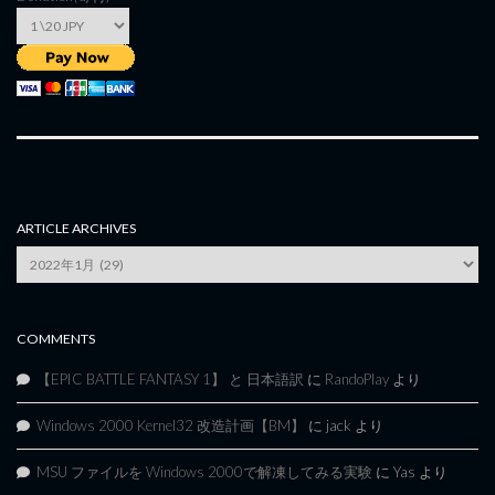
ARTICLE ARCHIVES
Article
Archives
COMMENTS
【EPIC BATTLE FANTASY 1】 と 日本語訳
に
RandoPlay
より
Windows 2000 Kernel32 改造計画【BM】
に
jack
より
MSU ファイルを Windows 2000で解凍してみる実験
に
Yas
より