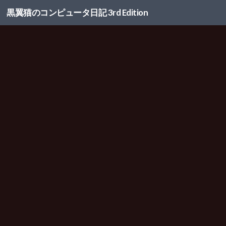
黒翼猫のコンピュータ日記 3rd Edition
コンテンツへスキップ