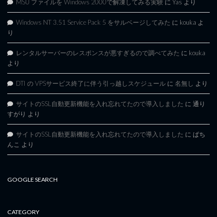
MSU ファイルを Windows 2000で解凍してみる実験
に
Yas
より
Windows NT 3.51 Service Pack 5 をサルベージしてみた
に
kouka
よ
り
レンタルサーバーのレスポンスが悪すぎるので調べてみた
に
kouka
より
DTI の VPSサービス終了に伴う引っ越しスケジュール
に
名無し
より
サイトのSSL自動更新機能を入れ忘れてたので導入しました
に
通り
すがり
より
サイトのSSL自動更新機能を入れ忘れてたので導入しました
に
ぱち
んこ
より
GOOGLE SEARCH
CATEGORY