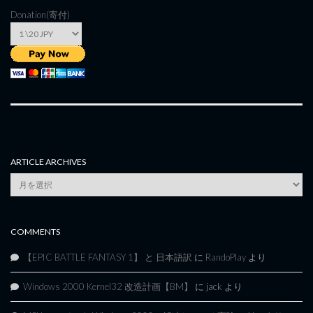
Donation(寄付)
ARTICLE ARCHIVES
Article
Archives
COMMENTS
【EPIC BATTLE FANTASY 1】 と 日本語訳
に
RandoPlay
より
Windows 2000 Kernel32 改造計画【BM】
に
jack
より