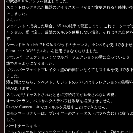
の武器ATK％アップを修正しました。
スロットロックされた機器のアイリスカードがまだ変更される可能性が
正しました。
スキル：
フェイント：成功した場合、65％の確率で硬直します。これで、ターゲ
ャンセル、受け流し、反撃のスキルを使用しない場合、それはそれ自体
す。
シールド圧力：lv5で100％リジッドのチャンス。BOSSでは使用できま
Bumrush：BOSSでスキルを使用できなくなりました。
ソウルパーフェクション：ソウルパーフェクションの壁に立っているタ
撃できるようになりました。
ソウルパーフェクトブレイク：壁の内側にいなくてもスキルを使用でき
ました。
溶岩湖とつららテンペスト。リジッドのデバフはリフレクションの影響
性があります。
スキルがリキャストされたときに持続時間が延長されない透視。
オーバーラン、ベルセルクのデバフは攻撃を増加させません。
Ravage Cannon、今ではスキルを見逃すことはできません。
コモンマーセナリーは、プレイヤーのステータス（バフを含む）に従う
した。
パートナースキル：
アルマのスケルトンシューター「メイレインショット」は、7倍のヒット