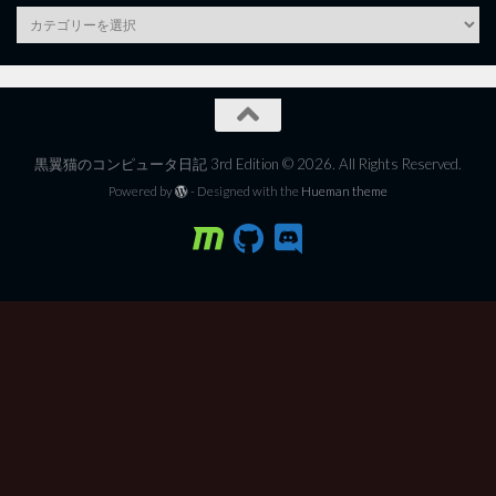
category
黒翼猫のコンピュータ日記 3rd Edition © 2026. All Rights Reserved.
Powered by
- Designed with the
Hueman theme