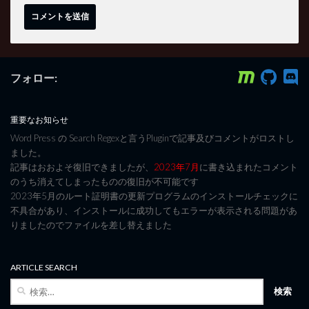
フォロー:
重要なお知らせ
Word Press の Search Regexと言うPluginで記事及びコメントがロストし
ました。
記事はおおよそ復旧できましたが、
2023年7月
に書き込まれたコメント
のうち消えてしまったものの復旧が不可能です
2023年5月のルート証明書の更新プログラムのインストールチェックに
不具合があり、インストールに成功してもエラーが表示される問題があ
りましたのでファイルを差し替えました
ARTICLE SEARCH
検
索: