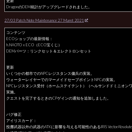
更新
DragonのDEM統計がアップグレードされました。
27/03 Patch Note Maintenance 27 Maret 2021
コンテンツ
ECOショップの最新情報：
h.NAOTO x ECO（ECO宝くじ）
DEMパーツ：リンクセット＆エレクトロンセット
更新
いくつかの都市でのNPCレジスタンス傭兵の実装。
ウォーターレイヤーでのマーメイドセーブポイントNPCの実装。
NPCレジスタンス受付（ホームステイテント）（ヘルサンドドミニオン
実施。
クエストを完了するときのCPゲインの通知を追加しました。
バグ修正
アイリスカード：
投擲武器以外の武器のATKに影響を与える可能性のあるIRIS VectorAbsolu