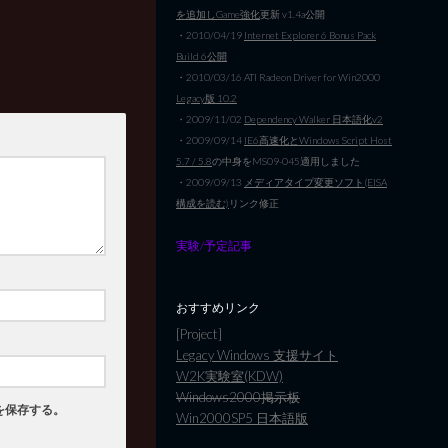
を追加しGame強化
更新 v1.4a公開
・2010/04/19
Internet Explorer 6 Bonus Pack
Build 6公開
・2010/03/16 ATI Radeon Driver for Win2000
Legacy版 10.2
・2009/11/02
Dependency Walker 日本語化v2
・2009/09/14
IE6高速化とWindows Script Host
5.7 / 5.8
の中身をMS09-045適用しました
・2009/09/13
メディアタイプ変更ソフト(EISA
構成を読む)
リンク修正
実験/予定記事
おすすめリンク
[Project]
Legacy Windows 支援サイト
W2K実験室(KDW)
Windows2000掲示板
を保存する。
Win2000SP5 日本語版