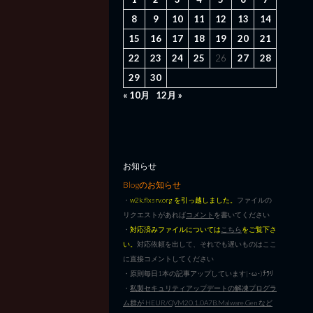
8
9
10
11
12
13
14
15
16
17
18
19
20
21
22
23
24
25
26
27
28
29
30
« 10月
12月 »
お知らせ
Blogのお知らせ
・
w2k.flxsrv.org を引っ越しました。
ファイルの
リクエストがあれば
コメント
を書いてください
・
対応済みファイルについては
こちら
をご覧下さ
い。
対応依頼を出して、それでも遅いものはここ
に直接コメントしてください
・原則毎日1本の記事アップしています|･ω･)ﾁﾗﾘ
・
私製セキュリティアップデートの解凍プログラ
ム群が HEUR/QVM20.1.0A7B.Malware.Gen など