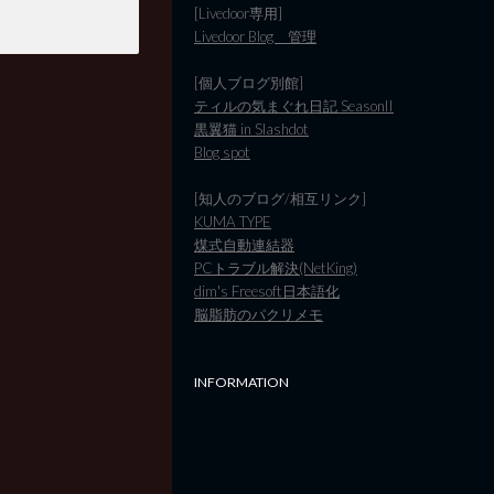
[Livedoor専用]
Livedoor Blog 管理
[個人ブログ別館]
ティルの気まぐれ日記 SeasonII
黒翼猫 in Slashdot
Blog spot
[知人のブログ/相互リンク]
KUMA TYPE
煤式自動連結器
PCトラブル解決(NetKing)
dim's Freesoft日本語化
脳脂肪のパクリメモ
INFORMATION