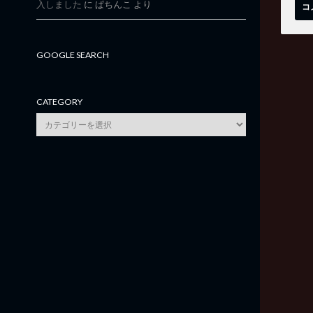
入しました
に
ぱちんこ
より
GOOGLE SEARCH
CATEGORY
category