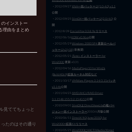
・2012/09/27
XNA一括パッケージ(1.0-4.0) v1.1
公開
・2012/09/25
SlimDX一括パッケージ(2.0/4.0)
公
07 のインストー
開
る理由をまとめ
・2012/8/28
Ese Lolifox 0.3.8.9a リリース
・2012/06/16
KDW v0.96m
公開
・2012/05/29
Windows 2000 SP4 更新ロールパ
ッケージv2(r18)
(非推奨)
・2012/05/21
iTunes インストーラー for
Win2000
更新 v0.31
・2012/04/16
MediaPlayer10 for Win2k
(Build4069)拡張カーネル対応など
・2011/10/17
VMWare Playere 3.14/3.15パッチ
v3.14b
公開
・2011/04/23
AMD AHCI/RAID Driver
3.1.1548.155/3.2.1540.53
公開
・2010/09/01
SlimDXとDirectShowLibの複バー
トル見ててちょっと
ジョン一括インストーラー
2010/6月版公開
・2010/06/11
DirectX 9.0(June/2010) for
まくったのはその通り
Win2000+拡張Kitリリース
・2010/05/25
Win2000にXACT/XAudio/XInput