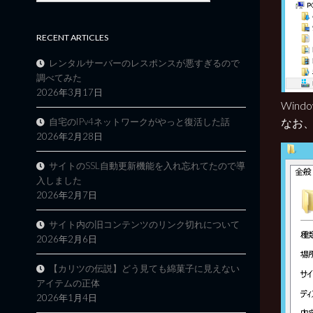
RECENT ARTICLES
レンタルサーバーのレスポンスが悪すぎるので
調べてみた
2026年3月17日
Win
自宅のIPv4ネットワークがやっと復活した話
なお、
2026年2月28日
サイトのSSL自動更新機能を入れ忘れてたので導
入しました
2026年2月7日
サイト内の旧コンテンツのリンク切れについて
2026年2月6日
【カリツの伝説】どう見ても綿菓子に見えない
アイテムの正体
2026年1月4日