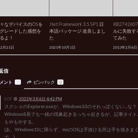
々なデバイスのOSを
.Net Framework 3.5 SP1 日
KB27426
グレードした感想を
本語パッケージ 改良しまし
ルに失敗す
るよ！
た
てみた
12月21日
2021年10月1日
2013年2月6日
返信
メント
1
ピンバック
0
EOF
2022年3月6日 4:42 PM
スクショのExplorer.exeが、Windows10のそれっぽくない…な？
Windows8系でも一緒の現象起きるっちゃ起きるが、記事タイ
もやもやする。
(あ、Windows10に限らず、msのOSは手抜ける所は手を抜き
で。)