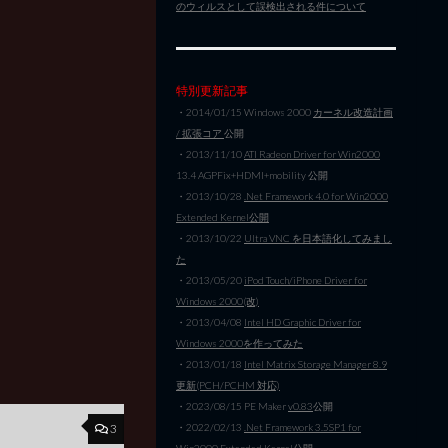
のウィルスとして誤検出される件について
特別更新記事
・2014/01/15 Windows 2000
カーネル改造計画
/ 拡張コア
公開
・2013/11/10
ATI Radeon Driver for Win2000
13.4 AGPFix+HDMI+mobility 公開
・2013/10/28
.Net Framework 4.0 for Win2000
Extended Kernel公開
・2013/10/22
Ultra VNC を日本語化してみまし
た
・2013/05/20
iPod Touch/iPhone Driver for
Windows 2000(改)
・2013/04/08
Intel HD Graphic Driver for
Windows 2000を作ってみた
・2013/01/18
Intel Matrix Storage Manager 8.9
更新(PCH/PCHM 対応)
・2023/08/15 PE Maker
v0.83
公開
3
・2022/02/13
.Net Framework 3.5SP1 for
Win2000 Extended Kernel公開