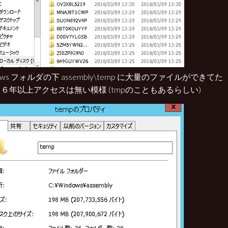
dows フォルダの下 assembly\temp に大量のファイルができてた
６年以上アクセスは無い模様 (tmpのこともあるらしい)