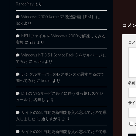
RandoPlay
より
Windows 2000 Kernel32 改造計画【BM】
に
jack
より
コメ
MSU ファイルを Windows 2000で解凍してみる
実験
に
Yas
より
コメ
Windows NT 3.51 Service Pack 5 をサルベージし
てみた
に
kouka
より
レンタルサーバーのレスポンスが悪すぎるので
調べてみた
に
kouka
より
名前
DTI の VPSサービス終了に伴う引っ越しスケジ
ュール
に
名無し
より
サイ
サイトのSSL自動更新機能を入れ忘れてたので導
入しました
に
通りすがり
より
サイトのSSL自動更新機能を入れ忘れてたので導