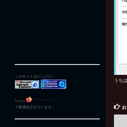
このサイトはIE5.x/IE6
うちは
Firefox
お
で最適化されています。