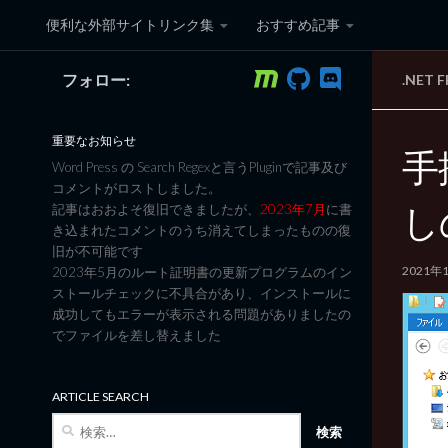
便利な外部サイトリンク集
おすすめ記事
コンテンツへスキップ
フォロー:
.NET
黒翼猫のコンピュータ日記 3
重要なお知らせ
手抜
Word Press の Search Regexと言うPluginで記事及び
コメントがロストしました。
し
記事はおおよそ復旧できましたが、
2023年7月
に書
き込まれたコメントのうち消えてしまったものの復
旧が不可能です
2021年
2023年5月のルート証明書の更新プログラムのイン
ストールチェックに不具合があり、インストールに
成功してもエラーが表示される問題がありましたの
でファイルを差し替えました
ARTICLE SEARCH
検
索: