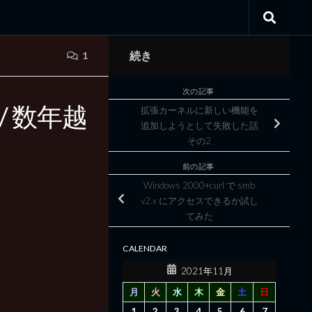
続き
1
次の記事
1 / 数年越
拡張カーネルに新しい機能を
追加しようとして失敗した話
その2
前の記事
Windows 2000+curl で smb
v2.x にアクセスできるか試し
てみた
CALENDAR
2021年11月
月
火
水
木
金
土
日
1
2
3
4
5
6
7