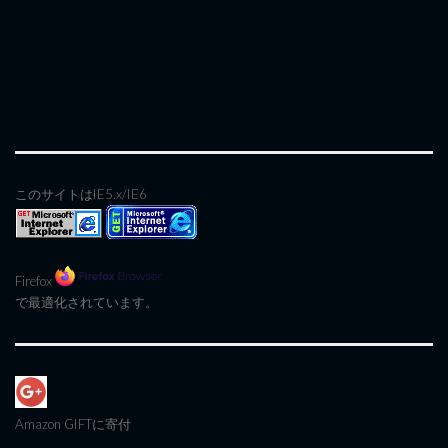
このサイトはIE5.x/IE6
Firefox
で最適化されています。
Amazon GIFT
に寄付