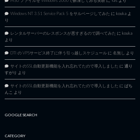
MSU ファイルを Windows 2000で解凍してみる実験
に
Yas
より
Windows NT 3.51 Service Pack 5 をサルベージしてみた
に
kouka
よ
り
レンタルサーバーのレスポンスが悪すぎるので調べてみた
に
kouka
より
DTI の VPSサービス終了に伴う引っ越しスケジュール
に
名無し
より
サイトのSSL自動更新機能を入れ忘れてたので導入しました
に
通り
すがり
より
サイトのSSL自動更新機能を入れ忘れてたので導入しました
に
ぱち
んこ
より
GOOGLE SEARCH
CATEGORY