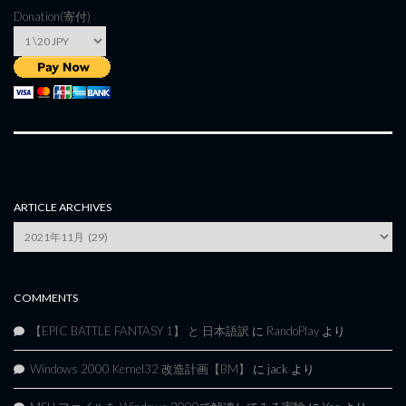
Donation(寄付)
ARTICLE ARCHIVES
Article
Archives
COMMENTS
【EPIC BATTLE FANTASY 1】 と 日本語訳
に
RandoPlay
より
Windows 2000 Kernel32 改造計画【BM】
に
jack
より