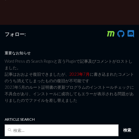
フォロー:
重要なお知らせ
Word Press の Search Regexと言うPluginで記事及びコメントがロストし
ました。
記事はおおよそ復旧できましたが、
2023年7月
に書き込まれたコメント
のうち消えてしまったものの復旧が不可能です
2023年5月のルート証明書の更新プログラムのインストールチェックに
不具合があり、インストールに成功してもエラーが表示される問題があ
りましたのでファイルを差し替えました
ARTICLE SEARCH
検
索: