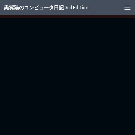
黒翼猫のコンピュータ日記 3rd Edition
コンテンツへスキップ