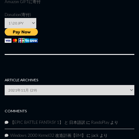
Amazon GIFT
に寄付
Donation(寄付)
ARTICLE ARCHIVES
Article
Archives
COMMENTS
【EPIC BATTLE FANTASY 1】 と 日本語訳
に
RandoPlay
より
Windows 2000 Kernel32 改造計画【BM】
に
jack
より