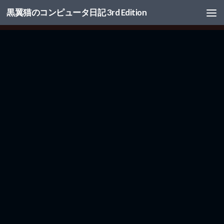
黒翼猫のコンピュータ日記 3rd Edition
コンテンツへスキップ