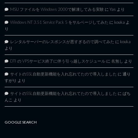
MSU ファイルを Windows 2000で解凍してみる実験
に
Yas
より
Windows NT 3.51 Service Pack 5 をサルベージしてみた
に
kouka
よ
り
レンタルサーバーのレスポンスが悪すぎるので調べてみた
に
kouka
より
DTI の VPSサービス終了に伴う引っ越しスケジュール
に
名無し
より
サイトのSSL自動更新機能を入れ忘れてたので導入しました
に
通り
すがり
より
サイトのSSL自動更新機能を入れ忘れてたので導入しました
に
ぱち
んこ
より
GOOGLE SEARCH