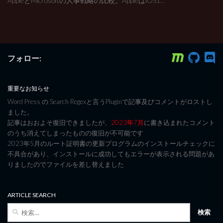
AppleとMicrosoftの人事戦略の比較。AppleはiOS1...
フォロー:
重要なお知らせ
Word Press の Search Regexと言うPluginで記事及びコメントがロストし
ました。
記事はおおよそ復旧できましたが、
2023年7月
に書き込まれたコメント
のうち消えてしまったものの復旧が不可能です
2023年5月のルート証明書の更新プログラムのインストールチェックに
不具合があり、インストールに成功してもエラーが表示される問題があ
りましたのでファイルを差し替えました
ARTICLE SEARCH
検
索: