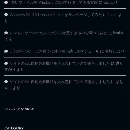
MSU ファイルを Windows 2000で解凍してみる実験
に
Yas
より
Windows NT 3.51 Service Pack 5 をサルベージしてみた
に
kouka
よ
り
レンタルサーバーのレスポンスが悪すぎるので調べてみた
に
kouka
より
DTI の VPSサービス終了に伴う引っ越しスケジュール
に
名無し
より
サイトのSSL自動更新機能を入れ忘れてたので導入しました
に
通り
すがり
より
サイトのSSL自動更新機能を入れ忘れてたので導入しました
に
ぱち
んこ
より
GOOGLE SEARCH
CATEGORY