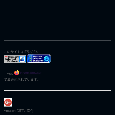
このサイトはIE5.x/IE6
Firefox
で最適化されています。
Amazon GIFT
に寄付