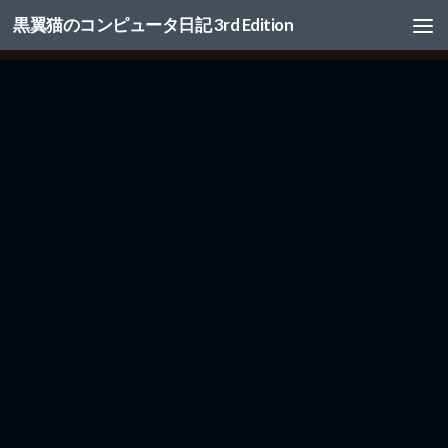
黒翼猫のコンピュータ日記 3rd Edition
コンテンツへスキップ