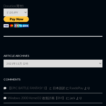
Donation(寄付)
ARTICLE ARCHIVES
Article
Archives
COMMENTS
【EPIC BATTLE FANTASY 1】 と 日本語訳
に
RandoPlay
より
Windows 2000 Kernel32 改造計画【BM】
に
jack
より