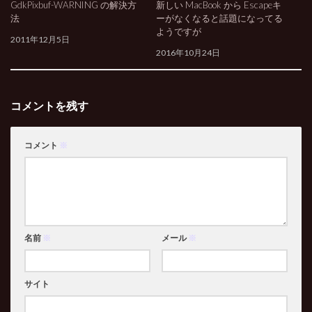
GdkPixbuf-WARNING の解決方
新しい MacBook から Escapeキ
法
ーがなくなると話題になってる
ようですが
2011年12月5日
2016年10月24日
コメントを残す
コメント
※
名前
※
メール
※
サイト