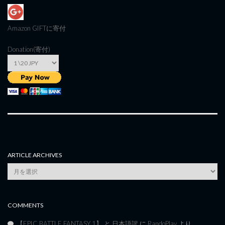
Amazon GIFT
に寄付
Donation(寄付)
ARTICLE ARCHIVES
Article
Archives
COMMENTS
【EPIC BATTLE FANTASY 1】 と 日本語訳
に
RandoPlay
より