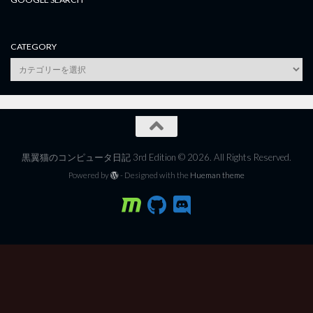
CATEGORY
category
黒翼猫のコンピュータ日記 3rd Edition © 2026. All Rights Reserved.
Powered by
- Designed with the
Hueman theme