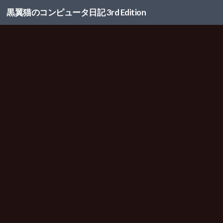
黒翼猫のコンピュータ日記 3rd Edition
コンテンツへスキップ