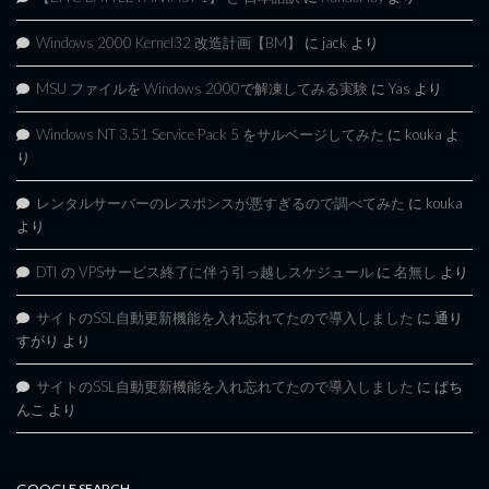
Windows 2000 Kernel32 改造計画【BM】
に
jack
より
MSU ファイルを Windows 2000で解凍してみる実験
に
Yas
より
Windows NT 3.51 Service Pack 5 をサルベージしてみた
に
kouka
よ
り
レンタルサーバーのレスポンスが悪すぎるので調べてみた
に
kouka
より
DTI の VPSサービス終了に伴う引っ越しスケジュール
に
名無し
より
サイトのSSL自動更新機能を入れ忘れてたので導入しました
に
通り
すがり
より
サイトのSSL自動更新機能を入れ忘れてたので導入しました
に
ぱち
んこ
より
GOOGLE SEARCH