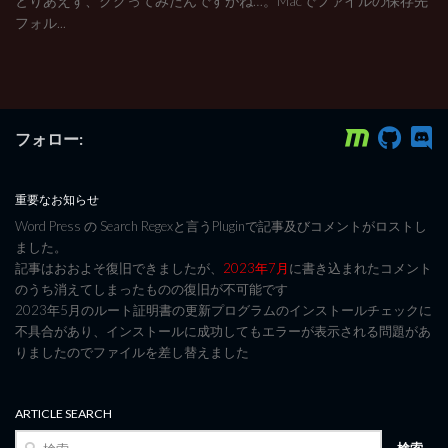
とりあえず、ググってみたんですがね…。Macでファイルの保存先
フォル...
フォロー:
重要なお知らせ
Word Press の Search Regexと言うPluginで記事及びコメントがロストし
ました。
記事はおおよそ復旧できましたが、
2023年7月
に書き込まれたコメント
のうち消えてしまったものの復旧が不可能です
2023年5月のルート証明書の更新プログラムのインストールチェックに
不具合があり、インストールに成功してもエラーが表示される問題があ
りましたのでファイルを差し替えました
ARTICLE SEARCH
検