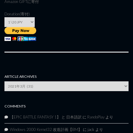
Amazon GIFT
に寄付
Donation(寄付)
ARTICLE ARCHIVES
Article
Archives
COMMENTS
【EPIC BATTLE FANTASY 1】 と 日本語訳
に
RandoPlay
より
Windows 2000 Kernel32 改造計画【BM】
に
jack
より