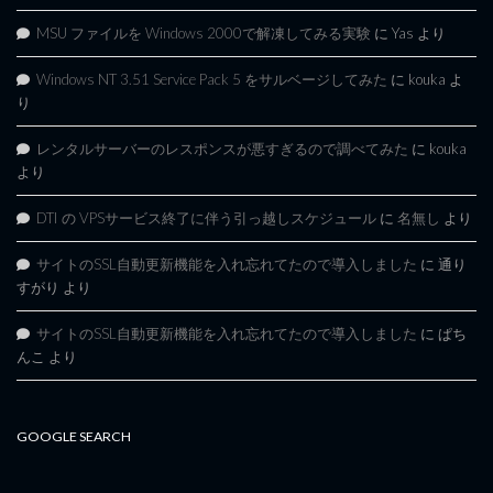
MSU ファイルを Windows 2000で解凍してみる実験
に
Yas
より
Windows NT 3.51 Service Pack 5 をサルベージしてみた
に
kouka
よ
り
レンタルサーバーのレスポンスが悪すぎるので調べてみた
に
kouka
より
DTI の VPSサービス終了に伴う引っ越しスケジュール
に
名無し
より
サイトのSSL自動更新機能を入れ忘れてたので導入しました
に
通り
すがり
より
サイトのSSL自動更新機能を入れ忘れてたので導入しました
に
ぱち
んこ
より
GOOGLE SEARCH