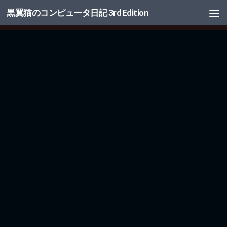
黒翼猫のコンピュータ日記 3rd Edition
コンテンツへスキップ