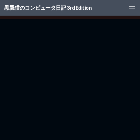
黒翼猫のコンピュータ日記 3rd Edition
コンテンツへスキップ