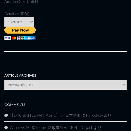
Amazon GIFT
に寄付
Donation(寄付)
ARTICLE ARCHIVES
Article
Archives
COMMENTS
【EPIC BATTLE FANTASY 1】 と 日本語訳
に
RandoPlay
より
Windows 2000 Kernel32 改造計画【BM】
に
jack
より