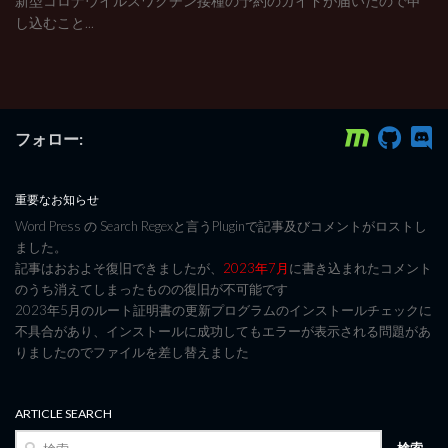
新型コロナウイルスワクチン接種の予約のガイドが届いたので申
し込むこと...
フォロー:
重要なお知らせ
Word Press の Search Regexと言うPluginで記事及びコメントがロストし
ました。
記事はおおよそ復旧できましたが、
2023年7月
に書き込まれたコメント
のうち消えてしまったものの復旧が不可能です
2023年5月のルート証明書の更新プログラムのインストールチェックに
不具合があり、インストールに成功してもエラーが表示される問題があ
りましたのでファイルを差し替えました
ARTICLE SEARCH
検