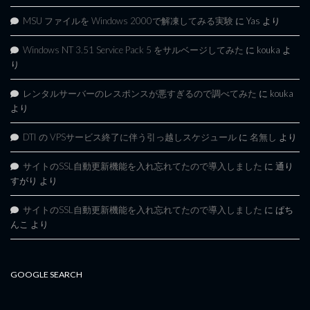
MSU ファイルを Windows 2000で解凍してみる実験
に
Yas
より
Windows NT 3.51 Service Pack 5 をサルベージしてみた
に
kouka
よ
り
レンタルサーバーのレスポンスが悪すぎるので調べてみた
に
kouka
より
DTI の VPSサービス終了に伴う引っ越しスケジュール
に
名無し
より
サイトのSSL自動更新機能を入れ忘れてたので導入しました
に
通り
すがり
より
サイトのSSL自動更新機能を入れ忘れてたので導入しました
に
ぱち
んこ
より
GOOGLE SEARCH