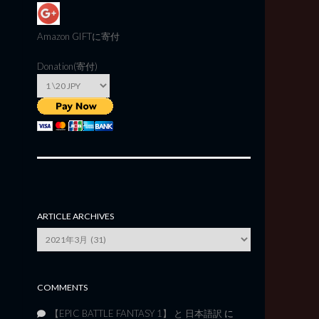
Amazon GIFT
に寄付
Donation(寄付)
ARTICLE ARCHIVES
Article
Archives
COMMENTS
【EPIC BATTLE FANTASY 1】 と 日本語訳
に