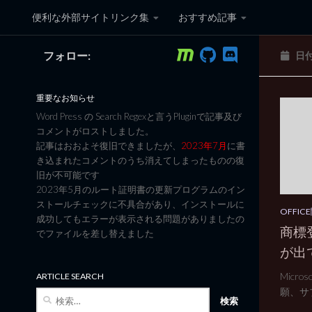
便利な外部サイトリンク集
おすすめ記事
コンテンツへスキップ
フォロー:
日
黒翼猫のコンピュータ日記 3
重要なお知らせ
Word Press の Search Regexと言うPluginで記事及び
コメントがロストしました。
記事はおおよそ復旧できましたが、
2023年7月
に書
き込まれたコメントのうち消えてしまったものの復
旧が不可能です
2023年5月のルート証明書の更新プログラムのイン
ストールチェックに不具合があり、インストールに
OFFI
成功してもエラーが表示される問題がありましたの
商標登
でファイルを差し替えました
が出
Micr
ARTICLE SEARCH
願、サブ
検
索: