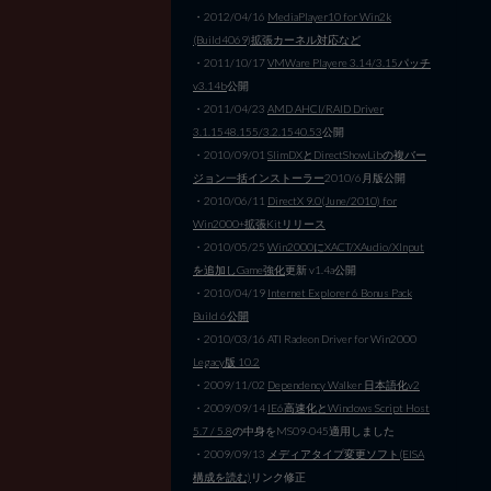
・2012/04/16
MediaPlayer10 for Win2k
(Build4069)拡張カーネル対応など
・2011/10/17
VMWare Playere 3.14/3.15パッチ
v3.14b
公開
・2011/04/23
AMD AHCI/RAID Driver
3.1.1548.155/3.2.1540.53
公開
・2010/09/01
SlimDXとDirectShowLibの複バー
ジョン一括インストーラー
2010/6月版公開
・2010/06/11
DirectX 9.0(June/2010) for
Win2000+拡張Kitリリース
・2010/05/25
Win2000にXACT/XAudio/XInput
を追加しGame強化
更新 v1.4a公開
・2010/04/19
Internet Explorer 6 Bonus Pack
Build 6公開
・2010/03/16 ATI Radeon Driver for Win2000
Legacy版 10.2
・2009/11/02
Dependency Walker 日本語化v2
・2009/09/14
IE6高速化とWindows Script Host
5.7 / 5.8
の中身をMS09-045適用しました
・2009/09/13
メディアタイプ変更ソフト(EISA
構成を読む)
リンク修正