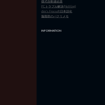
煤式自動連結器
PCトラブル解決(NetKing)
dim's Freesoft日本語化
脳脂肪のパクリメモ
INFORMATION