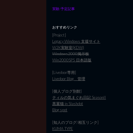
実験/予定記事
おすすめリンク
[Project]
Legacy Windows 支援サイト
W2K実験室(KDW)
Windows2000掲示板
Win2000SP5 日本語版
[Livedoor専用]
Livedoor Blog 管理
[個人ブログ別館]
ティルの気まぐれ日記 SeasonII
黒翼猫 in Slashdot
Blog spot
[知人のブログ/相互リンク]
KUMA TYPE