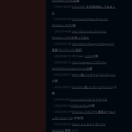
Extended Kernel公開
・2013/10/22
Ultra VNC を日本語化してみまし
た
・2013/05/20
iPod Touch/iPhone Driver for
Windows 2000(改)
・2013/04/08
Intel HD Graphic Driver for
Windows 2000を作ってみた
・2013/01/18
Intel Matrix Storage Manager 8.9
更新(PCH/PCHM 対応)
・2023/08/15 PE Maker
v0.83
公開
・2022/02/13
.Net Framework 3.5SP1 for
Win2000 Extended Kernel公開
・2012/09/27
XNA一括パッケージ(1.0-4.0) v1.1
公開
・2012/09/25
SlimDX一括パッケージ(2.0/4.0)
公
開
・2012/8/28
Ese Lolifox 0.3.8.9a リリース
・2012/06/16
KDW v0.96m
公開
・2012/05/29
Windows 2000 SP4 更新ロールパ
ッケージv2(r18)
(非推奨)
・2012/05/21
iTunes インストーラー for
Win2000
更新 v0.31