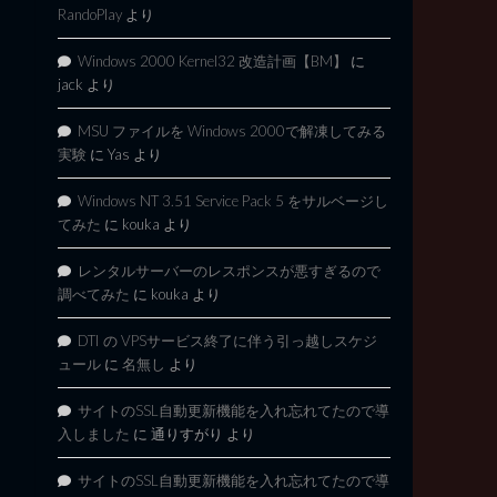
RandoPlay
より
Windows 2000 Kernel32 改造計画【BM】
に
jack
より
MSU ファイルを Windows 2000で解凍してみる
実験
に
Yas
より
Windows NT 3.51 Service Pack 5 をサルベージし
てみた
に
kouka
より
レンタルサーバーのレスポンスが悪すぎるので
調べてみた
に
kouka
より
DTI の VPSサービス終了に伴う引っ越しスケジ
ュール
に
名無し
より
サイトのSSL自動更新機能を入れ忘れてたので導
入しました
に
通りすがり
より
サイトのSSL自動更新機能を入れ忘れてたので導