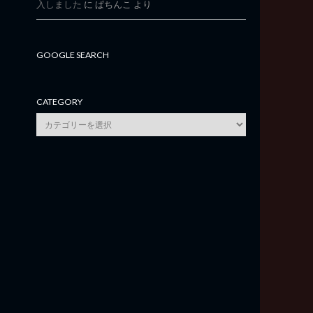
入しました
に
ぱちんこ
より
GOOGLE SEARCH
CATEGORY
category