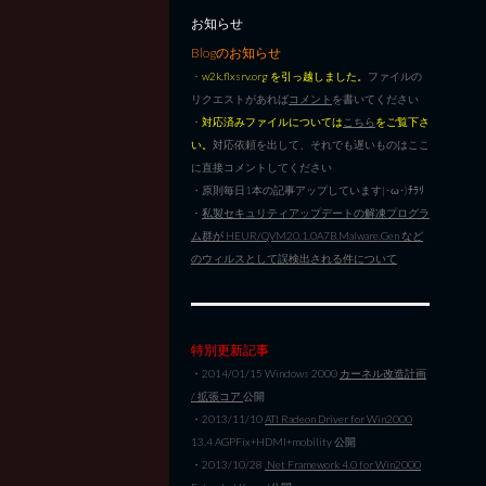
お知らせ
Blogのお知らせ
・
w2k.flxsrv.org を引っ越しました。
ファイルの
リクエストがあれば
コメント
を書いてください
・
対応済みファイルについては
こちら
をご覧下さ
い。
対応依頼を出して、それでも遅いものはここ
に直接コメントしてください
・原則毎日1本の記事アップしています|･ω･)ﾁﾗﾘ
・
私製セキュリティアップデートの解凍プログラ
ム群が HEUR/QVM20.1.0A7B.Malware.Gen など
のウィルスとして誤検出される件について
特別更新記事
・2014/01/15 Windows 2000
カーネル改造計画
/ 拡張コア
公開
・2013/11/10
ATI Radeon Driver for Win2000
13.4 AGPFix+HDMI+mobility 公開
・2013/10/28
.Net Framework 4.0 for Win2000