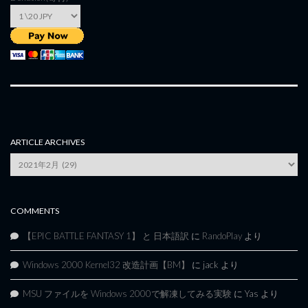
ARTICLE ARCHIVES
Article
Archives
COMMENTS
【EPIC BATTLE FANTASY 1】 と 日本語訳
に
RandoPlay
より
Windows 2000 Kernel32 改造計画【BM】
に
jack
より
MSU ファイルを Windows 2000で解凍してみる実験
に
Yas
より