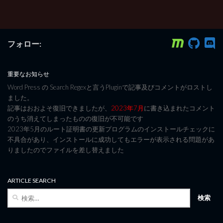
フォロー:
重要なお知らせ
Word Press の Search Regexと言うPluginで記事及びコメントがロストし
ました。
記事はおおよそ復旧できましたが、
2023年7月
に書き込まれたコメント
のうち消えてしまったものの復旧が不可能です
2023年5月のルート証明書の更新プログラムのインストールチェックに
不具合があり、インストールに成功してもエラーが表示される問題があ
りましたのでファイルを差し替えました
ARTICLE SEARCH
検
索: