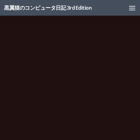
黒翼猫のコンピュータ日記 3rd Edition
コンテンツへスキップ