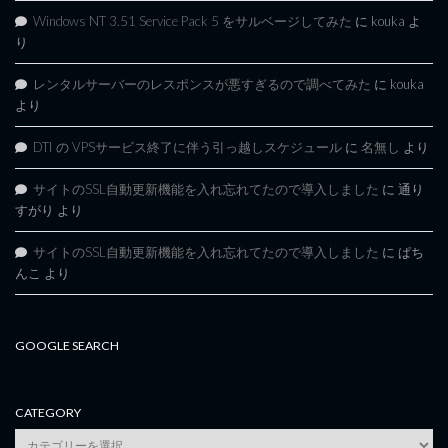
Windows NT 3.51 Service Pack 5 をサルベージしてみた
に
kouka
よ
り
レンタルサーバーのレスポンスが悪すぎるので調べてみた
に
kouka
より
DTI の VPSサービス終了に伴う引っ越しスケジュール
に
名無し
より
サイトのSSL自動更新機能を入れ忘れてたので導入しました
に
通り
すがり
より
サイトのSSL自動更新機能を入れ忘れてたので導入しました
に
ぱち
んこ
より
GOOGLE SEARCH
CATEGORY
category